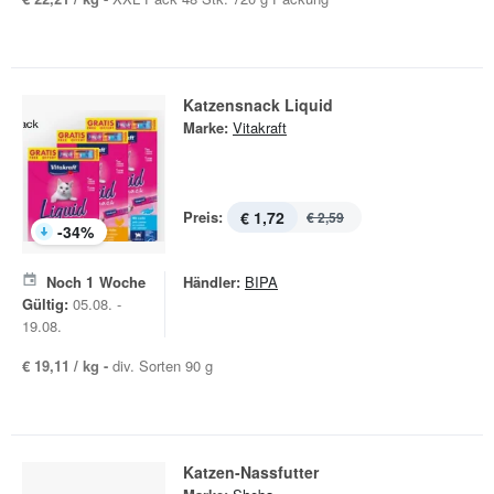
Katzensnack Liquid
Marke:
Vitakraft
Preis:
€ 1,72
€ 2,59
-
34
%
Noch
1
Woche
Händler:
BIPA
Gültig:
05.08. -
19.08.
€ 19,11 / kg -
div. Sorten 90 g
Katzen-Nassfutter