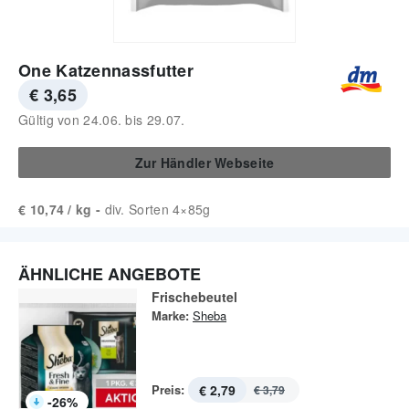
One Katzennassfutter
€ 3,65
Gültig von
24.06.
bis
29.07.
Zur Händler Webseite
€ 10,74 / kg -
div. Sorten 4×85g
ÄHNLICHE ANGEBOTE
Frischebeutel
Marke:
Sheba
Preis:
€ 2,79
€ 3,79
-
26
%