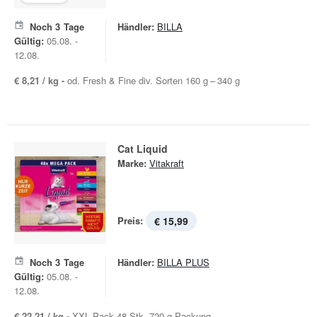
Noch
3
Tage
Händler:
BILLA
Gültig:
05.08. -
12.08.
€ 8,21 / kg -
od. Fresh & Fine div. Sorten 160 g – 340 g
Cat Liquid
Marke:
Vitakraft
Preis:
€ 15,99
Noch
3
Tage
Händler:
BILLA PLUS
Gültig:
05.08. -
12.08.
€ 22,21 / kg -
XXL Pack 48 Stk. 720 g Packung