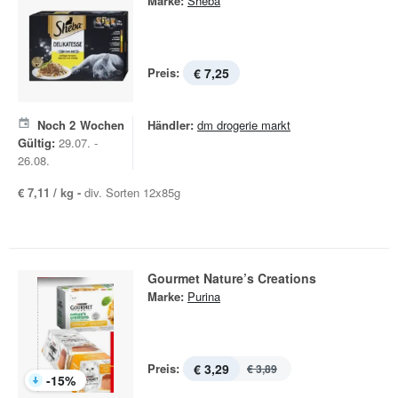
Marke:
Sheba
Preis:
€ 7,25
Noch
2
Wochen
Händler:
dm drogerie markt
Gültig:
29.07. -
26.08.
€ 7,11 / kg -
div. Sorten 12x85g
Gourmet Nature’s Creations
Marke:
Purina
Preis:
€ 3,29
€ 3,89
-
15
%