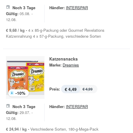
Noch
3
Tage
Händler:
INTERSPAR
Gültig:
05.08. -
12.08.
€ 9,68 / kg -
4 x 85-g-Packung oder Gourmet Revelations
Katzennahrung 4 x 57-g-Packung, verschiedene Sorten
Katzensnacks
Marke:
Dreamies
Preis:
€ 4,49
€ 4,99
-
10
%
Noch
3
Tage
Händler:
INTERSPAR
Gültig:
29.07. -
12.08.
€ 24,94 / kg -
Verschiedene Sorten, 180-g-Mega-Pack