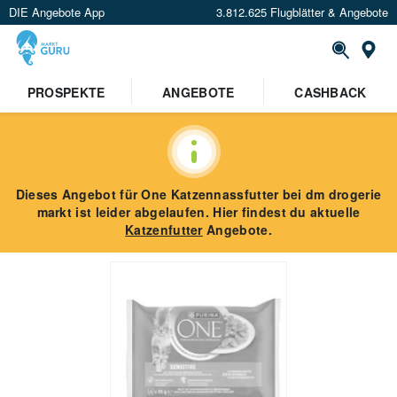
DIE Angebote App
3.812.625 Flugblätter & Angebote
St
PROSPEKTE
ANGEBOTE
CASHBACK
Dieses Angebot für
One Katzennassfutter
bei dm drogerie
markt
ist leider abgelaufen. Hier findest du aktuelle
Katzenfutter
Angebote.