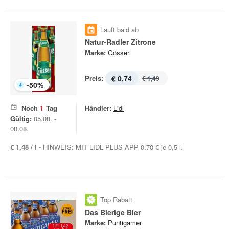
Läuft bald ab
Natur-Radler Zitrone
Marke:
Gösser
Preis:
€ 0,74
€ 1,49
-
50
%
Noch
1
Tag
Händler:
Lidl
Gültig:
05.08. -
08.08.
€ 1,48 / l -
HINWEIS: MIT LIDL PLUS APP 0.70 € je 0,5 l.
Top Rabatt
Das Bierige Bier
Marke:
Puntigamer