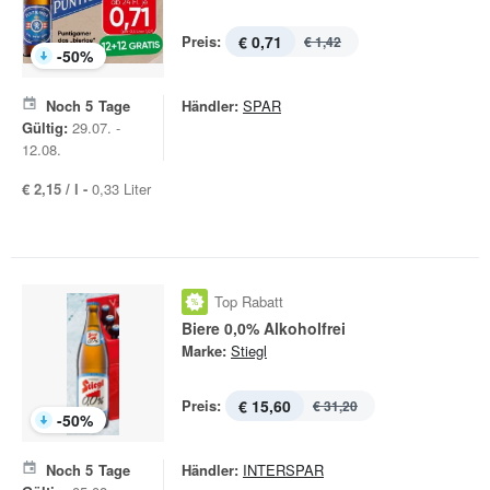
Preis:
€ 0,71
€ 1,42
-
50
%
Noch
5
Tage
Händler:
SPAR
Gültig:
29.07. -
12.08.
€ 2,15 / l -
0,33 Liter
Top Rabatt
Biere 0,0% Alkoholfrei
Marke:
Stiegl
Preis:
€ 15,60
€ 31,20
-
50
%
Noch
5
Tage
Händler:
INTERSPAR