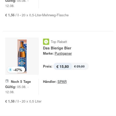
Gültig:
05.08. -
12.08.
€ 1,56 / l -
20 x 0,5-Liter-Mehrweg-Flasche
Top Rabatt
Das Bierige Bier
Marke:
Puntigamer
Preis:
€ 15,80
€ 29,80
-
47
%
Noch
5
Tage
Händler:
SPAR
Gültig:
05.08. -
12.08.
€ 1,58 / l -
20 x 0,5 Liter