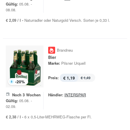
Gültig:
05.08. -
08.08.
€ 2,09 / l -
Naturradler oder Naturgold Versch. Sorten je 0,33 l.
Brandneu
Bier
Marke:
Pilsner Urquell
Preis:
€ 1,19
€ 1,49
-
20
%
Noch
3
Wochen
Händler:
INTERSPAR
Gültig:
05.08. -
02.09.
€ 2,38 / l -
6 x 0,5-Liter-MEHRWEG-Flasche per Fl.