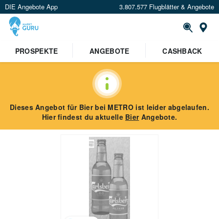
DIE Angebote App
3.807.577 Flugblätter & Angebote
St
PROSPEKTE
ANGEBOTE
CASHBACK
Dieses Angebot für
Bier
bei METRO
ist leider abgelaufen.
Hier findest du aktuelle
Bier
Angebote.