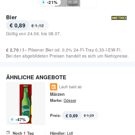
-
21
%
Bier
€ 0,89
€ 1,12
Gültig von
24.06.
bis
08.07.
€ 2,70 / l -
Pilsener Bier od. 0,0% 24-Fl-Tray 0,33-l-EW-Fl.
Bei den abgebildeten Preisen handelt es sich um Nettopreise.
ÄHNLICHE ANGEBOTE
Läuft bald ab
Märzen
Marke:
Gösser
Preis:
€ 0,69
€ 1,29
-
47
%
Noch
1
Tag
Händler:
Lidl