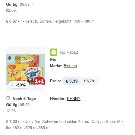
Gültig:
05.08. -
02.09.
€ 8,87 / l -
versch. Sorten, tiefgekühlt, 450 - 480 ml
Top Rabatt
Eis
Marke:
Eskimo
Preis:
€ 3,39
€ 6,79
-
50
%
Noch
6
Tage
Händler:
PENNY
Gültig:
05.08. -
12.08.
€ 7,03 / l -
Jolly 9er, Schwimmbadhelden 6er od. Calippo Super Mix
5er 482 ml/525 ml/585 ml