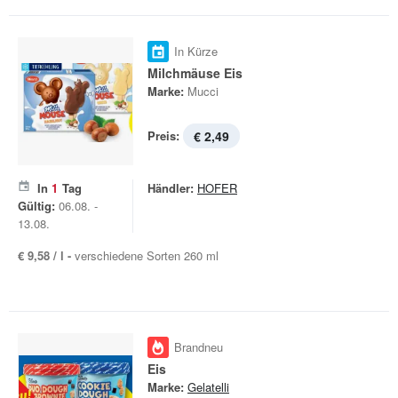
In Kürze
Milchmäuse Eis
Marke:
Mucci
Preis:
€ 2,49
In
1
Tag
Händler:
HOFER
Gültig:
06.08. -
13.08.
€ 9,58 / l -
verschiedene Sorten 260 ml
Brandneu
Eis
Marke:
Gelatelli