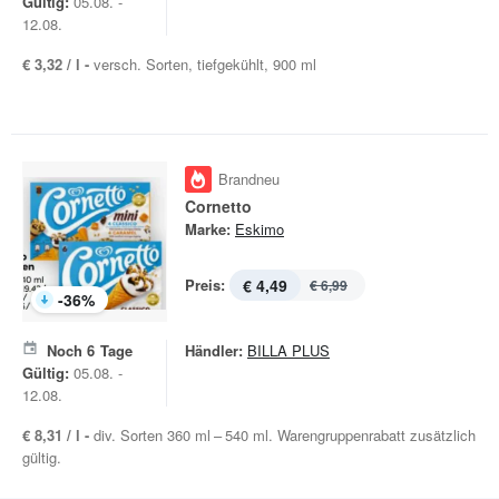
Gültig:
05.08. -
12.08.
€ 3,32 / l -
versch. Sorten, tiefgekühlt, 900 ml
Brandneu
Cornetto
Marke:
Eskimo
Preis:
€ 4,49
€ 6,99
-
36
%
Noch
6
Tage
Händler:
BILLA PLUS
Gültig:
05.08. -
12.08.
€ 8,31 / l -
div. Sorten 360 ml – 540 ml. Warengruppenrabatt zusätzlich
gültig.