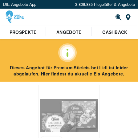
DIE Angebote App
3.806.835 Flugblätter & Angebote
St
PROSPEKTE
ANGEBOTE
CASHBACK
Dieses Angebot für
Premium Stieleis
bei Lidl
ist leider
abgelaufen. Hier findest du aktuelle
Eis
Angebote.