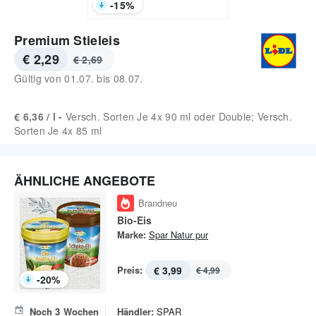
-
15
%
Premium Stieleis
€ 2,29
€ 2,69
Gültig von
01.07.
bis
08.07.
€ 6,36 / l -
Versch. Sorten Je 4x 90 ml oder Double; Versch.
Sorten Je 4x 85 ml
ÄHNLICHE ANGEBOTE
Brandneu
Bio-Eis
Marke:
Spar Natur pur
Preis:
€ 3,99
€ 4,99
-
20
%
Noch
3
Wochen
Händler:
SPAR