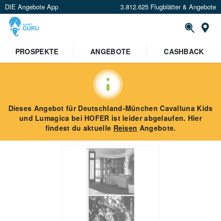
DIE Angebote App
3.812.625 Flugblätter & Angebote
St
PROSPEKTE
ANGEBOTE
CASHBACK
Dieses Angebot für
Deutschland-München Cavalluna Kids
und Lumagica
bei HOFER
ist leider abgelaufen. Hier
findest du aktuelle
Reisen
Angebote.