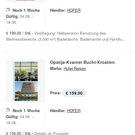
Noch
1
Woche
Händler:
HOFER
Gültig:
04.08. -
18.08.
€ 199,00 / Stk -
Verpflegung: Halbpension Benutzung des
Wellnessbereichs (3.000 m²) Badetasche: Bademantel und Handtu...
Opatija-Kvarner Bucht-Kroatien
Marke:
Hofer-Reisen
Preis:
€ 159,00
Noch
1
Woche
Händler:
HOFER
Gültig:
04.08. -
18.08.
€ 159,00 / Stk -
Details im Prospekt