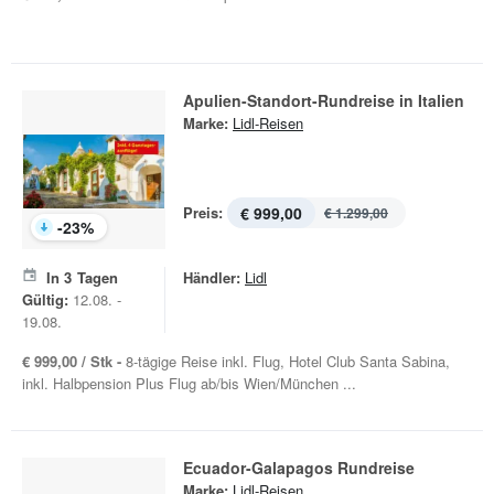
Apulien-Standort-Rundreise in Italien
Marke:
Lidl-Reisen
Preis:
€ 999,00
€ 1.299,00
-
23
%
In
3
Tagen
Händler:
Lidl
Gültig:
12.08. -
19.08.
€ 999,00 / Stk -
8-tägige Reise inkl. Flug, Hotel Club Santa Sabina,
inkl. Halbpension Plus Flug ab/bis Wien/München ...
Ecuador-Galapagos Rundreise
Marke:
Lidl-Reisen