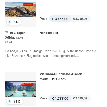
Preis:
€ 3.555,00
€ 3.799,00
-
6
%
In
3
Tagen
Händler:
Lidl
Gültig:
12.08. -
19.08.
€ 3.555,00 / Stk -
13-tägige Reise inkl. Flug, Mittelklasse-Hotels &
inkl. Frühstück Flug ab/bis Wien (Umsteigeverbindu...
Vietnam-Rundreise-Baden
Marke:
Lidl-Reisen
Preis:
€ 1.777,00
€ 2.099,00
-
15
%