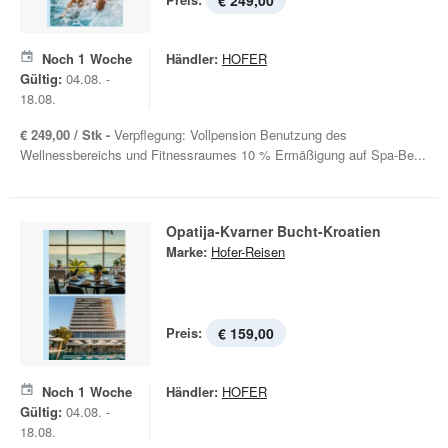
€ 249,00
Noch
1
Woche
Händler:
HOFER
Gültig:
04.08. -
18.08.
€ 249,00 / Stk -
Verpflegung: Vollpension Benutzung des
Wellnessbereichs und Fitnessraumes 10 % Ermäßigung auf Spa-Be...
Opatija-Kvarner Bucht-Kroatien
Marke:
Hofer-Reisen
Preis:
€ 159,00
Noch
1
Woche
Händler:
HOFER
Gültig:
04.08. -
18.08.