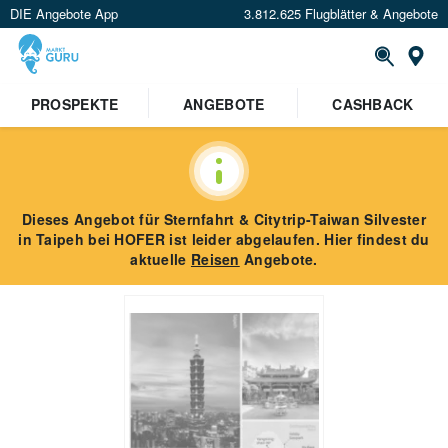
DIE Angebote App
3.812.625 Flugblätter & Angebote
St
PROSPEKTE
ANGEBOTE
CASHBACK
Dieses Angebot für
Sternfahrt & Citytrip-Taiwan Silvester
in Taipeh
bei HOFER
ist leider abgelaufen. Hier findest du
aktuelle
Reisen
Angebote.