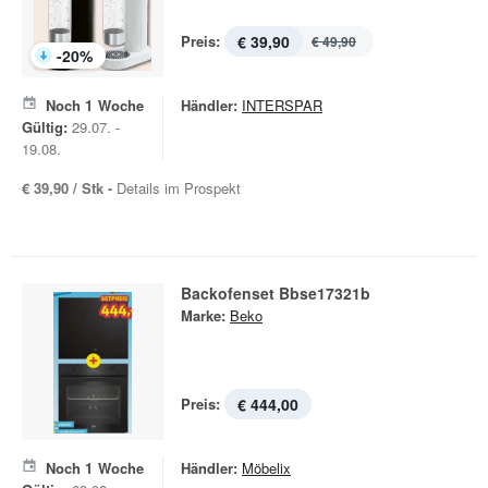
Preis:
€ 39,90
€ 49,90
-
20
%
Noch
1
Woche
Händler:
INTERSPAR
Gültig:
29.07. -
19.08.
€ 39,90 / Stk -
Details im Prospekt
Backofenset Bbse17321b
Marke:
Beko
Preis:
€ 444,00
Noch
1
Woche
Händler:
Möbelix