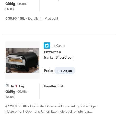
Gültig:
05.08. -
26.08.
€ 39,90 / Stk -
Details im Prospekt
In Kürze
Pizzaofen
Marke:
SilverCrest
Preis:
€ 129,00
In
1
Tag
Händler:
Lidl
Gültig:
09.08. -
12.08.
€ 129,00 / Stk -
Optimale Hitzeverteilung dank großflächigem
Heizelement Ober- und Unterhitze individuell einstellbar...