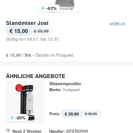
-
62
%
Standmixer Josi
€ 15,00
€ 39,99
Gültig von
06.07.
bis
13.07.
€ 15,00 / Stk -
Details im Prospekt
ÄHNLICHE ANGEBOTE
Wassersprudler
Marke:
Sodapearl
Preis:
€ 39,90
€ 49,90
-
20
%
Noch
2
Wochen
Händler:
INTERSPAR