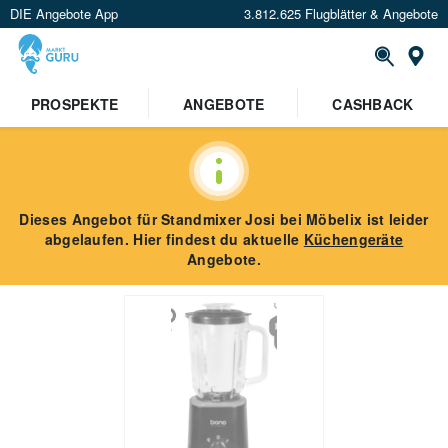
DIE Angebote App
3.812.625 Flugblätter & Angebote
St
PROSPEKTE
ANGEBOTE
CASHBACK
Dieses Angebot für
Standmixer Josi
bei Möbelix
ist leider
abgelaufen. Hier findest du aktuelle
Küchengeräte
Angebote.