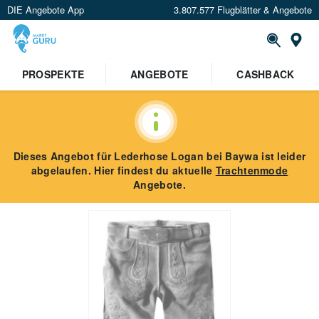
DIE Angebote App
3.807.577 Flugblätter & Angebote
St
PROSPEKTE
ANGEBOTE
CASHBACK
Dieses Angebot für
Lederhose Logan
bei Baywa
ist leider
abgelaufen. Hier findest du aktuelle
Trachtenmode
Angebote.