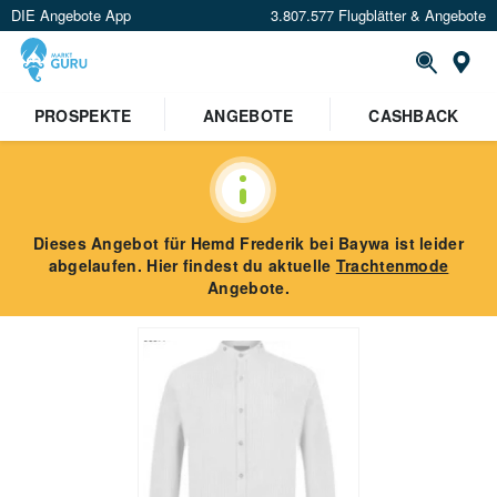
DIE Angebote App
3.807.577 Flugblätter & Angebote
St
PROSPEKTE
ANGEBOTE
CASHBACK
Dieses Angebot für
Hemd Frederik
bei Baywa
ist leider
abgelaufen. Hier findest du aktuelle
Trachtenmode
Angebote.