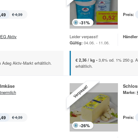
,49
Preis:
€ 4,39
-
31
%
EG Aktiv
Leider verpasst!
Händler
Gültig:
04.06. - 11.06.
€ 2,36 / kg -
3,6% od. 1% 250 g. A
 Adeg Aktiv-Markt erhältlich.
erhältlich.
Almkäse
Schloss
Verpasst!
tnermilch
Marke:
,49
Preis:
€ 4,39
-
26
%