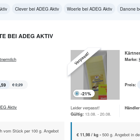
ktiv
Clever bei ADEG Aktiv
Woerle bei ADEG Aktiv
Danone b
E BEI ADEG AKTIV
Kärtne
Verpasst!
tnermilch
Marke:
,59
Preis:
€ 2,29
-
21
%
EG Aktiv
Leider verpasst!
Händler
Gültig:
13.08. - 20.08.
sch vom Stück per 100 g. Angebot
€ 11,98 / kg -
500 g. Angebot in de