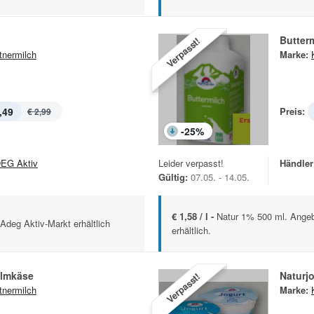
Butter
Verpasst!
tnermilch
Marke:
,49
Preis:
€ 2,99
-
25
%
EG Aktiv
Leider verpasst!
Händler
Gültig:
07.05. - 14.05.
€ 1,58 / l -
Natur 1% 500 ml. Angeb
Adeg Aktiv-Markt erhältlich
erhältlich.
Almkäse
Naturj
Verpasst!
tnermilch
Marke: