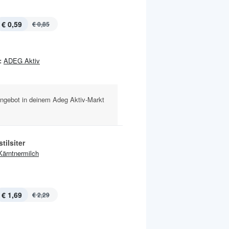
€ 0,59
€ 0,85
:
ADEG Aktiv
ngebot in deinem Adeg Aktiv-Markt
tilsiter
Kärntnermilch
€ 1,69
€ 2,29