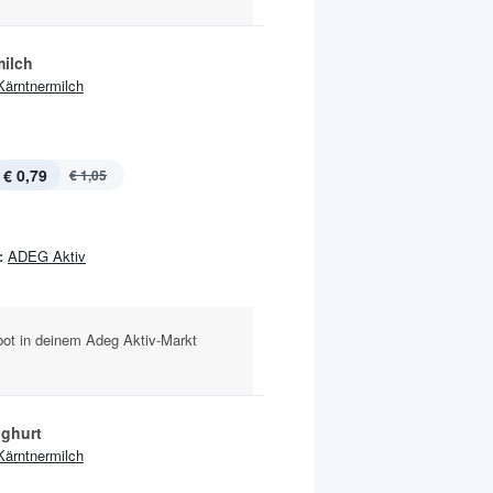
milch
Kärntnermilch
€ 0,79
€ 1,05
:
ADEG Aktiv
ot in deinem Adeg Aktiv-Markt
oghurt
Kärntnermilch