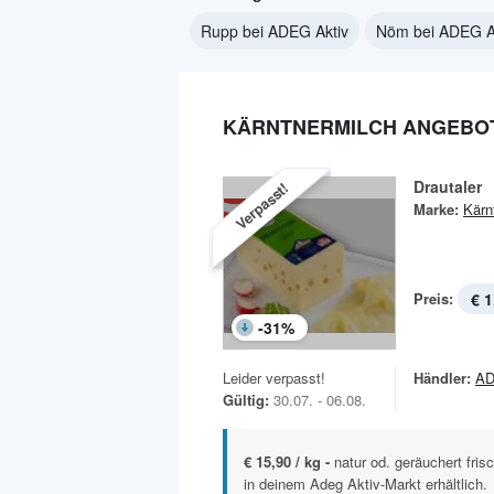
Rupp bei ADEG Aktiv
Nöm bei ADEG A
KÄRNTNERMILCH ANGEBOT
Drautaler
Verpasst!
Marke:
Kärn
Preis:
€ 1
-
31
%
Leider verpasst!
Händler:
AD
Gültig:
30.07. - 06.08.
€ 15,90 / kg -
natur od. geräuchert fri
in deinem Adeg Aktiv-Markt erhältlich.