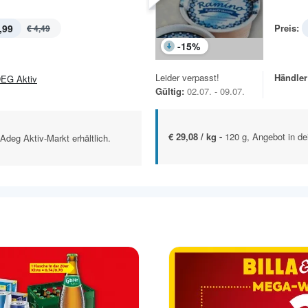
,99
Preis:
€ 4,49
-
15
%
Leider verpasst!
Händler
EG Aktiv
Gültig:
02.07. - 09.07.
€ 29,08 / kg -
120 g, Angebot in de
Adeg Aktiv-Markt erhältlich.