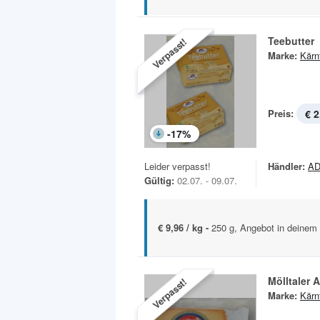
Teebutter
Verpasst!
Marke:
Kärn
Preis:
€ 2
-
17
%
Leider verpasst!
Händler:
AD
Gültig:
02.07. - 09.07.
€ 9,96 / kg -
250 g, Angebot in deinem 
Mölltaler 
Verpasst!
Marke:
Kärn