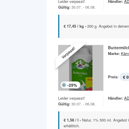
Leider verpasst!
Händler:
AD
Gültig:
30.07. - 06.08.
€ 17,45 / kg -
200 g. Angebot in deinem
Buttermilc
Verpasst!
Marke:
Kärn
Preis:
€ 0
-
25
%
Leider verpasst!
Händler:
AD
Gültig:
30.07. - 06.08.
€ 1,58 / l -
Natur, 1% 500 ml. Angebot 
erhältlich.