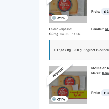
Preis:
€ 3
-
21
%
Leider verpasst!
Händler:
AD
Gültig:
04.06. - 11.06.
€ 17,45 / kg -
200 g. Angebot in deinem
Mölltaler 
Verpasst!
Marke:
Kärn
Preis:
€ 3
-
21
%