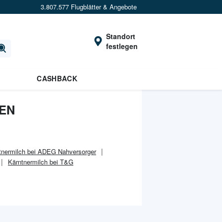
3.807.577 Flugblätter & Angebote
Standort
festlegen
CASHBACK
NEN
tnermilch bei ADEG Nahversorger
Kärntnermilch bei T&G