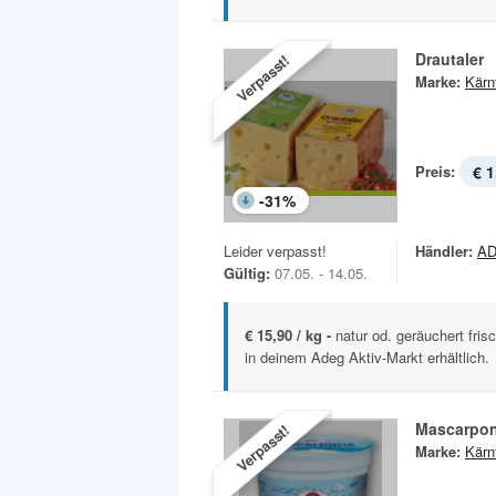
Drautaler
Verpasst!
Marke:
Kärn
Preis:
€ 1
-
31
%
Leider verpasst!
Händler:
AD
Gültig:
07.05. - 14.05.
€ 15,90 / kg -
natur od. geräuchert fri
in deinem Adeg Aktiv-Markt erhältlich.
Mascarpo
Verpasst!
Marke:
Kärn