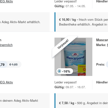
EG Aktiv
Leider verpasst!
Händler
Gültig:
07.05. - 14.05.
€ 16,90 / kg -
frisch vom Stück per
 Adeg Aktiv-Markt erhältlich.
Bedientheke erhältlich. Angebot in
h
Masca
Verpasst!
tnermilch
Marke:
,79
Preis:
€ 1,05
-
16
%
EG Aktiv
Leider verpasst!
Händler
Gültig:
09.07. - 16.07.
in deinem Adeg Aktiv-Markt
€ 7,58 / kg -
500 g, Angebot in dei