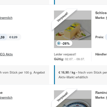
Schloss
Verpasst!
tnermilch
Marke:
,59
Preis:
€ 2,29
-
26
%
EG Aktiv
Leider verpasst!
Händler
Gültig:
02.07. - 09.07.
sch vom Stück per 100 g. Angebot
€ 16,90 / kg -
frisch vom Stück pe
Aktiv-Markt erhältlich
ne
Ramino
Verpasst!
tnermilch
Marke: