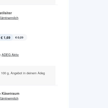
tilsiter
Kärntnermilch
€ 1,69
€ 2,29
:
ADEG Aktiv
r 100 g, Angebot in deinem Adeg
 Käsetraum
Kärntnermilch