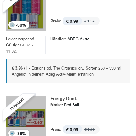
Preis:
€ 0,99
€ 1,59
-
38
%
Leider verpasst!
Händler:
ADEG Aktiv
Gültig:
04.02. -
11.02.
€ 3,96 / l -
Editions od. The Organics div. Sorten 250 – 330 ml
Angebot in deinem Adeg Aktiv-Markt erhältlich.
Energy Drink
Verpasst!
Marke:
Red Bull
Preis:
€ 0,99
€ 1,59
-
38
%