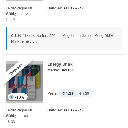
Leider verpasst!
Händler:
ADEG Aktiv
Gültig:
17.12. -
31.12.
€ 3,96 / l -
div. Sorten, 250 ml, Angebot in deinem Adeg Aktiv-
Markt erhältlich.
Energy Drink
Verpasst!
Marke:
Red Bull
Preis:
€ 1,39
€ 1,59
-
13
%
Leider verpasst!
Händler:
ADEG Aktiv
Gültig:
11.03. -
18.03.