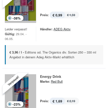
Preis:
€ 0,99
€ 1,59
-
38
%
Leider verpasst!
Händler:
ADEG Aktiv
Gültig:
29.04. -
06.05.
€ 3,96 / l -
Editions od. The Organics div. Sorten 250 – 330 ml
Angebot in deinem Adeg Aktiv-Markt erhältlich
Energy Drink
Verpasst!
Marke:
Red Bull
Preis:
€ 1,69
€ 2,19
-
23
%