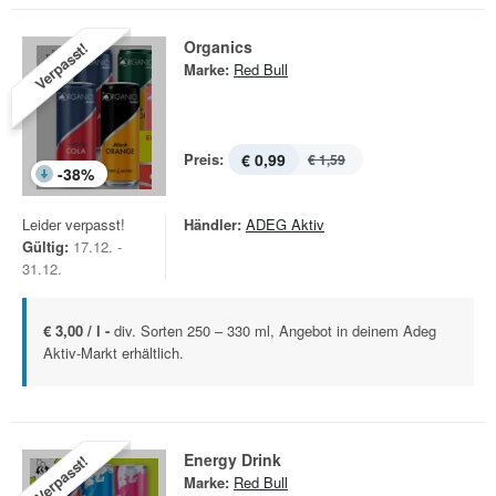
Organics
Verpasst!
Marke:
Red Bull
Preis:
€ 0,99
€ 1,59
-
38
%
Leider verpasst!
Händler:
ADEG Aktiv
Gültig:
17.12. -
31.12.
€ 3,00 / l -
div. Sorten 250 – 330 ml, Angebot in deinem Adeg
Aktiv-Markt erhältlich.
Energy Drink
Verpasst!
Marke:
Red Bull