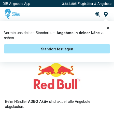
DIE Angebote App
3.813.895 Flugblätter & Angebote
St
×
PROSPEKTE
ANGEBOTE
CASHBACK
Verrate uns deinen Standort um
Angebote in deiner Nähe
zu
sehen.
RED BULL BEI ADEG AKTIV -
ANGEBOTE & AKTIONEN
Standort festlegen
Beim Händler
ADEG Aktiv
sind aktuell alle Angebote
abgelaufen.