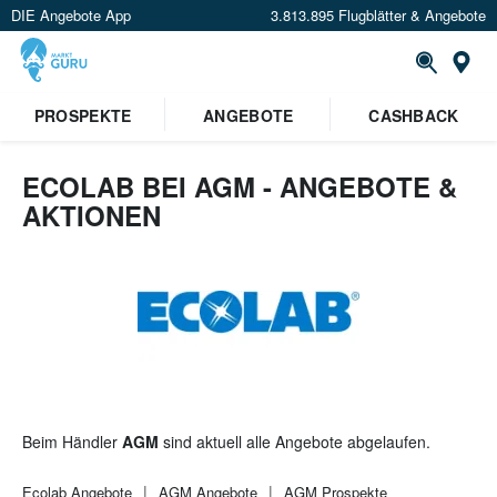
DIE Angebote App
3.813.895 Flugblätter & Angebote
St
×
PROSPEKTE
ANGEBOTE
CASHBACK
Verrate uns deinen Standort um
Angebote in deiner Nähe
zu
sehen.
ECOLAB BEI AGM - ANGEBOTE &
AKTIONEN
Standort festlegen
Beim Händler
AGM
sind aktuell alle Angebote abgelaufen.
Ecolab
Angebote
AGM
Angebote
AGM
Prospekte