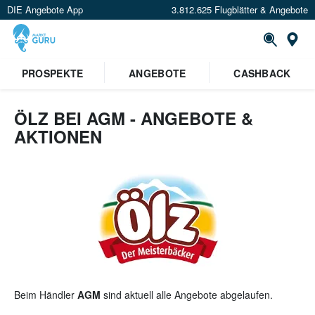
DIE Angebote App
3.812.625 Flugblätter & Angebote
St
PROSPEKTE
ANGEBOTE
CASHBACK
ÖLZ BEI AGM - ANGEBOTE &
AKTIONEN
Beim Händler
AGM
sind aktuell alle Angebote abgelaufen.