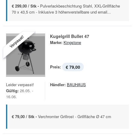
€ 299,00 / Stk -
Pulverlackbeschichtung Stahl, XXL-Grillfläche
70 x 43,5 cm - Inklusive 3 höhenverstellbare und email...
Kugelgrill Bullet 47
Verpasst!
Marke:
Kingstone
Preis:
€ 79,00
Leider verpasst!
Händler:
BAUHAUS
Gültig:
26.05. -
16.06.
€ 79,00 / Stk -
Verchromter Grillrost - Grillfläche Ø 47 cm