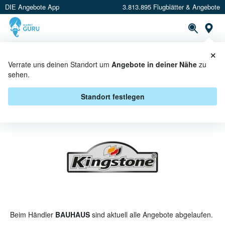
DIE Angebote App
3.813.895 Flugblätter & Angebote
St
×
PROSPEKTE
ANGEBOTE
CASHBACK
Verrate uns deinen Standort um
Angebote in deiner Nähe
zu
sehen.
KINGSTONE BEI BAUHAUS -
ANGEBOTE & AKTIONEN
Standort festlegen
Beim Händler
BAUHAUS
sind aktuell alle Angebote abgelaufen.