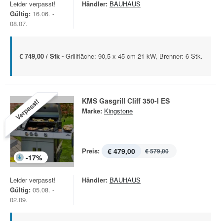
Leider verpasst!
Händler:
BAUHAUS
Gültig:
16.06. -
08.07.
€ 749,00 / Stk -
Grillfläche: 90,5 x 45 cm 21 kW, Brenner: 6 Stk.
KMS Gasgrill Cliff 350-I ES
Verpasst!
Marke:
Kingstone
Preis:
€ 479,00
€ 579,00
-
17
%
Leider verpasst!
Händler:
BAUHAUS
Gültig:
05.08. -
02.09.