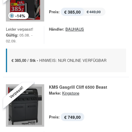
Preis:
€ 385,00
€ 449,00
-
14
%
Leider verpasst!
Händler:
BAUHAUS
Gültig:
05.08. -
02.09.
€ 385,00 / Stk -
HINWEIS: NUR ONLINE VERFÜGBAR
KMS Gasgrill Cliff 6500 Beast
Verpasst!
Marke:
Kingstone
Preis:
€ 749,00