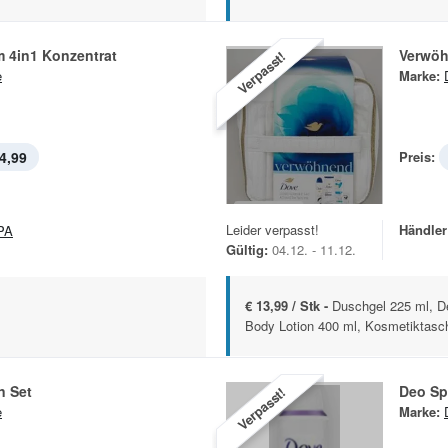
 4in1 Konzentrat
Verwöh
Verpasst!
e
Marke:
4,99
Preis:
Leider verpasst!
Händler
PA
Gültig:
04.12. - 11.12.
€ 13,99 / Stk -
Duschgel 225 ml, D
Body Lotion 400 ml, Kosmetiktasc
n Set
Deo Sp
Verpasst!
e
Marke: