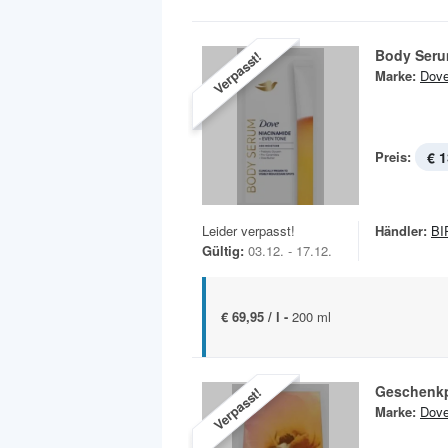
Body Seru
Verpasst!
Marke:
Dov
Preis:
€ 1
Leider verpasst!
Händler:
BI
Gültig:
03.12. - 17.12.
€ 69,95 / l -
200 ml
Geschenk
Verpasst!
Marke:
Dov