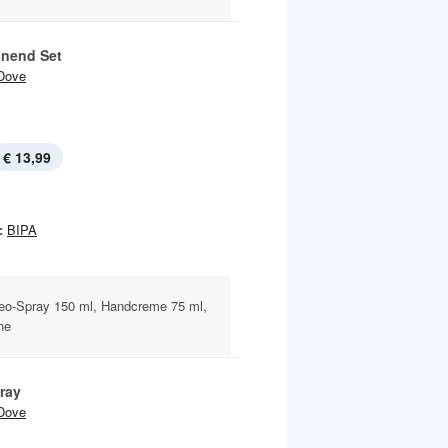
nend Set
Dove
€ 13,99
:
BIPA
eo-Spray 150 ml, Handcreme 75 ml,
he
ray
Dove