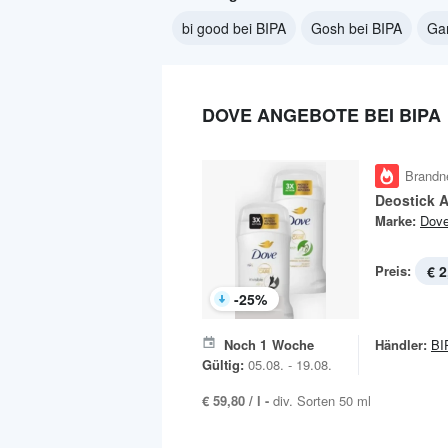
bi good bei BIPA
Gosh bei BIPA
Gar
DOVE ANGEBOTE BEI BIPA
Brandn
Deostick 
Marke:
Dov
Preis:
€ 2
-
25
%
Noch
1
Woche
Händler:
BI
Gültig:
05.08. - 19.08.
€ 59,80 / l -
div. Sorten 50 ml