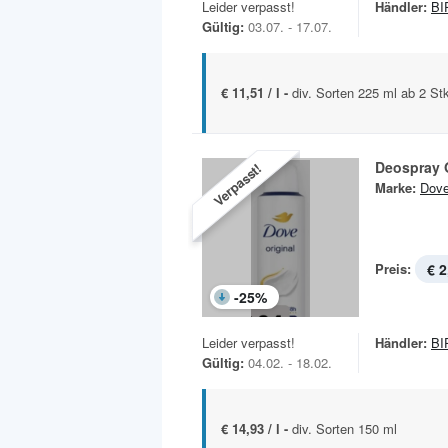
Leider verpasst!
Händler:
BI
Gültig:
03.07. - 17.07.
€ 11,51 / l -
div. Sorten 225 ml ab 2 St
Deospray O
Verpasst!
Marke:
Dov
Preis:
€ 2
-
25
%
Leider verpasst!
Händler:
BI
Gültig:
04.02. - 18.02.
€ 14,93 / l -
div. Sorten 150 ml