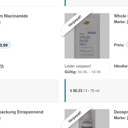
m Niacinamide
Whole 
Verpasst!
e
Marke:
3,99
Preis:
PA
Leider verpasst!
Händler
Gültig:
04.06. - 18.06.
€ 86,53 / l -
75 ml
packung Entspannend
Deospr
Verpasst!
e
Marke: