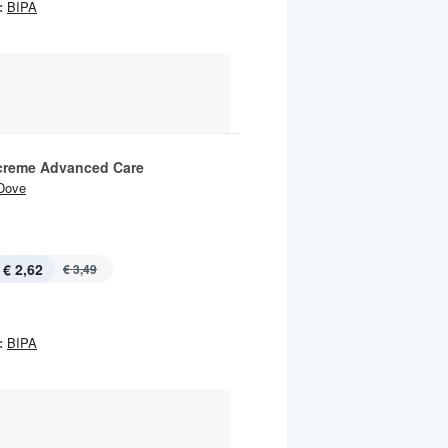
:
BIPA
reme Advanced Care
Dove
€ 2,62
€ 3,49
:
BIPA