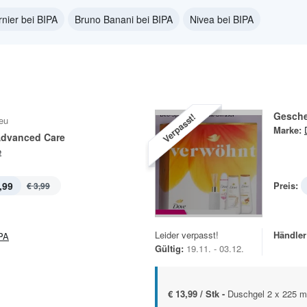
nier bei BIPA
Bruno Banani bei BIPA
Nivea bei BIPA
Gesche
Verpasst!
eu
Marke:
Advanced Care
e
,99
Preis:
€ 3,99
Leider verpasst!
Händler
PA
Gültig:
19.11. - 03.12.
€ 13,99 / Stk -
Duschgel 2 x 225 ml