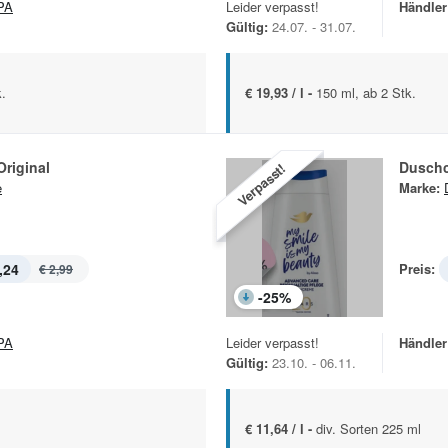
PA
Leider verpasst!
Händler
Gültig:
24.07. - 31.07.
k.
€ 19,93 / l -
150 ml, ab 2 Stk.
riginal
Duschc
Verpasst!
e
Marke:
,24
Preis:
€ 2,99
-
25
%
PA
Leider verpasst!
Händler
Gültig:
23.10. - 06.11.
€ 11,64 / l -
div. Sorten 225 ml