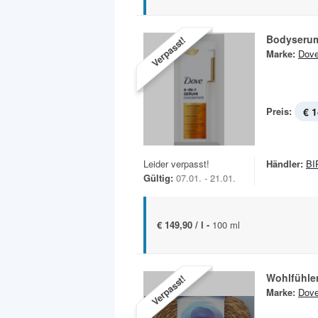
Bodyserum
Verpasst!
Marke:
Dov
Preis:
€ 1
Leider verpasst!
Händler:
BI
Gültig:
07.01. - 21.01.
€ 149,90 / l -
100 ml
Wohlfühle
Verpasst!
Marke:
Dov