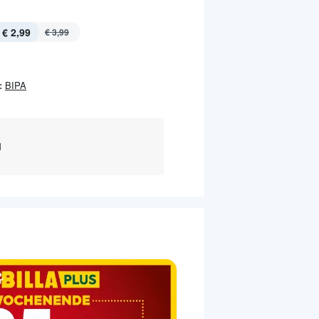
€ 2,99
€ 3,99
:
BIPA
l