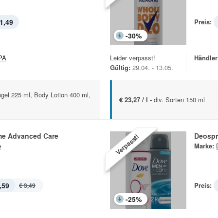
1,49
Preis:
-
30
%
PA
Leider verpasst!
Händler
Gültig:
29.04. - 13.05.
gel 225 ml, Body Lotion 400 ml,
€ 23,27 / l -
div. Sorten 150 ml
e Advanced Care
Deospr
Verpasst!
e
Marke:
,59
Preis:
€ 3,49
-
25
%