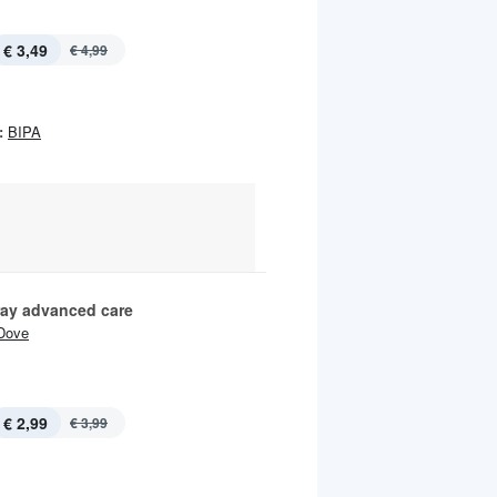
€ 3,49
€ 4,99
:
BIPA
ay advanced care
Dove
€ 2,99
€ 3,99