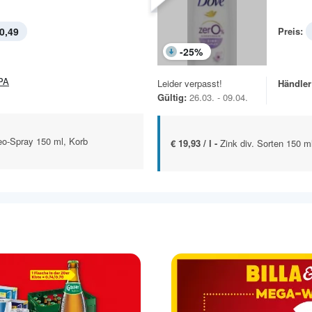
0,49
Preis:
-
25
%
PA
Leider verpasst!
Händler
Gültig:
26.03. - 09.04.
eo-Spray 150 ml, Korb
€ 19,93 / l -
Zink div. Sorten 150 m