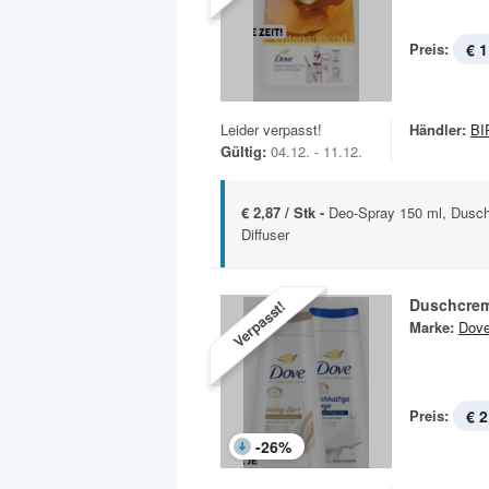
Preis:
€ 1
Leider verpasst!
Händler:
BI
Gültig:
04.12. - 11.12.
€ 2,87 / Stk -
Deo-Spray 150 ml, Dusch
Diffuser
Duschcrem
Verpasst!
Marke:
Dov
Preis:
€ 2
-
26
%