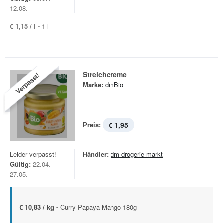
12.08.
€ 1,15 / l -
1 l
Streichcreme
Verpasst!
Marke:
dmBio
Preis:
€ 1,95
Leider verpasst!
Händler:
dm drogerie markt
Gültig:
22.04. -
27.05.
€ 10,83 / kg -
Curry-Papaya-Mango 180g