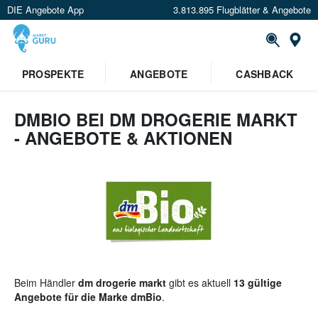
DIE Angebote App
3.813.895 Flugblätter & Angebote
St
×
PROSPEKTE
ANGEBOTE
CASHBACK
Verrate uns deinen Standort um
Angebote in deiner Nähe
zu
sehen.
DMBIO BEI DM DROGERIE MARKT
- ANGEBOTE & AKTIONEN
Standort festlegen
Beim Händler
dm drogerie markt
gibt es aktuell
13 gültige
Angebote für die Marke dmBio
.