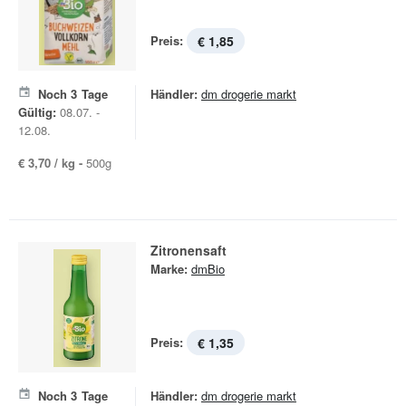
Preis:
€ 1,85
Noch
3
Tage
Händler:
dm drogerie markt
Gültig:
08.07. -
12.08.
€ 3,70 / kg -
500g
Zitronensaft
Marke:
dmBio
Preis:
€ 1,35
Noch
3
Tage
Händler:
dm drogerie markt