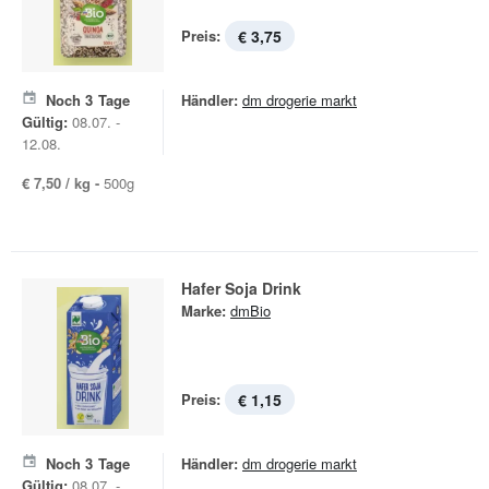
Preis:
€ 3,75
Noch
3
Tage
Händler:
dm drogerie markt
Gültig:
08.07. -
12.08.
€ 7,50 / kg -
500g
Hafer Soja Drink
Marke:
dmBio
Preis:
€ 1,15
Noch
3
Tage
Händler:
dm drogerie markt
Gültig:
08.07. -