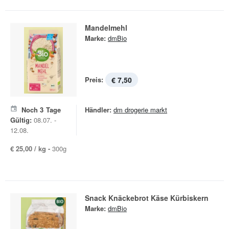
Mandelmehl
Marke:
dmBio
Preis:
€ 7,50
Noch
3
Tage
Händler:
dm drogerie markt
Gültig:
08.07. -
12.08.
€ 25,00 / kg -
300g
Snack Knäckebrot Käse Kürbiskern
Marke:
dmBio