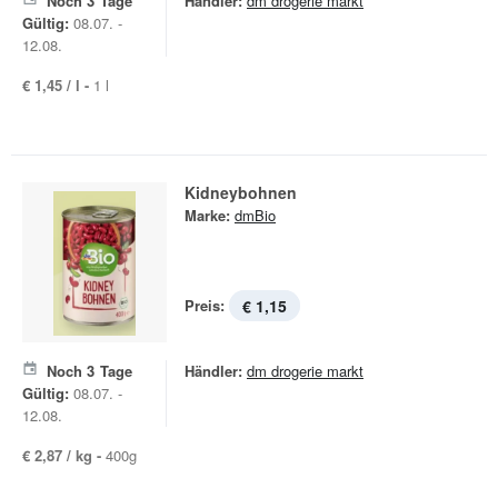
Noch
3
Tage
Händler:
dm drogerie markt
Gültig:
08.07. -
12.08.
€ 1,45 / l -
1 l
Kidneybohnen
Marke:
dmBio
Preis:
€ 1,15
Noch
3
Tage
Händler:
dm drogerie markt
Gültig:
08.07. -
12.08.
€ 2,87 / kg -
400g