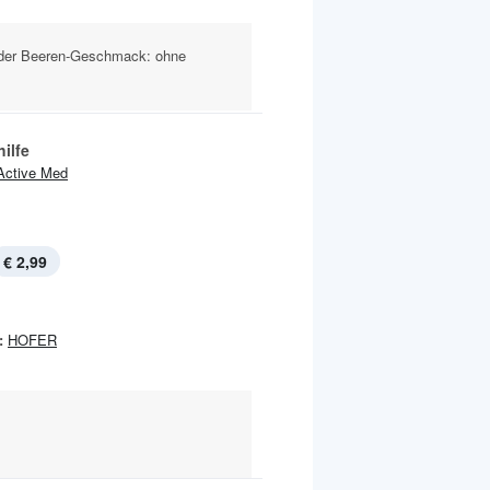
er Beeren-Geschmack: ohne
ilfe
Active Med
€ 2,99
:
HOFER