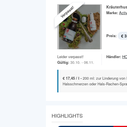
Kräuterhu
Verpasst!
Marke:
Acti
Preis:
€ 3
Leider verpasst!
Händler:
H
Gültig:
30.10. - 06.11.
€ 17,45 / l -
200 ml: zur Linderung von 
Halsschmerzen oder Hals-Rachen-Spray
HIGHLIGHTS