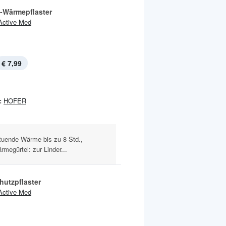
l-Wärmepflaster
Active Med
€ 7,99
:
HOFER
tuende Wärme bis zu 8 Std.,
megürtel: zur Linder...
hutzpflaster
Active Med