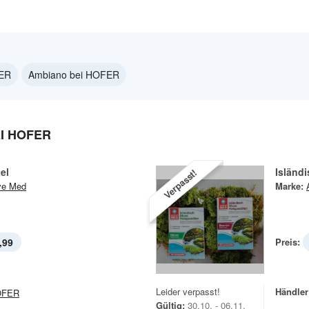
FER
Ambiano bei HOFER
I HOFER
el
Isländ
Verpasst!
ve Med
Marke:
,99
Preis:
Leider verpasst!
Händler
OFER
Gültig:
30.10. - 06.11.