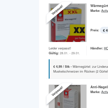
Wärmegürt
Verpasst!
Marke:
Acti
Preis:
€ 4
Leider verpasst!
Händler:
H
Gültig:
28.01. - 29.01.
€ 4,99 / Stk -
Wärmegürtel: zur Linderu
Muskelschmerzen im Rücken (2 Gürtel 
Anti-Nagelp
Verpasst!
Marke:
Acti