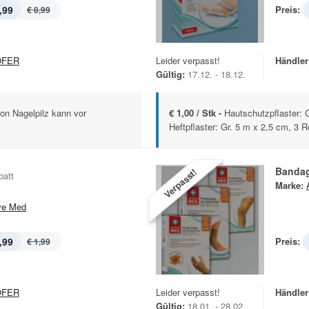
,99
Preis:
€ 8,99
OFER
Leider verpasst!
Händler
Gültig:
17.12. - 18.12.
von Nagelpilz kann vor
€ 1,00 / Stk -
Hautschutzpflaster: G
Heftpflaster: Gr. 5 m x 2,5 cm, 3 R
Banda
Verpasst!
batt
Marke:
ve Med
,99
Preis:
€ 1,99
OFER
Leider verpasst!
Händler
Gültig:
18.01. - 28.02.