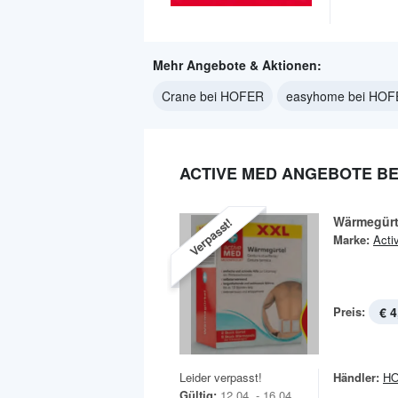
Mehr Angebote & Aktionen:
Crane bei HOFER
easyhome bei HO
ACTIVE MED ANGEBOTE BE
Wärmegürt
Verpasst!
Marke:
Acti
Preis:
€ 4
Leider verpasst!
Händler:
H
Gültig:
12.04. - 16.04.