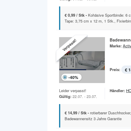
€ 0,99 / Stk -
Kohäsive Sportbinde: 6 c
Tape: 3,75 cm x 12 m, 1 Stk., Fixierbin
Badewann
Verpasst!
Marke:
Acti
Preis:
€ 1
-
40
%
Leider verpasst!
Händler:
H
Gültig:
22.07. - 23.07.
€ 14,99 / Stk -
rotierbarer Duschhocker
Badewannensitz 3 Jahre Garantie