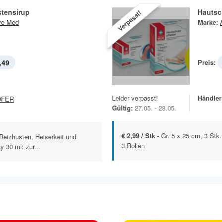
stensirup
Hautsc
Verpasst!
ve Med
Marke:
,49
Preis:
Leider verpasst!
Händler
OFER
Gültig:
27.05. - 28.05.
€ 2,99 / Stk -
Gr. 5 x 25 cm, 3 Stk.
Reizhusten, Heiserkeit und
3 Rollen
 30 ml: zur...