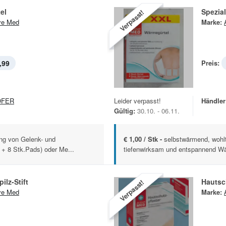
el
Spezia
Verpasst!
ve Med
Marke:
,99
Preis:
OFER
Leider verpasst!
Händler
Gültig:
30.10. - 06.11.
ng von Gelenk- und
€ 1,00 / Stk -
selbstwärmend, wohl
+ 8 Stk.Pads) oder Me...
tiefenwirksam und entspannend Wär
ilz-Stift
Hautsc
Verpasst!
ve Med
Marke: