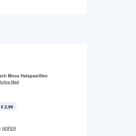
isch Moos Halspastillen
Active Med
€ 2,99
:
HOFER