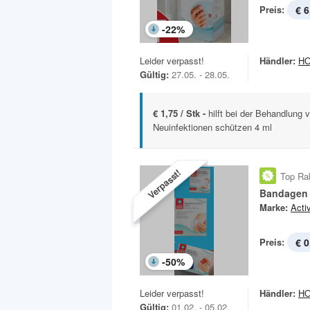
Preis:
€ 6
-
22
%
Leider verpasst!
Händler:
H
Gültig:
27.05. - 28.05.
€ 1,75 / Stk -
hilft bei der Behandlung 
Neuinfektionen schützen 4 ml
Verpasst!
Top Ra
Bandagen
Marke:
Acti
Preis:
€ 0
-
50
%
Leider verpasst!
Händler:
H
Gültig:
01.02. - 05.02.