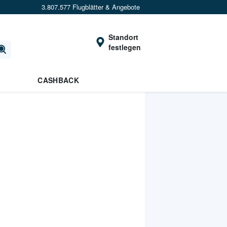
3.807.577 Flugblätter & Angebote
Standort
festlegen
CASHBACK