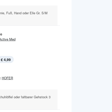
Knie, Fuß, Hand oder Elle Gr. S/M
fe
Active Med
€ 4,99
:
HOFER
huhlöffel oder faltbarer Gehstock 3