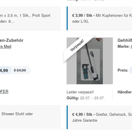
m x 3,5 m, 1 Stk., Profi Sport
€ 3,99 / Stk -
Mit Kupferionen für 
den: 8...
oder L/XL
en-Zubehör
Gehhil
Verpasst!
ve Med
Marke:
4,99
Preis:
€ 24,99
OFER
Leider verpasst!
Händler
Gültig:
22.07. - 23.07.
, Shower Stuhl oder
€ 4,99 / Stk -
Greifer, Gehstock, Sc
Jahre Garantie