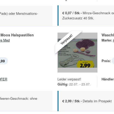
€ 0,07 / Stk -
Minze-Geschmack od
Pads) oder Menstruations-
Zuckerzusatz 40 Stk.
 Moos Halspastillen
Waschh
Verpasst!
ve Med
Marke:
,99
Preis:
OFER
Leider verpasst!
Händler
Gültig:
22.07. - 23.07.
Beeren-Geschmack: ohne
€ 2,99 / Stk -
Details im Prospekt