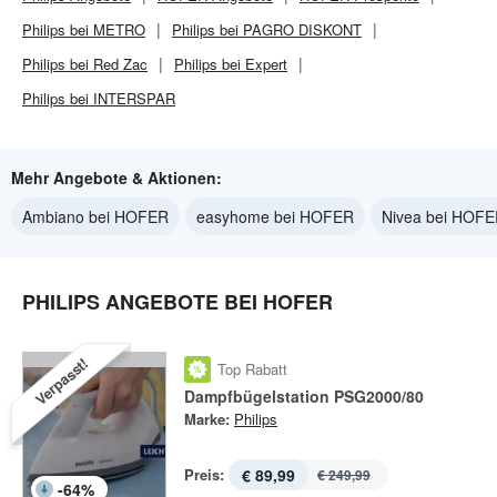
Philips bei METRO
Philips bei PAGRO DISKONT
Philips bei Red Zac
Philips bei Expert
Philips bei INTERSPAR
Mehr Angebote & Aktionen:
Ambiano bei HOFER
easyhome bei HOFER
Nivea bei HOF
PHILIPS ANGEBOTE BEI HOFER
Verpasst!
Top Rabatt
Dampfbügelstation PSG2000/80
Marke:
Philips
Preis:
€ 89,99
€ 249,99
-
64
%