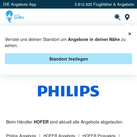
DIE Angebote App
3.812.625 Flugblätter & Angebote
St
×
PROSPEKTE
ANGEBOTE
CASHBACK
Verrate uns deinen Standort um
Angebote in deiner Nähe
zu
sehen.
PHILIPS BEI HOFER - ANGEBOTE
& AKTIONEN
Standort festlegen
Beim Händler
HOFER
sind aktuell alle Angebote abgelaufen.
Philips
Angebote
HOFER
Angebote
HOFER
Prospekte