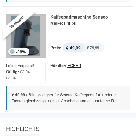
Kaffeepadmaschine Senseo
Verpasst!
Marke:
Philips
Preis:
€ 49,99
€ 79,99
-
38
%
Leider verpasst!
Händler:
HOFER
Gültig:
02.04. -
03.04.
€ 49,99 / Stk -
geeignet für Senseo Kaffeepads für 1 oder 2
Tassen gleichzeitig 30 min. Abschaltautomatik einfache R...
HIGHLIGHTS