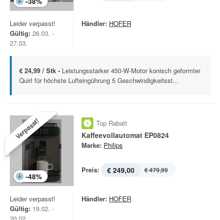
-
38
%
Leider verpasst!
Händler:
HOFER
Gültig:
26.03. -
27.03.
€ 24,99 / Stk -
Leistungsstarker 450-W-Motor konisch geformter
Quirl für höchste Lufteingührung 5 Geschwindigkeitsst...
Verpasst!
Top Rabatt
Kaffeevollautomat EP0824
Marke:
Philips
Preis:
€ 249,00
€ 479,99
-
48
%
Leider verpasst!
Händler:
HOFER
Gültig:
19.02. -
20.02.