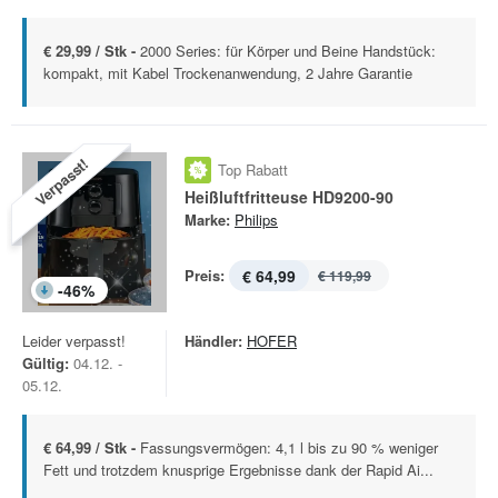
€ 29,99 / Stk -
2000 Series: für Körper und Beine Handstück:
kompakt, mit Kabel Trockenanwendung, 2 Jahre Garantie
Verpasst!
Top Rabatt
Heißluftfritteuse HD9200-90
Marke:
Philips
Preis:
€ 64,99
€ 119,99
-
46
%
Leider verpasst!
Händler:
HOFER
Gültig:
04.12. -
05.12.
€ 64,99 / Stk -
Fassungsvermögen: 4,1 l bis zu 90 % weniger
Fett und trotzdem knusprige Ergebnisse dank der Rapid Ai...