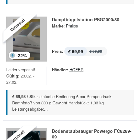
Dampfbügelstation PSG2000/80
Verpasst!
Marke:
Philips
Preis:
€ 69,99
€ 89,99
-
22
%
Leider verpasst!
Händler:
HOFER
Gültig:
23.02. -
27.02.
€ 69,98 / Stk -
einfache Bedienung 6 bar Pumpendruck
Dampfstoß von 300 g Gewicht Handstück: 1,03 kg
Leistungsabgabe:...
Bodenstaubsauger Powergo FC8289-
Verpasst!
09