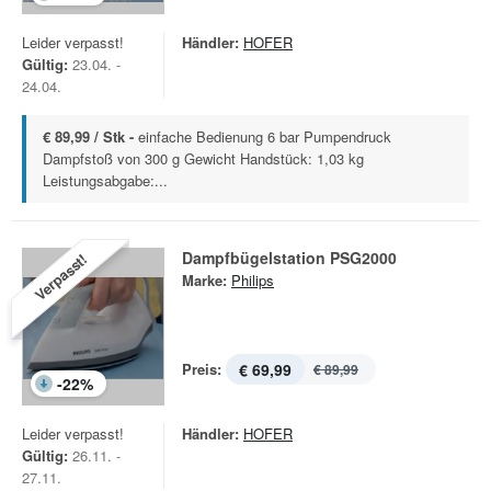
Leider verpasst!
Händler:
HOFER
Gültig:
23.04. -
24.04.
€ 89,99 / Stk -
einfache Bedienung 6 bar Pumpendruck
Dampfstoß von 300 g Gewicht Handstück: 1,03 kg
Leistungsabgabe:...
Dampfbügelstation PSG2000
Verpasst!
Marke:
Philips
Preis:
€ 69,99
€ 89,99
-
22
%
Leider verpasst!
Händler:
HOFER
Gültig:
26.11. -
27.11.