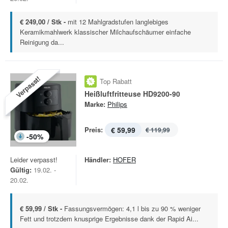
€ 249,00 / Stk -
mit 12 Mahlgradstufen langlebiges
Keramikmahlwerk klassischer Milchaufschäumer einfache
Reinigung da...
Verpasst!
Top Rabatt
Heißluftfritteuse HD9200-90
Marke:
Philips
Preis:
€ 59,99
€ 119,99
-
50
%
Leider verpasst!
Händler:
HOFER
Gültig:
19.02. -
20.02.
€ 59,99 / Stk -
Fassungsvermögen: 4,1 l bis zu 90 % weniger
Fett und trotzdem knusprige Ergebnisse dank der Rapid Ai...