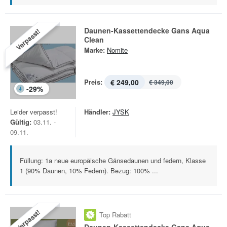
Daunen-Kassettendecke Gans Aqua
Verpasst!
Clean
Marke:
Nomite
Preis:
€ 249,00
€ 349,00
-
29
%
Leider verpasst!
Händler:
JYSK
Gültig:
03.11. -
09.11.
Füllung: 1a neue europäische Gänsedaunen und federn, Klasse
1 (90% Daunen, 10% Federn). Bezug: 100% ...
Verpasst!
Top Rabatt