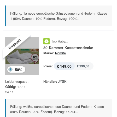
Füllung: 1a neue europäische Gänsedaunen und -federn, Klasse
1 (90% Daunen, 10% Federn). Bezug: 100%...
Verpasst!
Top Rabatt
30-Kammer-Kassettendecke
Marke:
Nomite
Preis:
€ 149,00
€ 299,00
-
50
%
Leider verpasst!
Händler:
JYSK
Gültig:
17.11. -
24.11.
Füllung: weiße, europäische neue Daunen und Federn, Klasse 1
(80% Daunen, 20% Federn). Bezug: 1a eur...