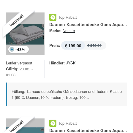
Verpasst!
Top Rabatt
Daunen-Kassettendecke Gans Aqua Clean
Marke:
Nomite
Preis:
€ 199,00
€ 349,00
-
43
%
Leider verpasst!
Händler:
JYSK
Gültig:
23.02. -
01.03.
Füllung: 1a neue europäische Gänsedaunen und -federn, Klasse
1 (90 % Daunen,10 % Federn). Bezug: 100...
Verpasst!
Top Rabatt
Daunen-Kassettendecke Gans Aqua Clean