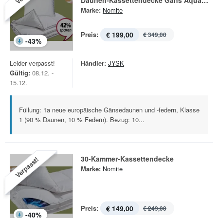
Daunen-Kassettendecke Gans Aqua Clean
Marke:
Nomite
Preis:
€ 199,00
€ 349,00
-
43
%
Leider verpasst!
Händler:
JYSK
Gültig:
08.12. -
15.12.
Füllung: 1a neue europäische Gänsedaunen und -federn, Klasse
1 (90 % Daunen, 10 % Federn). Bezug: 10...
30-Kammer-Kassettendecke
Verpasst!
Marke:
Nomite
Preis:
€ 149,00
€ 249,00
-
40
%