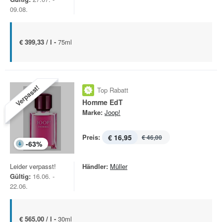
09.08.
€ 399,33 / l -
75ml
Verpasst!
Top Rabatt
Homme EdT
Marke:
Joop!
Preis:
€ 16,95
€ 46,00
-
63
%
Leider verpasst!
Händler:
Müller
Gültig:
16.06. -
22.06.
€ 565,00 / l -
30ml