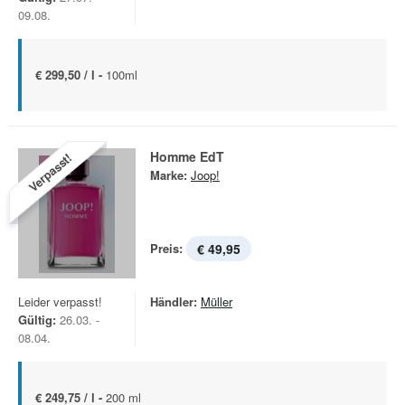
09.08.
€ 299,50 / l -
100ml
Homme EdT
Verpasst!
Marke:
Joop!
Preis:
€ 49,95
Leider verpasst!
Händler:
Müller
Gültig:
26.03. -
08.04.
€ 249,75 / l -
200 ml