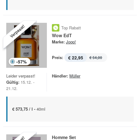
Verpasst!
Top Rabatt
Wow EdT
Marke:
Joop!
Preis:
€ 22,95
€ 54,00
-
57
%
Leider verpasst!
Händler:
Müller
Gültig:
15.12. -
21.12.
€ 573,75 / l -
40ml
Homme Set