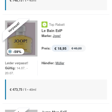
€ 748,75 / l -
40ml
Verpasst!
Top Rabatt
Le Bain EdP
Marke:
Joop!
Preis:
€ 18,95
€ 46,00
-
59
%
Leider verpasst!
Händler:
Müller
Gültig:
14.07. -
20.07.
€ 473,75 / l -
40ml