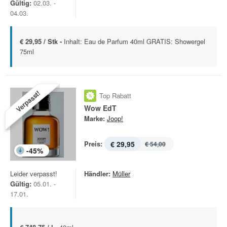
Gültig:
02.03. -
04.03.
€ 29,95 / Stk -
Inhalt: Eau de Parfum 40ml GRATIS: Showergel
75ml
Verpasst!
Top Rabatt
Wow EdT
Marke:
Joop!
Preis:
€ 29,95
€ 54,00
-
45
%
Leider verpasst!
Händler:
Müller
Gültig:
05.01. -
17.01.