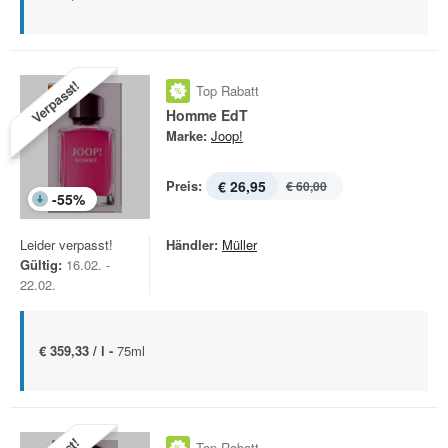
Verpasst!
Top Rabatt
Homme EdT
Marke:
Joop!
Preis:
€ 26,95
€ 60,00
-
55
%
Leider verpasst!
Händler:
Müller
Gültig:
16.02. -
22.02.
€ 359,33 / l -
75ml
Top Rabatt