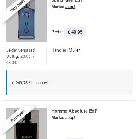
Jump Men EdT
Verpasst!
Marke:
Joop!
Preis:
€ 49,95
Leider verpasst!
Händler:
Müller
Gültig:
26.03. -
08.04.
€ 249,75 / l -
200 ml
Homme Absolute EdP
Verpasst!
Marke:
Joop!