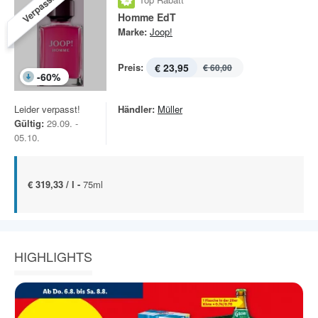
Verpasst!
Homme EdT
Marke:
Joop!
Preis:
€ 23,95
€ 60,00
-
60
%
Leider verpasst!
Händler:
Müller
Gültig:
29.09. -
05.10.
€ 319,33 / l -
75ml
HIGHLIGHTS