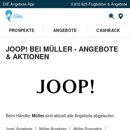
DIE Angebote App
3.812.625 Flugblätter & Angebote
St
PROSPEKTE
ANGEBOTE
CASHBACK
JOOP! BEI MÜLLER - ANGEBOTE
& AKTIONEN
Beim Händler
Müller
sind aktuell alle Angebote abgelaufen.
Joop!
Angebote
Müller
Angebote
Müller
Prospekte