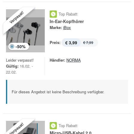
Verpasst!
Top Rabatt
In-Ear-Kopfhörer
Marke:
iBox
Preis:
€ 3,99
€ 7,99
-
50
%
Leider verpasst!
Händler:
NORMA
Gültig:
16.02. -
22.02.
Für dieses Angebot ist keine Beschreibung verfügbar.
Verpasst!
Top Rabatt
Micro-USB-Kabel 2.0