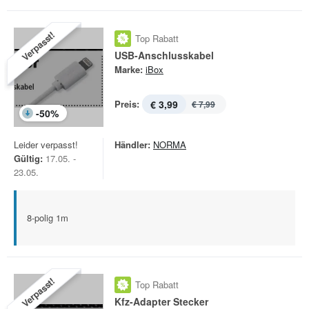
Verpasst!
Top Rabatt
USB-Anschlusskabel
Marke:
iBox
Preis:
€ 3,99
€ 7,99
-
50
%
Leider verpasst!
Händler:
NORMA
Gültig:
17.05. -
23.05.
8-polig 1m
Verpasst!
Top Rabatt
Kfz-Adapter Stecker