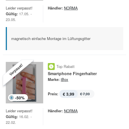
Leider verpasst!
Händler:
NORMA
Gültig:
17.05. -
23.05.
magnetisch einfache Montage im Lüftungsgitter
Verpasst!
Top Rabatt
Smartphone Fingerhalter
Marke:
iBox
Preis:
€ 3,99
€ 7,99
-
50
%
Leider verpasst!
Händler:
NORMA
Gültig:
16.02. -
22.02.