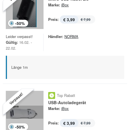
Marke:
iBox
Preis:
€ 3,99
€ 7,99
-
50
%
Leider verpasst!
Händler:
NORMA
Gültig:
16.02. -
22.02.
Länge 1m
Verpasst!
Top Rabatt
USB-Autoladegerät
Marke:
iBox
Preis:
€ 3,99
€ 7,99
-
50
%