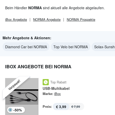
Beim Händler
NORMA
sind aktuell alle Angebote abgelaufen.
iBox
Angebote
NORMA
Angebote
NORMA
Prospekte
Mehr Angebote & Aktionen:
Diamond Car bei NORMA
Top Velo bei NORMA
Solax-Suns
IBOX ANGEBOTE BEI NORMA
Verpasst!
Top Rabatt
USB-Multikabel
Marke:
iBox
Preis:
€ 3,99
€ 7,99
-
50
%