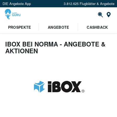
DIE Angebote App
3.812.625 Flugblätter & Angebote
St
PROSPEKTE
ANGEBOTE
CASHBACK
IBOX BEI NORMA - ANGEBOTE &
AKTIONEN