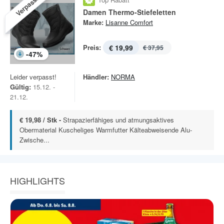
Verpasst!
Damen Thermo-Stiefeletten
Marke:
Lisanne Comfort
Preis:
€ 19,99
€ 37,95
-
47
%
Leider verpasst!
Händler:
NORMA
Gültig:
15.12. -
21.12.
€ 19,98 / Stk -
Strapazierfähiges und atmungsaktives
Obermaterial Kuscheliges Warmfutter Kälteabweisende Alu-
Zwische...
HIGHLIGHTS