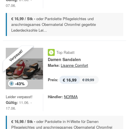
07.06.
€ 16,99 / Stk -
oder Pantolette Pflegeleichtes und
anschmiegsames Obermaterial Chromfrei gegerbte
Lederdecksohle Lei...
Verpasst!
Top Rabatt
Damen Sandalen
Marke:
Lisanne Comfort
Preis:
€ 16,99
€ 29,99
-
43
%
Leider verpasst!
Händler:
NORMA
Gültig:
11.06. -
17.06.
€ 16,98 / Stk -
oder Pantolette in H-Weite für Damen
Pflegeleichtes und anschmiegsames Obermaterial Chromfrei