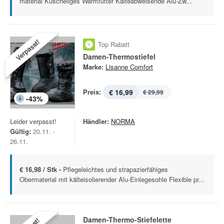
material Kuscheliges Warmfutter Kälteabweisende Alu-Zw...
Verpasst!
Top Rabatt
Damen-Thermostiefel
Marke:
Lisanne Comfort
Preis:
€ 16,99
€ 29,99
-
43
%
Leider verpasst!
Händler:
NORMA
Gültig:
20.11. -
26.11.
€ 16,98 / Stk -
Pflegeleichtes und strapazierfähiges
Obermaterial mit kälteisolierender Alu-Einlegesohle Flexible pr...
Damen-Thermo-Stiefelette