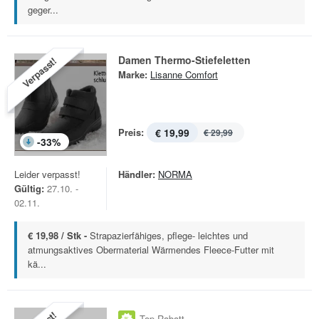
geger...
Damen Thermo-Stiefeletten
Verpasst!
Marke:
Lisanne Comfort
Preis:
€ 19,99
€ 29,99
-
33
%
Leider verpasst!
Händler:
NORMA
Gültig:
27.10. -
02.11.
€ 19,98 / Stk -
Strapazierfähiges, pflege- leichtes und
atmungsaktives Obermaterial Wärmendes Fleece-Futter mit
kä...
Top Rabatt