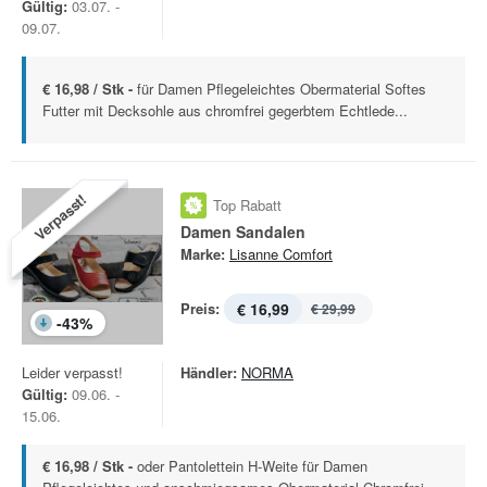
Gültig:
03.07. -
09.07.
€ 16,98 / Stk -
für Damen Pflegeleichtes Obermaterial Softes
Futter mit Decksohle aus chromfrei gegerbtem Echtlede...
Verpasst!
Top Rabatt
Damen Sandalen
Marke:
Lisanne Comfort
Preis:
€ 16,99
€ 29,99
-
43
%
Leider verpasst!
Händler:
NORMA
Gültig:
09.06. -
15.06.
€ 16,98 / Stk -
oder Pantolettein H-Weite für Damen