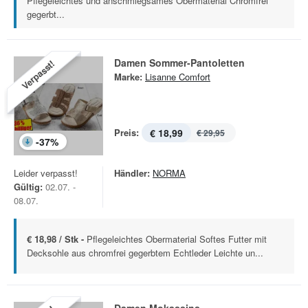
Pflegeleichtes und anschmiegsames Obermaterial Chromfrei
gegerbt...
Damen Sommer-Pantoletten
Verpasst!
Marke:
Lisanne Comfort
Preis:
€ 18,99
€ 29,95
-
37
%
Leider verpasst!
Händler:
NORMA
Gültig:
02.07. -
08.07.
€ 18,98 / Stk -
Pflegeleichtes Obermaterial Softes Futter mit
Decksohle aus chromfrei gegerbtem Echtleder Leichte un...