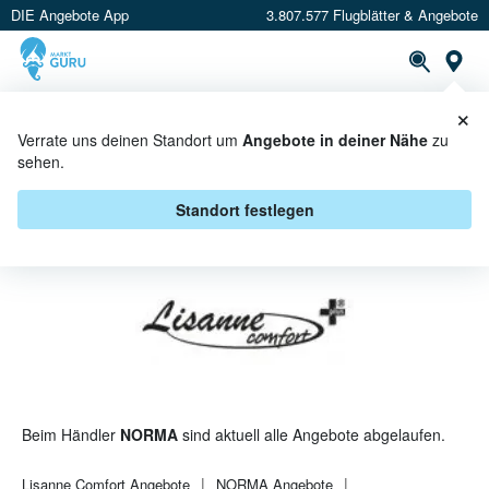
DIE Angebote App
3.807.577 Flugblätter & Angebote
St
×
PROSPEKTE
ANGEBOTE
CASHBACK
Verrate uns deinen Standort um
Angebote in deiner Nähe
zu
sehen.
LISANNE COMFORT BEI NORMA -
ANGEBOTE & AKTIONEN
Standort festlegen
Beim Händler
NORMA
sind aktuell alle Angebote abgelaufen.
Lisanne Comfort
Angebote
NORMA
Angebote