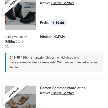
Verpasst!
Marke:
Lisanne Comfort
Preis:
€ 19,99
Leider verpasst!
Händler:
NORMA
Gültig:
30.10. -
05.11.
€ 19,98 / Stk -
Strapazierfähiges, winddichtes und
wasserabweisendes Obermaterial Wärmendes Fleece-Futter mit
kältea...
Damen Sommer-Pantoletten
Verpasst!
Marke:
Lisanne Comfort