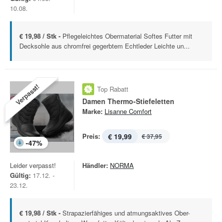
10.08.
€ 19,98 / Stk -
Pflegeleichtes Obermaterial Softes Futter mit
Decksohle aus chromfrei gegerbtem Echtleder Leichte un...
Verpasst!
Top Rabatt
Damen Thermo-Stiefeletten
Marke:
Lisanne Comfort
Preis:
€ 19,99
€ 37,95
-
47
%
Leider verpasst!
Händler:
NORMA
Gültig:
17.12. -
23.12.
€ 19,98 / Stk -
Strapazierfähiges und atmungsaktives Ober-