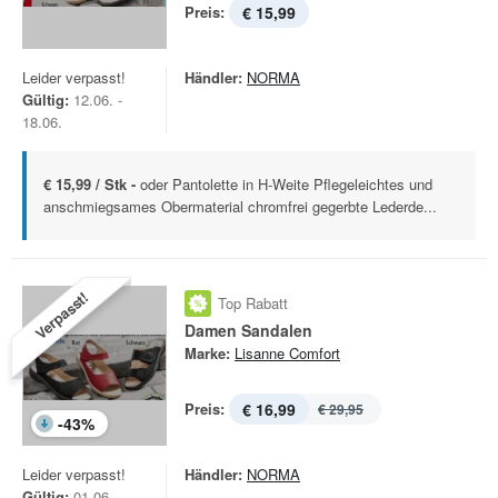
Preis:
€ 15,99
Leider verpasst!
Händler:
NORMA
Gültig:
12.06. -
18.06.
€ 15,99 / Stk -
oder Pantolette in H-Weite Pflegeleichtes und
anschmiegsames Obermaterial chromfrei gegerbte Lederde...
Verpasst!
Top Rabatt
Damen Sandalen
Marke:
Lisanne Comfort
Preis:
€ 16,99
€ 29,95
-
43
%
Leider verpasst!
Händler:
NORMA
Gültig:
01.06. -