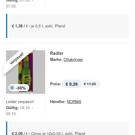
07.03.
€ 1,38 / l -
je 0,5 l, exkl. Pfand
Radler
Verpasst!
Marke:
Ottakringer
Preis:
€ 8,28
€ 11,88
-
30
%
Leider verpasst!
Händler:
NORMA
Gültig:
19.10. -
25.10.
€ 2,09 / l -
Citrus je 12x0,33 l, exkl. Pfand