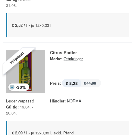
31.08.
€ 2,52 / l -
je 12x0,33 l
Citrus Radler
Verpasst!
Marke:
Ottakringer
Preis:
€ 8,28
€ 11,88
-
30
%
Leider verpasst!
Händler:
NORMA
Gültig:
19.04. -
26.04.
€ 2,09 / l -
je 12x0,33 l, exkl. Pfand