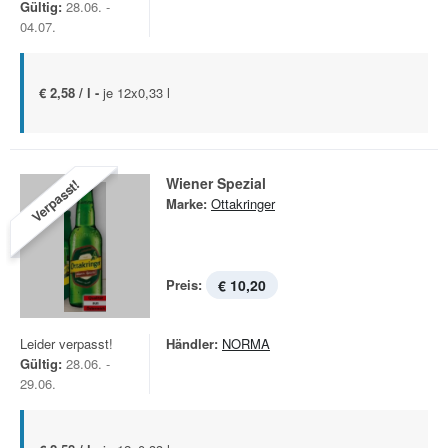
Gültig:
28.06. -
04.07.
€ 2,58 / l -
je 12x0,33 l
Wiener Spezial
Verpasst!
Marke:
Ottakringer
Preis:
€ 10,20
Leider verpasst!
Händler:
NORMA
Gültig:
28.06. -
29.06.