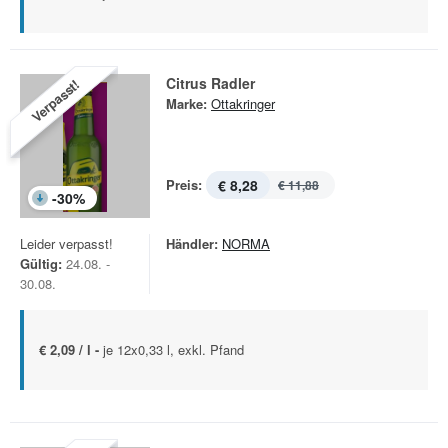
Citrus Radler
Verpasst!
Marke:
Ottakringer
Preis:
€ 8,28
€ 11,88
-
30
%
Leider verpasst!
Händler:
NORMA
Gültig:
24.08. -
30.08.
€ 2,09 / l -
je 12x0,33 l, exkl. Pfand