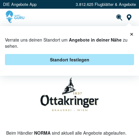
DIE Angebote App
3.812.625 Flugblätter & Angebote
St
×
PROSPEKTE
ANGEBOTE
CASHBACK
Verrate uns deinen Standort um
Angebote in deiner Nähe
zu
sehen.
OTTAKRINGER BEI NORMA -
ANGEBOTE & AKTIONEN
Standort festlegen
Beim Händler
NORMA
sind aktuell alle Angebote abgelaufen.