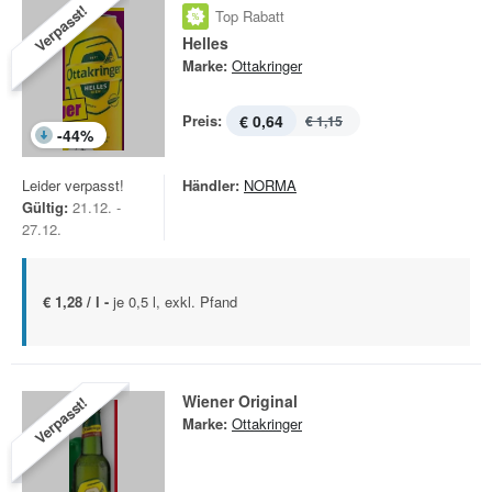
Verpasst!
Top Rabatt
Helles
Marke:
Ottakringer
Preis:
€ 0,64
€ 1,15
-
44
%
Leider verpasst!
Händler:
NORMA
Gültig:
21.12. -
27.12.
€ 1,28 / l -
je 0,5 l, exkl. Pfand
Wiener Original
Verpasst!
Marke:
Ottakringer