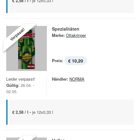
€ 2,58 / l -
je 12x0,33 l
Spezialitäten
Verpasst!
Marke:
Ottakringer
Preis:
€ 10,20
Leider verpasst!
Händler:
NORMA
Gültig:
26.04. -
02.05.
€ 2,58 / l -
je 12x0,33 l