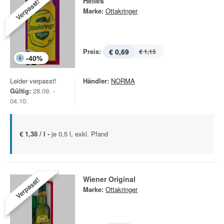
Helles
Verpasst!
Marke:
Ottakringer
Preis:
€ 0,69
€ 1,15
-
40
%
Leider verpasst!
Händler:
NORMA
Gültig:
28.09. -
04.10.
€ 1,38 / l -
je 0,5 l, exkl. Pfand
Wiener Original
Verpasst!
Marke:
Ottakringer