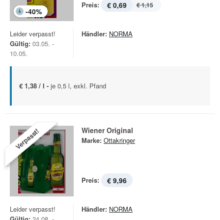
Preis:
€ 0,69
€ 1,15
-
40
%
Leider verpasst!
Händler:
NORMA
Gültig:
03.05. -
10.05.
€ 1,38 / l -
je 0,5 l, exkl. Pfand
Wiener Original
Verpasst!
Marke:
Ottakringer
Preis:
€ 9,96
Leider verpasst!
Händler:
NORMA
Gültig:
24.08. -