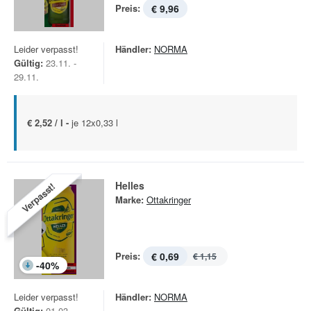
Preis:
€ 9,96
Leider verpasst!
Händler:
NORMA
Gültig:
23.11. -
29.11.
€ 2,52 / l -
je 12x0,33 l
Helles
Verpasst!
Marke:
Ottakringer
Preis:
€ 0,69
€ 1,15
-
40
%
Leider verpasst!
Händler:
NORMA
Gültig:
01.03. -