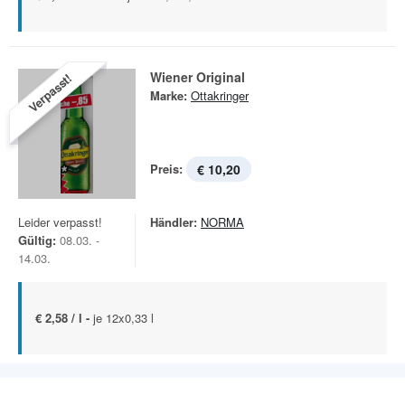
Wiener Original
Verpasst!
Marke:
Ottakringer
Preis:
€ 10,20
Leider verpasst!
Händler:
NORMA
Gültig:
08.03. -
14.03.
€ 2,58 / l -
je 12x0,33 l