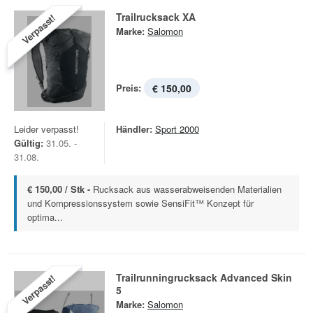
Trailrucksack XA
Verpasst!
Marke:
Salomon
Preis:
€ 150,00
Leider verpasst!
Händler:
Sport 2000
Gültig:
31.05. -
31.08.
€ 150,00 / Stk -
Rucksack aus wasserabweisenden Materialien
und Kompressionssystem sowie SensiFit™ Konzept für
optima...
Trailrunningrucksack Advanced Skin
Verpasst!
5
Marke:
Salomon