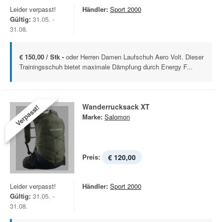
Leider verpasst!
Händler:
Sport 2000
Gültig:
31.05. -
31.08.
€ 150,00 / Stk -
oder Herren Damen Laufschuh Aero Volt. Dieser
Trainingsschuh bietet maximale Dämpfung durch Energy F...
Wanderrucksack XT
Verpasst!
Marke:
Salomon
Preis:
€ 120,00
Leider verpasst!
Händler:
Sport 2000
Gültig:
31.05. -
31.08.