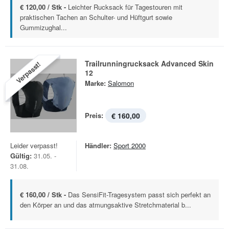
€ 120,00 / Stk -
Leichter Rucksack für Tagestouren mit
praktischen Tachen an Schulter- und Hüftgurt sowie
Gummizughal...
Trailrunningrucksack Advanced Skin
Verpasst!
12
Marke:
Salomon
Preis:
€ 160,00
Leider verpasst!
Händler:
Sport 2000
Gültig:
31.05. -
31.08.
€ 160,00 / Stk -
Das SensiFit-Tragesystem passt sich perfekt an
den Körper an und das atmungsaktive Stretchmaterial b...