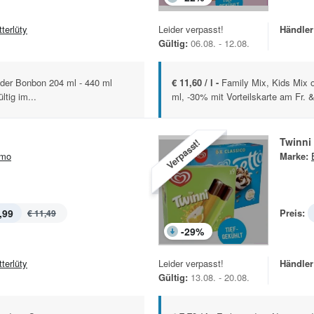
terlüty
Leider verpasst!
Händler
Gültig:
06.08. - 12.08.
 oder Bonbon 204 ml - 440 ml
€ 11,60 / l -
Family Mix, Kids Mix o
tig im...
ml, -30% mit Vorteilskarte am Fr. &
Twinni
Verpasst!
imo
Marke:
,99
Preis:
€ 11,49
-
29
%
terlüty
Leider verpasst!
Händler
Gültig:
13.08. - 20.08.