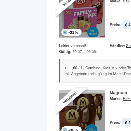
Marke:
Esk
Preis:
€ 4
-
22
%
Leider verpasst!
Händler:
Sut
Gültig:
30.07. - 06.08.
€ 11,60 / l -
Combino, Kids Mix oder Tw
ml. Angebote nicht gültig im Markt Dorn
Magnum
Verpasst!
Marke:
Esk
Preis:
€ 4
-
38
%