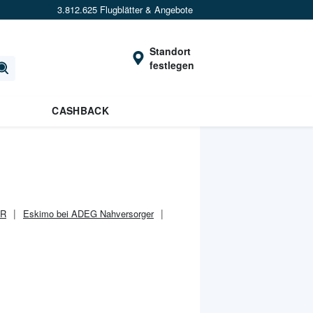
3.812.625 Flugblätter & Angebote
Standort
festlegen
CASHBACK
AR
Eskimo bei ADEG Nahversorger