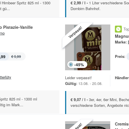
nd Himbeer Spritz 825 ml - 1300
€ 2,99 / l -
1 Liter verschiedene So
 gü...
Dornbirn Bahnhof.
 Pistazie-Vanille
Verpasst!
Top
imo
Magnum
Marke:
,99
Preis:
€ 5,99
-
45
%
terlüty
Leider verpasst!
Händler
Gültig:
13.08. - 20.08.
pritz 825 ml - 1300 ml
€ 9,07 / l -
3er, 4er, 6er Mini, Bec
tig im Mark...
verschiedene Sorten, Angebote nich
Cremis
Verpasst!