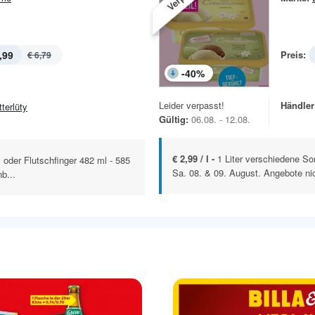
,99
Preis:
€ 6,79
-
40
%
Leider verpasst!
Händler
terlüty
Gültig:
06.08. - 12.08.
€ 2,99 / l -
1 Liter verschiedene So
x oder Flutschfinger 482 ml - 585
Sa. 08. & 09. August. Angebote nic
b...