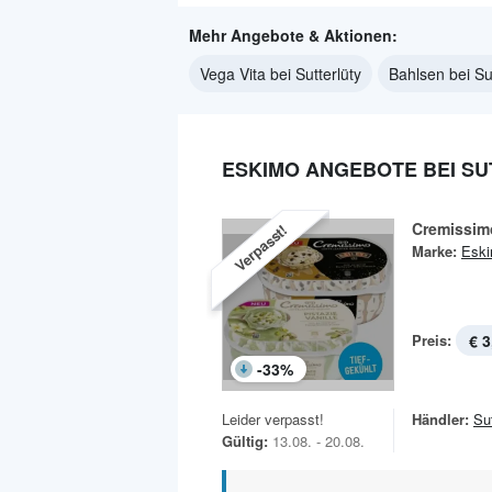
Mehr Angebote & Aktionen:
Vega Vita bei Sutterlüty
Bahlsen bei Su
ESKIMO ANGEBOTE BEI S
Cremissimo
Verpasst!
Marke:
Esk
Preis:
€ 3
-
33
%
Leider verpasst!
Händler:
Sut
Gültig:
13.08. - 20.08.