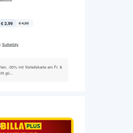
€ 2,99
€ 4,99
:
Sutterlüty
rten, -30% mit Vorteilskarte am Fr. &
ht gü...