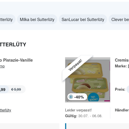
tterlüty
Milka bei Sutterlüty
SanLucar bei Sutterlüty
Clever bei
UTTERLÜTY
 Pistazie-Vanille
Cremis
Verpasst!
imo
Marke:
,99
Preis:
€ 5,99
-
40
%
terlüty
Leider verpasst!
Händler
Gültig:
30.07. - 06.08.