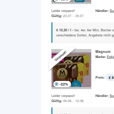
Leider verpasst!
Händler:
Sut
Gültig:
23.07. - 29.07.
€ 10,20 / l -
3er, 4er, 6er Mini, Becher
verschiedene Sorten, Angebote nicht gül
Magnum
Verpasst!
Marke:
Esk
Preis:
€ 8
-
22
%
Leider verpasst!
Händler:
Sut
Gültig:
06.08. - 12.08.