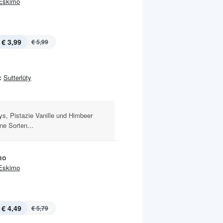
Eskimo
€ 3,99
€ 5,99
:
Sutterlüty
eys, Pistazie Vanille und Himbeer
ne Sorten...
no
Eskimo
€ 4,49
€ 5,79