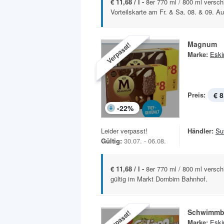
€ 11,68 / l -
8er 770 ml / 800 ml versc
Vorteilskarte am Fr. & Sa. 08. & 09. A
Magnum
Verpasst!
Marke:
Esk
Preis:
€ 8
-
22
%
Leider verpasst!
Händler:
Sut
Gültig:
30.07. - 06.08.
€ 11,68 / l -
8er 770 ml / 800 ml versch
gültig im Markt Dornbirn Bahnhof.
Schwimmb
Verpasst!
Marke:
Esk