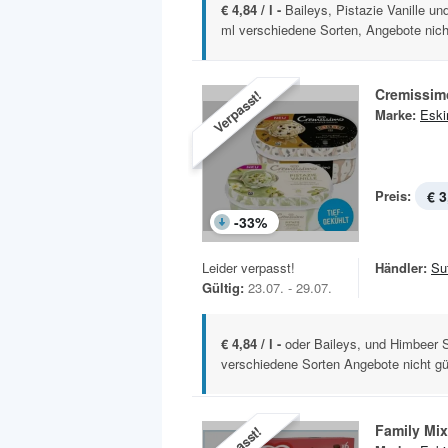
€ 4,84 / l -
Baileys, Pistazie Vanille u
ml verschiedene Sorten, Angebote nicht
Cremissimo
Verpasst!
Marke:
Esk
Preis:
€ 3
-
33
%
Leider verpasst!
Händler:
Sut
Gültig:
23.07. - 29.07.
€ 4,84 / l -
oder Baileys, und Himbeer S
verschiedene Sorten Angebote nicht gül
Family Mix
Verpasst!