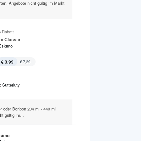
rten. Angebote nicht gültig im Markt
 Rabatt
 Classic
Eskimo
€ 3,99
€ 7,29
:
Sutterlüty
her oder Bonbon 204 ml - 440 ml
t gültig im...
simo