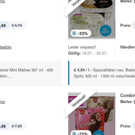
imo
Marke:
,49
Preis:
€ 5,79
-
33
%
terlüty
Leider verpasst!
Händler
Gültig:
16.07. - 23.07.
ister Mini Mallow 387 ml - 450
€ 4,84 / l -
Spezialitäten neu: Bail
birn ...
Spritz 825 ml - 1300 ml verschiede
Combi
Verpasst!
imo
Marke:
,49
Preis:
€ 7,29
-
22
%