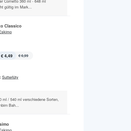
r Cornetto 360 ml - 648 ml
t gültig im Mark...
to Classico
Eskimo
€ 4,49
€ 6,99
:
Sutterlüty
0 ml / 540 ml verschiedene Sorten,
nbirn Bah...
simo
Eskimo