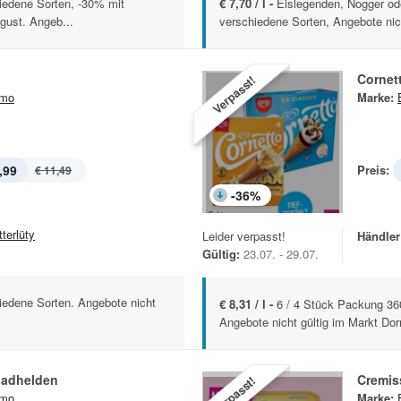
hiedene Sorten, -30% mit
€ 7,70 / l -
Eislegenden, Nogger ode
ugust. Angeb...
verschiedene Sorten, Angebote nich
Cornet
Verpasst!
imo
Marke:
,99
Preis:
€ 11,49
-
36
%
terlüty
Leider verpasst!
Händler
Gültig:
23.07. - 29.07.
iedene Sorten. Angebote nicht
€ 8,31 / l -
6 / 4 Stück Packung 36
Angebote nicht gültig im Markt Dor
adhelden
Cremis
Verpasst!
imo
Marke: