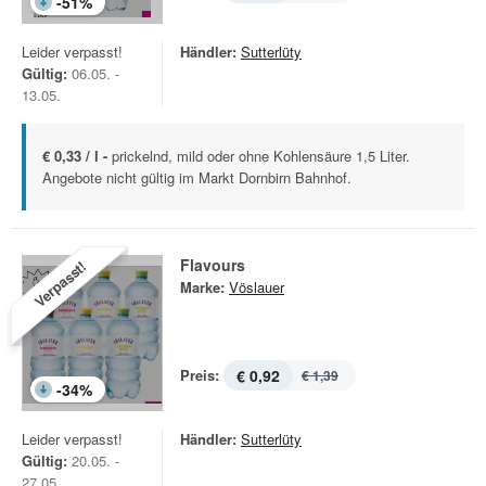
-
51
%
Leider verpasst!
Händler:
Sutterlüty
Gültig:
06.05. -
13.05.
€ 0,33 / l -
prickelnd, mild oder ohne Kohlensäure 1,5 Liter.
Angebote nicht gültig im Markt Dornbirn Bahnhof.
Flavours
Verpasst!
Marke:
Vöslauer
Preis:
€ 0,92
€ 1,39
-
34
%
Leider verpasst!
Händler:
Sutterlüty
Gültig:
20.05. -
27.05.