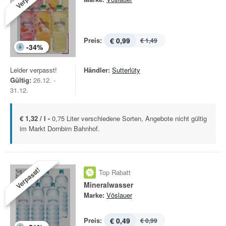
Preis:
€ 0,99
€ 1,49
-
34
%
Leider verpasst!
Händler:
Sutterlüty
Gültig:
26.12. -
31.12.
€ 1,32 / l -
0,75 Liter verschiedene Sorten, Angebote nicht gültig
im Markt Dornbirn Bahnhof.
Verpasst!
Top Rabatt
Mineralwasser
Marke:
Vöslauer
Preis:
€ 0,49
€ 0,99