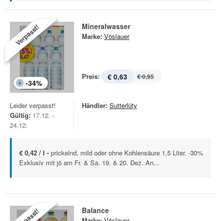
Mineralwasser
Verpasst!
Marke:
Vöslauer
Preis:
€ 0,63
€ 0,95
-
34
%
Leider verpasst!
Händler:
Sutterlüty
Gültig:
17.12. -
24.12.
€ 0,42 / l -
prickelnd, mild oder ohne Kohlensäure 1,5 Liter. -30%
Exklusiv mit jö am Fr. & Sa. 19. & 20. Dez. An...
Balance
Verpasst!
Marke:
Vöslauer