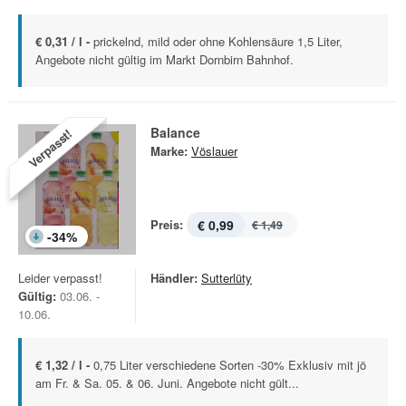
€ 0,31 / l -
prickelnd, mild oder ohne Kohlensäure 1,5 Liter,
Angebote nicht gültig im Markt Dornbirn Bahnhof.
Balance
Verpasst!
Marke:
Vöslauer
Preis:
€ 0,99
€ 1,49
-
34
%
Leider verpasst!
Händler:
Sutterlüty
Gültig:
03.06. -
10.06.
€ 1,32 / l -
0,75 Liter verschiedene Sorten -30% Exklusiv mit jö
am Fr. & Sa. 05. & 06. Juni. Angebote nicht gült...