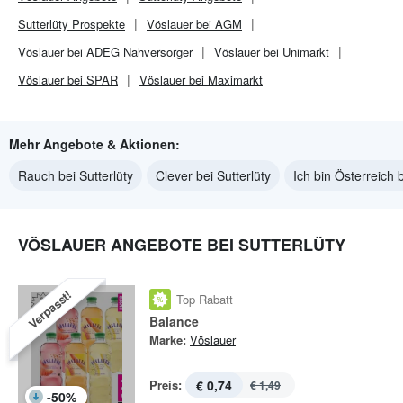
Sutterlüty
Prospekte
Vöslauer bei AGM
Vöslauer bei ADEG Nahversorger
Vöslauer bei Unimarkt
Vöslauer bei SPAR
Vöslauer bei Maximarkt
Mehr Angebote & Aktionen:
Rauch bei Sutterlüty
Clever bei Sutterlüty
Ich bin Österreich b
VÖSLAUER ANGEBOTE BEI SUTTERLÜTY
Verpasst!
Top Rabatt
Balance
Marke:
Vöslauer
Preis:
€ 0,74
€ 1,49
-
50
%