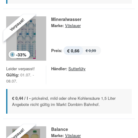
Mineralwasser
Verpasst!
Marke:
Vöslauer
Preis:
€ 0,66
€ 0,99
-
33
%
Leider verpasst!
Händler:
Sutterlüty
Gültig:
01.07. -
08.07.
€ 0,44 / l -
prickelnd, mild oder ohne Kohlensäure 1,5 Liter
Angebote nicht gültig im Markt Dornbirn Bahnhof.
Balance
Verpasst!
Marke:
Vöslauer