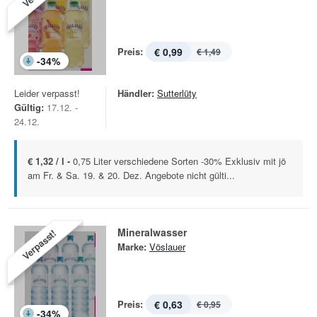
Preis:
€ 0,99
€ 1,49
-
34
%
Leider verpasst!
Händler:
Sutterlüty
Gültig:
17.12. -
24.12.
€ 1,32 / l -
0,75 Liter verschiedene Sorten -30% Exklusiv mit jö
am Fr. & Sa. 19. & 20. Dez. Angebote nicht gülti...
Mineralwasser
Verpasst!
Marke:
Vöslauer
Preis:
€ 0,63
€ 0,95
-
34
%