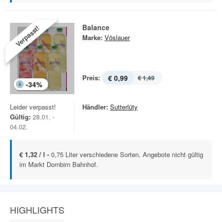
Balance
Verpasst!
Marke:
Vöslauer
Preis:
€ 0,99
€ 1,49
-
34
%
Leider verpasst!
Händler:
Sutterlüty
Gültig:
28.01. -
04.02.
€ 1,32 / l -
0,75 Liter verschiedene Sorten. Angebote nicht gültig
im Markt Dornbirn Bahnhof.
HIGHLIGHTS