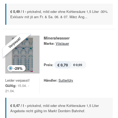
€ 0,49 / l -
prickelnd, mild oder ohne Kohlensäure 1,5 Liter -30%
Exklusiv mit jö am Fr. & Sa. 06. & 07. März Ang...
Mineralwasser
Verpasst!
Marke:
Vöslauer
Preis:
€ 0,70
€ 0,99
-
29
%
Leider verpasst!
Händler:
Sutterlüty
Gültig:
15.04. -
21.04.
€ 0,47 / l -
prickelnd, mild oder ohne Kohlensäure 1,5 Liter
Angebote nicht gültig im Markt Dornbirn Bahnhof.