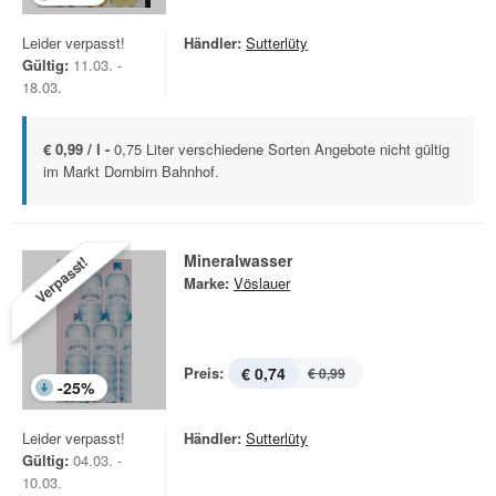
Leider verpasst!
Händler:
Sutterlüty
Gültig:
11.03. -
18.03.
€ 0,99 / l -
0,75 Liter verschiedene Sorten Angebote nicht gültig
im Markt Dornbirn Bahnhof.
Mineralwasser
Verpasst!
Marke:
Vöslauer
Preis:
€ 0,74
€ 0,99
-
25
%
Leider verpasst!
Händler:
Sutterlüty
Gültig:
04.03. -
10.03.