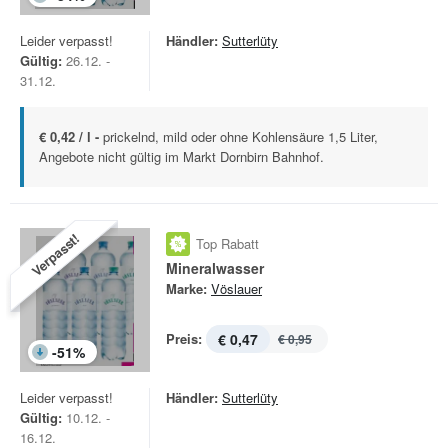
Leider verpasst!
Händler:
Sutterlüty
Gültig:
26.12. -
31.12.
€ 0,42 / l -
prickelnd, mild oder ohne Kohlensäure 1,5 Liter,
Angebote nicht gültig im Markt Dornbirn Bahnhof.
Verpasst!
Top Rabatt
Mineralwasser
Marke:
Vöslauer
Preis:
€ 0,47
€ 0,95
-
51
%
Leider verpasst!
Händler:
Sutterlüty
Gültig:
10.12. -
16.12.