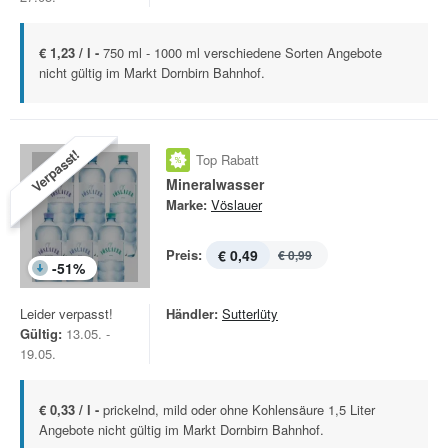
€ 1,23 / l -
750 ml - 1000 ml verschiedene Sorten Angebote
nicht gültig im Markt Dornbirn Bahnhof.
Verpasst!
Top Rabatt
Mineralwasser
Marke:
Vöslauer
Preis:
€ 0,49
€ 0,99
-
51
%
Leider verpasst!
Händler:
Sutterlüty
Gültig:
13.05. -
19.05.
€ 0,33 / l -
prickelnd, mild oder ohne Kohlensäure 1,5 Liter
Angebote nicht gültig im Markt Dornbirn Bahnhof.