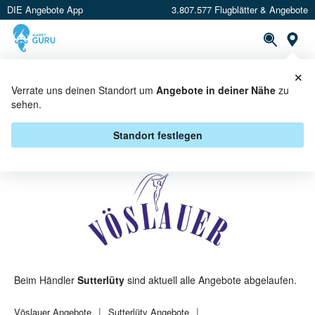
DIE Angebote App
3.807.577 Flugblätter & Angebote
St
×
PROSPEKTE
ANGEBOTE
CASHBACK
Verrate uns deinen Standort um
Angebote in deiner Nähe
zu
sehen.
VÖSLAUER BEI SUTTERLÜTY -
ANGEBOTE & AKTIONEN
Standort festlegen
Beim Händler
Sutterlüty
sind aktuell alle Angebote abgelaufen.
Vöslauer
Angebote
Sutterlüty
Angebote