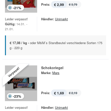
Preis:
€ 2,99
€ 3,79
-
21
%
Leider verpasst!
Händler:
Unimarkt
Gültig:
14.01. -
21.01.
€ 17,08 / kg -
oder M&M´s Standbeutel verschiedene Sorten 175
g - 220 g
Schokoriegel
Verpasst!
Marke:
Mars
Preis:
€ 1,69
€ 2,19
-
23
%
Leider verpasst!
Händler:
Unimarkt