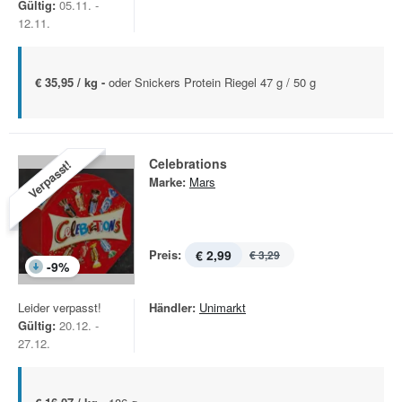
Gültig:
05.11. -
12.11.
€ 35,95 / kg -
oder Snickers Protein Riegel 47 g / 50 g
Celebrations
Verpasst!
Marke:
Mars
Preis:
€ 2,99
€ 3,29
-
9
%
Leider verpasst!
Händler:
Unimarkt
Gültig:
20.12. -
27.12.