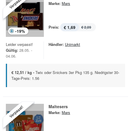
Verpasst!
Marke:
Mars
Preis:
€ 1,69
€ 2,09
-
19
%
Leider verpasst!
Händler:
Unimarkt
Gültig:
28.05. -
04.06.
€ 12,51 / kg -
Twix oder Snickers 3er Pkg 135 g. Niedrigster 30-
Tage-Preis: 1.56
Maltesers
Verpasst!
Marke:
Mars