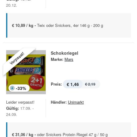
20.12.
€ 10,89 / kg -
Twix oder Snickers, 4er 146 g - 200 g
Schokoriegel
Verpasst!
Marke:
Mars
Preis:
€ 1,46
€ 2,19
-
33
%
Leider verpasst!
Händler:
Unimarkt
Gültig:
17.09. -
24.09.
€ 31,06 / kg -
oder Snickers Protein Riegel 47 g / 50 g