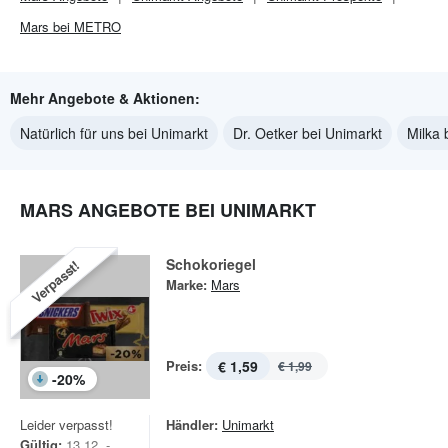
Mars bei METRO
Mehr Angebote & Aktionen:
Natürlich für uns bei Unimarkt
Dr. Oetker bei Unimarkt
Milka 
MARS ANGEBOTE BEI UNIMARKT
Schokoriegel
Verpasst!
Marke:
Mars
Preis:
€ 1,59
€ 1,99
-
20
%
Leider verpasst!
Händler:
Unimarkt
Gültig:
13.12. -