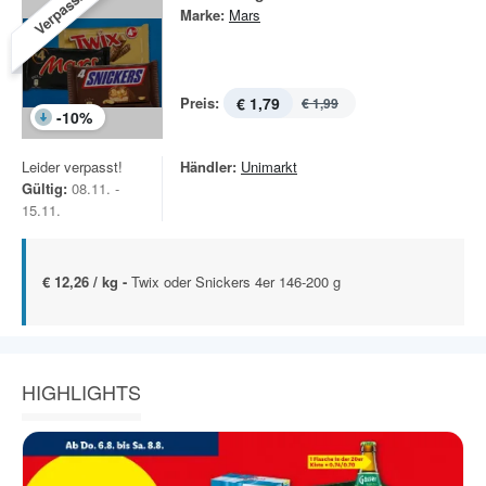
Verpasst!
Marke:
Mars
Preis:
€ 1,79
€ 1,99
-
10
%
Leider verpasst!
Händler:
Unimarkt
Gültig:
08.11. -
15.11.
€ 12,26 / kg -
Twix oder Snickers 4er 146-200 g
HIGHLIGHTS