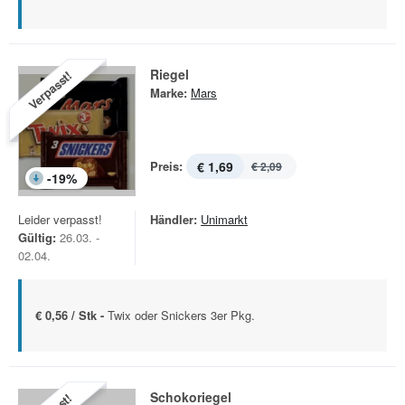
Riegel
Verpasst!
Marke:
Mars
Preis:
€ 1,69
€ 2,09
-
19
%
Leider verpasst!
Händler:
Unimarkt
Gültig:
26.03. -
02.04.
€ 0,56 / Stk -
Twix oder Snickers 3er Pkg.
Schokoriegel