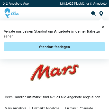
DIE Angebote App
3.812.625 Flugblätter & Angebote
St
×
PROSPEKTE
ANGEBOTE
CASHBACK
Verrate uns deinen Standort um
Angebote in deiner Nähe
zu
sehen.
MARS BEI UNIMARKT -
ANGEBOTE & AKTIONEN
Standort festlegen
Beim Händler
Unimarkt
sind aktuell alle Angebote abgelaufen.
Mars
Angebote
Unimarkt
Angebote
Unimarkt
Prospekte