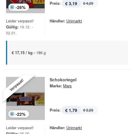
Preis:
€ 3,19
€ 4,29
-
26
%
Leider verpasst!
Händler:
Unimarkt
Gültig:
19.12. -
02.01.
€ 17,15 / kg -
186 g
Schokoriegel
Verpasst!
Marke:
Mars
Preis:
€ 1,79
€ 2,29
-
22
%
Leider verpasst!
Händler:
Unimarkt
Gültig:
05.09. -