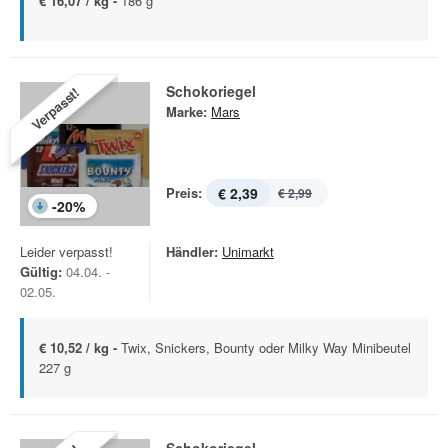
€ 16,07 / kg -
186 g
Schokoriegel
Verpasst!
Marke:
Mars
Preis:
€ 2,39
€ 2,99
-
20
%
Leider verpasst!
Händler:
Unimarkt
Gültig:
04.04. -
02.05.
€ 10,52 / kg -
Twix, Snickers, Bounty oder Milky Way Minibeutel
227 g