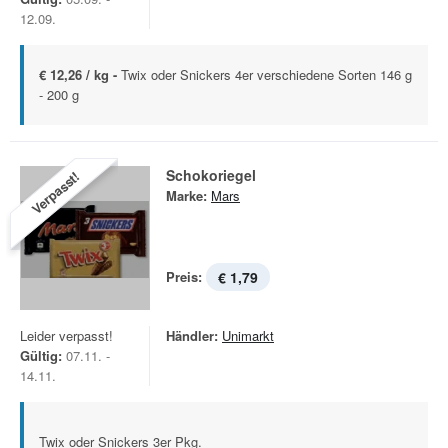
12.09.
€ 12,26 / kg -
Twix oder Snickers 4er verschiedene Sorten 146 g
- 200 g
Schokoriegel
Verpasst!
Marke:
Mars
Preis:
€ 1,79
Leider verpasst!
Händler:
Unimarkt
Gültig:
07.11. -
14.11.
Twix oder Snickers 3er Pkg.