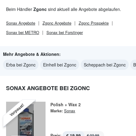
Beim Händler
Zgonc
sind aktuell alle Angebote abgelaufen.
Sonax
Angebote
Zgonc
Angebote
Zgonc
Prospekte
Sonax bei METRO
Sonax bei Forstinger
Mehr Angebote & Aktionen:
Erba bei Zgonc
Einhell bei Zgonc
Scheppach bei Zgonc
B
SONAX ANGEBOTE BEI ZGONC
Polish + Wax 2
Verpasst!
Marke:
Sonax
Preis:
€ 19,99
€ 22,99