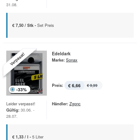
31.08.
€ 7,50 / Stk -
Set Preis
Edeldark
Verpasst!
Marke:
Sonax
Preis:
€ 6,66
€ 9,99
-
33
%
Leider verpasst!
Händler:
Zgonc
Gültig:
30.06. -
28.07.
€ 1,33 / l -
5 Liter