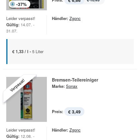
€ 6,66
€ 10,49
-
37
%
Leider verpasst!
Händler:
Zgonc
Gültig:
14.07. -
31.07.
€ 1,33 / l -
5 Liter
Bremsen-Teilereiniger
Verpasst!
Marke:
Sonax
Preis:
€ 3,49
Leider verpasst!
Händler:
Zgonc
Gültig:
12.08. -