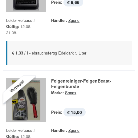
Preis:
€ 6,66
Leider verpasst!
Händler:
Zgonc
Gültig:
12.08. -
31.08.
€ 1,33 / l -
ebrauchsfertig Edeldark 5 Liter
Felgenreiniger-FelgenBeast-
Verpasst!
Felgenbürste
Marke:
Sonax
Preis:
€ 15,00
Leider verpasst!
Händler:
Zgonc
Gültig:
12.08. -