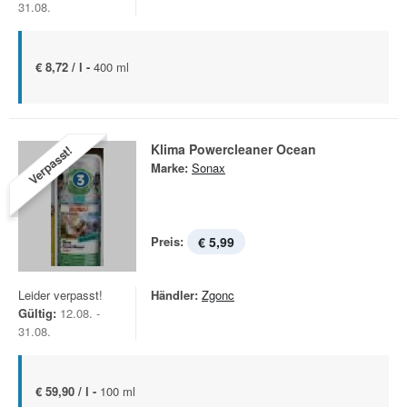
31.08.
€ 8,72 / l -
400 ml
Klima Powercleaner Ocean
Verpasst!
Marke:
Sonax
Preis:
€ 5,99
Leider verpasst!
Händler:
Zgonc
Gültig:
12.08. -
31.08.
€ 59,90 / l -
100 ml