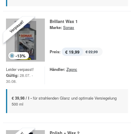
Brillant Wax 1
Verpasst!
Marke:
Sonax
Preis:
€ 19,99
€ 22,99
-
13
%
Leider verpasst!
Händler:
Zgonc
Gültig:
28.07. -
30.08.
€ 39,98 / l -
für strahlenden Glanz und optimale Versiegelung
500 ml
Polish + Wax 2