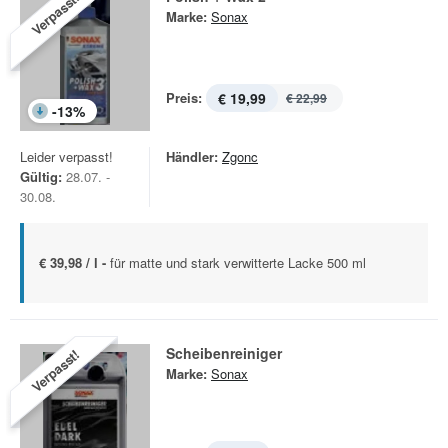
Verpasst!
Marke:
Sonax
Preis:
€ 19,99
€ 22,99
-
13
%
Leider verpasst!
Händler:
Zgonc
Gültig:
28.07. -
30.08.
€ 39,98 / l -
für matte und stark verwitterte Lacke 500 ml
Scheibenreiniger
Verpasst!
Marke:
Sonax