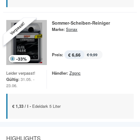
Sommer-Scheiben-Reiniger
Verpasst!
Marke:
Sonax
Preis:
€ 6,66
€ 9,99
-
33
%
Leider verpasst!
Händler:
Zgonc
Gültig:
31.05. -
23.06.
€ 1,33 / l -
Edeldark 5 Liter
HIGHLIGHTS