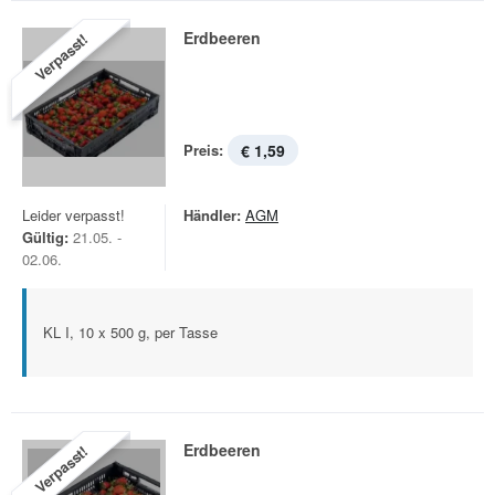
Erdbeeren
Verpasst!
Preis:
€ 1,59
Leider verpasst!
Händler:
AGM
Gültig:
21.05. -
02.06.
KL I, 10 x 500 g, per Tasse
Erdbeeren
Verpasst!