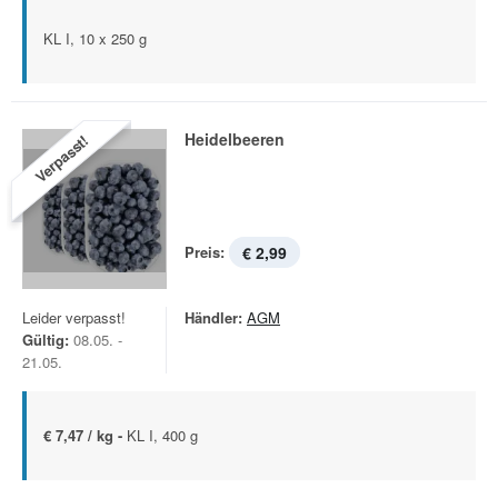
KL I, 10 x 250 g
Heidelbeeren
Verpasst!
Preis:
€ 2,99
Leider verpasst!
Händler:
AGM
Gültig:
08.05. -
21.05.
€ 7,47 / kg -
KL I, 400 g