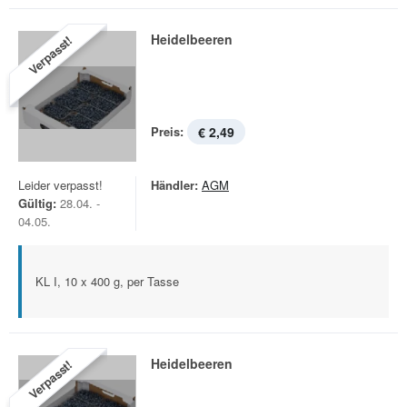
Heidelbeeren
Verpasst!
Preis:
€ 2,49
Leider verpasst!
Händler:
AGM
Gültig:
28.04. -
04.05.
KL I, 10 x 400 g, per Tasse
Heidelbeeren
Verpasst!