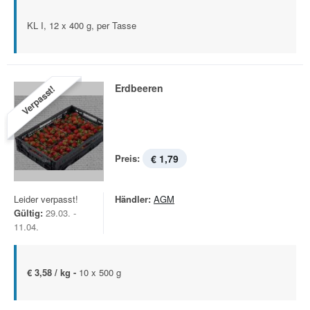
KL I, 12 x 400 g, per Tasse
Erdbeeren
Verpasst!
Preis:
€ 1,79
Leider verpasst!
Händler:
AGM
Gültig:
29.03. -
11.04.
€ 3,58 / kg -
10 x 500 g