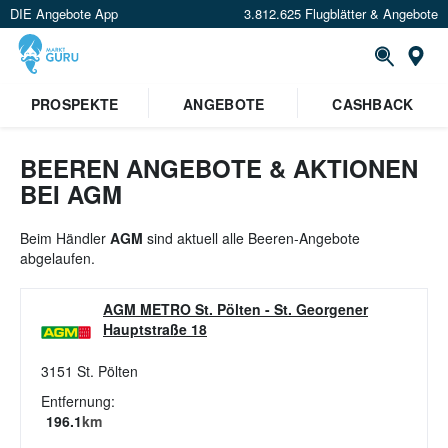
DIE Angebote App
3.812.625 Flugblätter & Angebote
St
×
PROSPEKTE
ANGEBOTE
CASHBACK
Verrate uns deinen Standort um
Angebote in deiner Nähe
zu
sehen.
BEEREN ANGEBOTE & AKTIONEN
BEI AGM
Standort festlegen
Beim Händler
AGM
sind aktuell alle Beeren-Angebote
abgelaufen.
AGM METRO St. Pölten
-
St. Georgener
Hauptstraße 18
3151
St. Pölten
Entfernung:
196.1
km