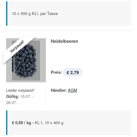
10 x 500 g KLI, per Tasse
Heidelbeeren
Verpasst!
Preis:
€ 2,79
Leider verpasst!
Händler:
AGM
Gültig:
15.07. -
28.07.
€ 0,69 / kg -
KL I, 10 x 400 g