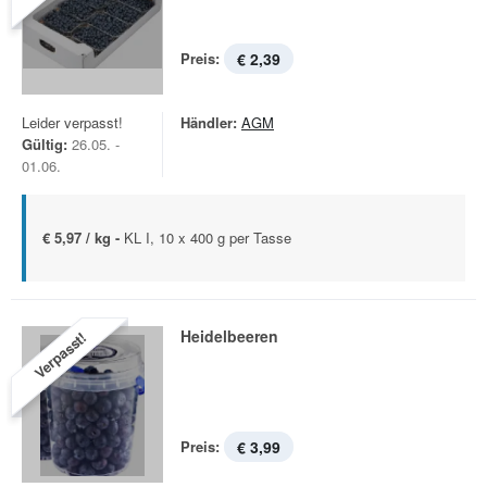
Preis:
€ 2,39
Leider verpasst!
Händler:
AGM
Gültig:
26.05. -
01.06.
€ 5,97 / kg -
KL I, 10 x 400 g per Tasse
Heidelbeeren
Verpasst!
Preis:
€ 3,99