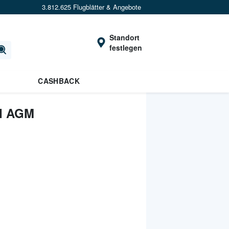
3.812.625 Flugblätter & Angebote
Standort
festlegen
CASHBACK
I AGM