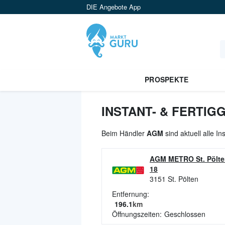
DIE Angebote App
PROSPEKTE
INSTANT- & FERTIG
Beim Händler
AGM
sind aktuell alle I
AGM METRO St. Pölt
18
3151
St. Pölten
Entfernung:
196.1
km
Öffnungszeiten:
Geschlossen