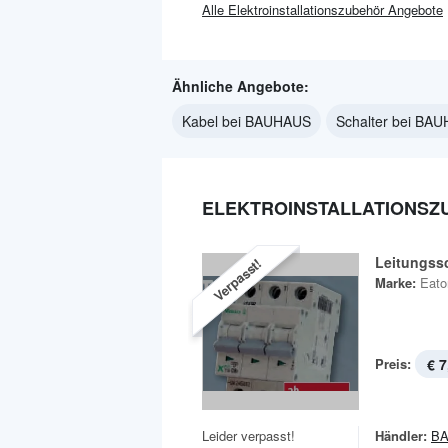
Alle
Elektroinstallationszubehör
Angebote
Ähnliche Angebote:
Kabel bei BAUHAUS
Schalter bei BA
ELEKTROINSTALLATIONSZ
Leitungss
Verpasst!
Marke:
Eato
Preis:
€ 7
Leider verpasst!
Händler:
B