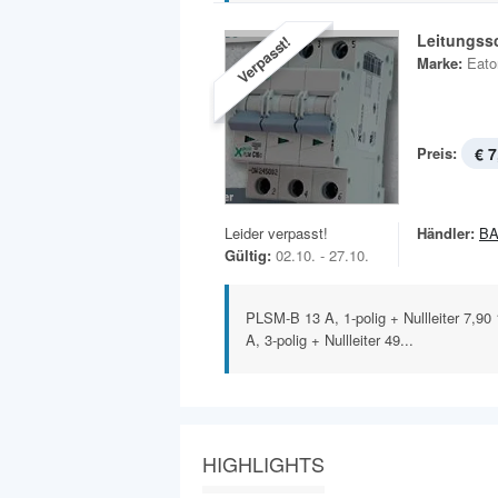
Leitungss
Verpasst!
Marke:
Eato
Preis:
€ 7
Leider verpasst!
Händler:
B
Gültig:
02.10. - 27.10.
PLSM-B 13 A, 1-polig + Nullleiter 7,90 1
A, 3-polig + Nullleiter 49...
HIGHLIGHTS