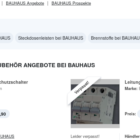
BAUHAUS
Angebote
BAUHAUS
Prospekte
UHAUS
Steckdosenleisten bei BAUHAUS
Brennstoffe bei BAUHA
UBEHÖR ANGEBOTE BEI BAUHAUS
chutzschalter
Leitun
Verpasst!
n
Marke:
,90
Preis:
AUHAUS
Leider verpasst!
Händler