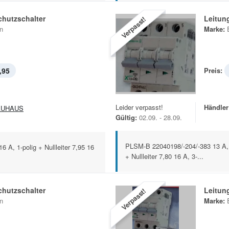
chutzschalter
Leitun
Verpasst!
n
Marke:
,95
Preis:
Leider verpasst!
Händler
AUHAUS
Gültig:
02.09. - 28.09.
PLSM-B 22040198/-204/-383 13 A, 1-
6 A, 1-polig + Nullleiter 7,95 16
+ Nullleiter 7,80 16 A, 3-...
chutzschalter
Leitun
Verpasst!
n
Marke: