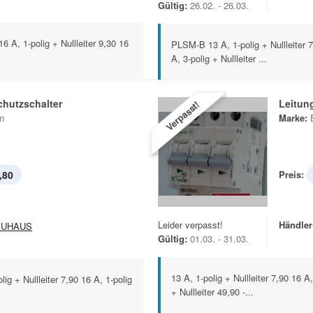
Gültig:
26.02. - 26.03.
6 A, 1-polig + Nullleiter 9,30 16
PLSM-B 13 A, 1-polig + Nullleiter 7,
A, 3-polig + Nullleiter ...
chutzschalter
Leitun
Verpasst!
n
Marke:
,80
Preis:
Leider verpasst!
Händler
AUHAUS
Gültig:
01.03. - 31.03.
13 A, 1-polig + Nullleiter 7,90 16 A,
g + Nullleiter 7,90 16 A, 1-polig
+ Nullleiter 49,90 -...