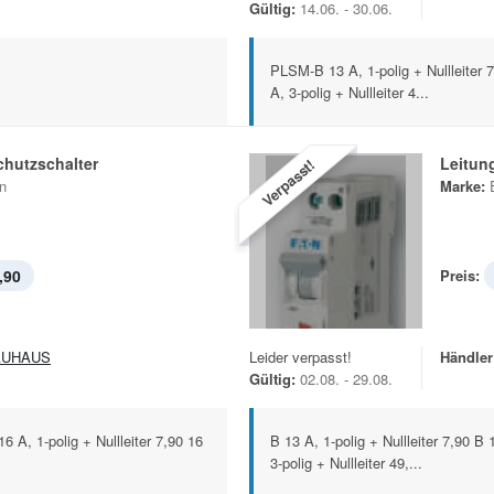
Gültig:
14.06. - 30.06.
PLSM-B 13 A, 1-polig + Nullleiter 7,
A, 3-polig + Nullleiter 4...
chutzschalter
Leitun
Verpasst!
n
Marke:
,90
Preis:
AUHAUS
Leider verpasst!
Händler
Gültig:
02.08. - 29.08.
6 A, 1-polig + Nullleiter 7,90 16
B 13 A, 1-polig + Nullleiter 7,90 B 
3-polig + Nullleiter 49,...