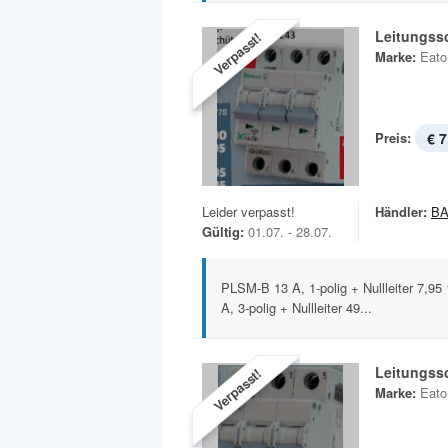
Leitungss
Verpasst!
Marke:
Eato
Preis:
€ 7
Leider verpasst!
Händler:
B
Gültig:
01.07. - 28.07.
PLSM-B 13 A, 1-polig + Nullleiter 7,95 1
A, 3-polig + Nullleiter 49...
Leitungss
Verpasst!
Marke:
Eato