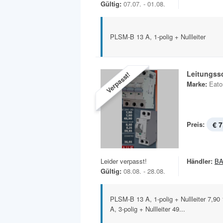
Gültig:
07.07. - 01.08.
PLSM-B 13 A, 1-polig + Nullleiter
Leitungss
Verpasst!
Marke:
Eato
Preis:
€ 7
Leider verpasst!
Händler:
B
Gültig:
08.08. - 28.08.
PLSM-B 13 A, 1-polig + Nullleiter 7,90 1
A, 3-polig + Nullleiter 49...