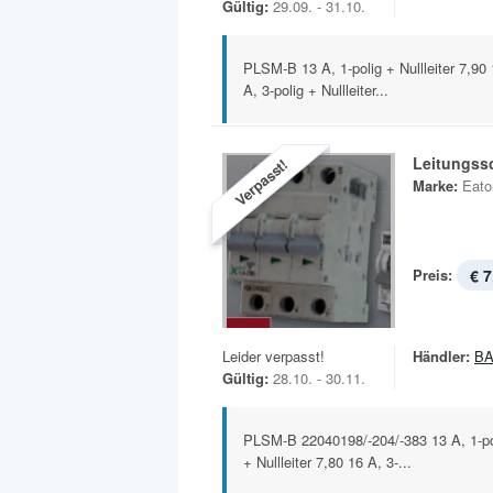
Gültig:
29.09. - 31.10.
PLSM-B 13 A, 1-polig + Nullleiter 7,90 1
A, 3-polig + Nullleiter...
Leitungss
Verpasst!
Marke:
Eato
Preis:
€ 7
Leider verpasst!
Händler:
B
Gültig:
28.10. - 30.11.
PLSM-B 22040198/-204/-383 13 A, 1-poli
+ Nullleiter 7,80 16 A, 3-...