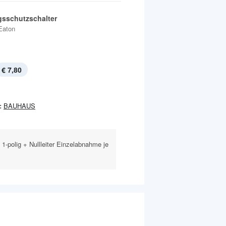
gsschutzschalter
Eaton
€ 7,80
:
BAUHAUS
, 1-polig + Nullleiter Einzelabnahme je