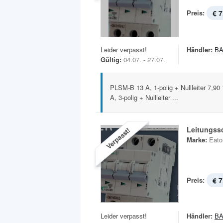
Preis:
€ 7
Leider verpasst!
Händler:
B
Gültig:
04.07. - 27.07.
PLSM-B 13 A, 1-polig + Nullleiter 7,90 1
A, 3-polig + Nullleiter ...
Leitungss
Verpasst!
Marke:
Eato
Preis:
€ 7
Leider verpasst!
Händler:
B