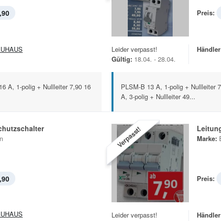
,90
Preis:
AUHAUS
Leider verpasst!
Händler
Gültig:
18.04. - 28.04.
6 A, 1-polig + Nullleiter 7,90 16
PLSM-B 13 A, 1-polig + Nullleiter 7,
A, 3-polig + Nullleiter 49...
chutzschalter
Leitun
Verpasst!
n
Marke:
,90
Preis:
AUHAUS
Leider verpasst!
Händler