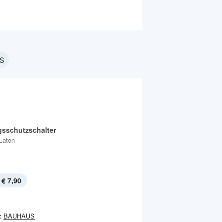
US
gsschutzschalter
Eaton
€ 7,90
:
BAUHAUS