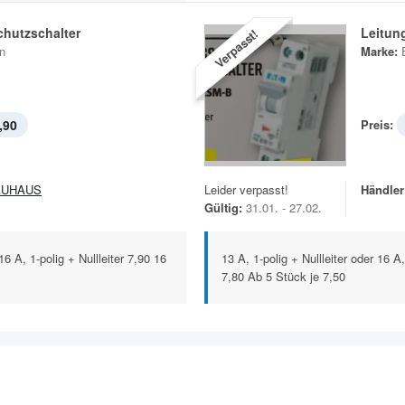
chutzschalter
Leitun
Verpasst!
n
Marke:
,90
Preis:
AUHAUS
Leider verpasst!
Händler
Gültig:
31.01. - 27.02.
6 A, 1-polig + Nullleiter 7,90 16
13 A, 1-polig + Nullleiter oder 16 A
7,80 Ab 5 Stück je 7,50