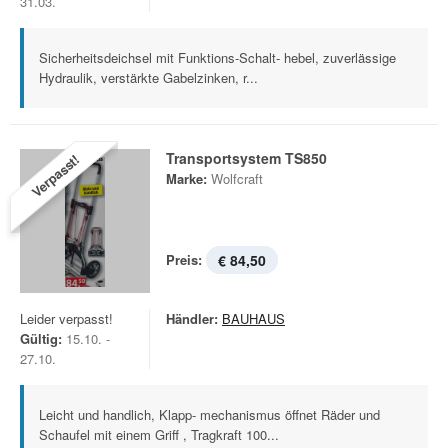
31.03.
Sicherheitsdeichsel mit Funktions-Schalt- hebel, zuverlässige
Hydraulik, verstärkte Gabelzinken, r...
Transportsystem TS850
Verpasst!
Marke:
Wolfcraft
Preis:
€ 84,50
Leider verpasst!
Händler:
BAUHAUS
Gültig:
15.10. -
27.10.
Leicht und handlich, Klapp- mechanismus öffnet Räder und
Schaufel mit einem Griff , Tragkraft 100...