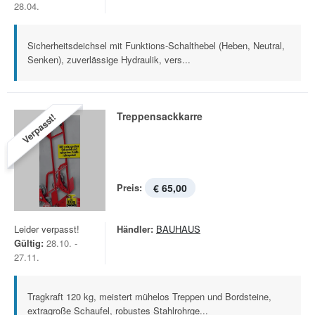
28.04.
Sicherheitsdeichsel mit Funktions-Schalthebel (Heben, Neutral,
Senken), zuverlässige Hydraulik, vers...
Treppensackkarre
Verpasst!
Preis:
€ 65,00
Leider verpasst!
Händler:
BAUHAUS
Gültig:
28.10. -
27.11.
Tragkraft 120 kg, meistert mühelos Treppen und Bordsteine,
extragroße Schaufel, robustes Stahlrohrge...