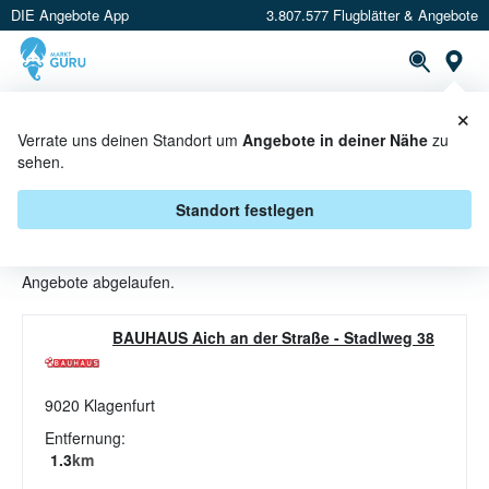
DIE Angebote App
3.807.577 Flugblätter & Angebote
St
×
PROSPEKTE
ANGEBOTE
CASHBACK
Verrate uns deinen Standort um
Angebote in deiner Nähe
zu
sehen.
SCHUBKARREN ANGEBOTE &
AKTIONEN BEI BAUHAUS
Standort festlegen
Beim Händler
BAUHAUS
sind aktuell alle Schubkarren-
Angebote abgelaufen.
BAUHAUS Aich an der Straße
-
Stadlweg 38
9020
Klagenfurt
Entfernung:
1.3
km