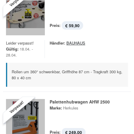
Verpasst!
Preis:
€ 59,90
Leider verpasst!
Händler:
BAUHAUS
Gültig:
18.04. -
28.04.
Rollen um 360° schwenkbar, Griffhöhe 87 cm - Tragkraft 300 kg,
80 x 40 cm
Palettenhubwagen AHW 2500
Verpasst!
Marke:
Herkules
Preis:
€ 249,00