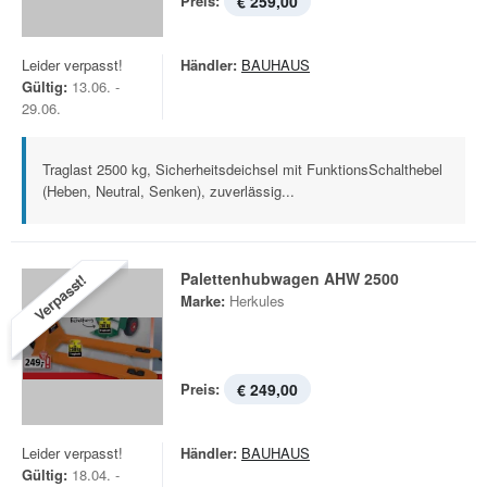
Preis:
€ 259,00
Leider verpasst!
Händler:
BAUHAUS
Gültig:
13.06. -
29.06.
Traglast 2500 kg, Sicherheitsdeichsel mit FunktionsSchalthebel
(Heben, Neutral, Senken), zuverlässig...
Palettenhubwagen AHW 2500
Verpasst!
Marke:
Herkules
Preis:
€ 249,00
Leider verpasst!
Händler:
BAUHAUS
Gültig:
18.04. -