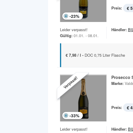
Preis:
€ 5
-
23
%
Leider verpasst!
Händler:
BI
Gültig:
01.01. - 08.01.
€ 7,98 / l -
DOC 0,75 Liter Flasche
Prosecco 
Verpasst!
Marke:
Vald
Preis:
€ 4
-
33
%
Leider verpasst!
Händler:
BI