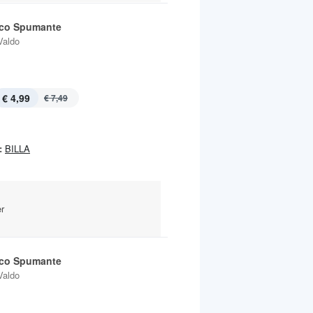
co Spumante
Valdo
€ 4,99
€ 7,49
:
BILLA
r
co Spumante
Valdo