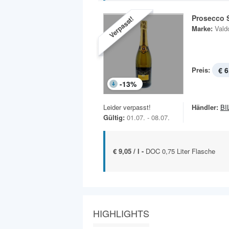
Prosecco 
Verpasst!
Marke:
Vald
Preis:
€ 6
-
13
%
Leider verpasst!
Händler:
BI
Gültig:
01.07. - 08.07.
€ 9,05 / l -
DOC 0,75 Liter Flasche
HIGHLIGHTS