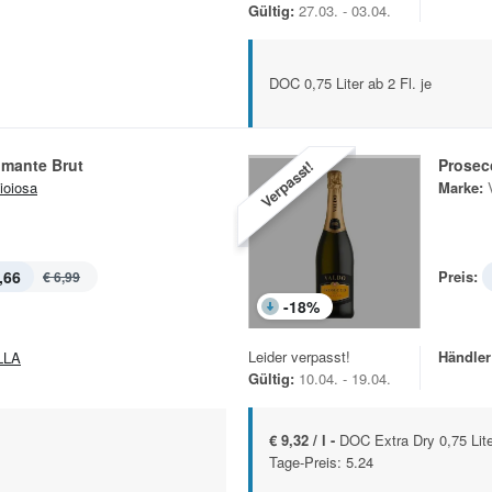
Gültig:
27.03. - 03.04.
DOC 0,75 Liter ab 2 Fl. je
mante Brut
Prosec
Verpasst!
ioiosa
Marke:
,66
Preis:
€ 6,99
-
18
%
Leider verpasst!
Händler
LLA
Gültig:
10.04. - 19.04.
€ 9,32 / l -
DOC Extra Dry 0,75 Liter
Tage-Preis: 5.24