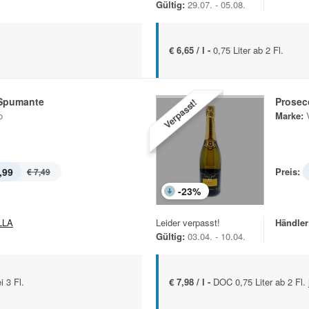
Gültig:
29.07. - 05.08.
€ 6,65 / l -
0,75 Liter ab 2 Fl.
Spumante
Prosec
Verpasst!
o
Marke:
,99
Preis:
€ 7,49
-
23
%
LLA
Leider verpasst!
Händler
Gültig:
03.04. - 10.04.
i 3 Fl.
€ 7,98 / l -
DOC 0,75 Liter ab 2 Fl. 