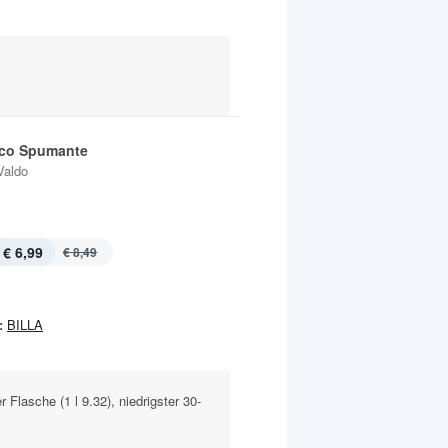
co Spumante
Valdo
€ 6,99
€ 8,49
:
BILLA
 Flasche (1 l 9.32), niedrigster 30-