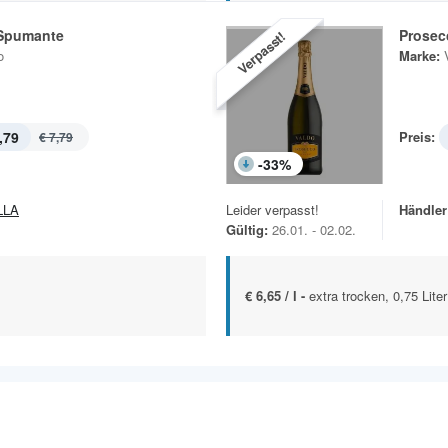
Spumante
Prosec
Verpasst!
o
Marke:
,79
Preis:
€ 7,79
-
33
%
LLA
Leider verpasst!
Händler
Gültig:
26.01. - 02.02.
€ 6,65 / l -
extra trocken, 0,75 Liter