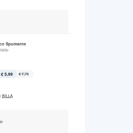
co Spumante
Valdo
€ 5,99
€ 7,79
:
BILLA
je