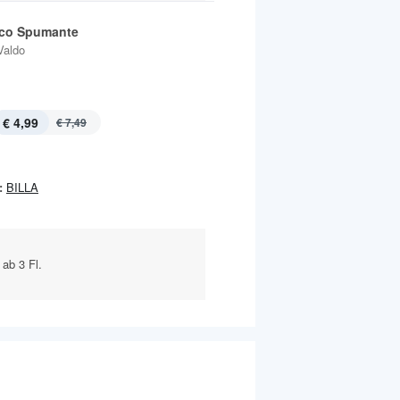
co Spumante
Valdo
€ 4,99
€ 7,49
:
BILLA
 ab 3 Fl.