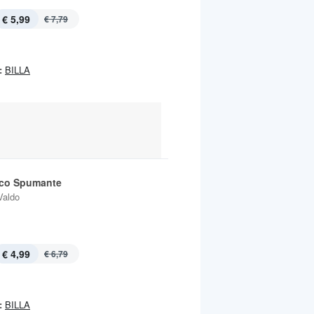
€ 5,99
€ 7,79
:
BILLA
co Spumante
Valdo
€ 4,99
€ 6,79
:
BILLA