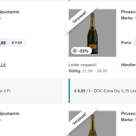
Spumante
Prosec
Verpasst!
o
Marke:
,99
Preis:
€ 7,49
-
33
%
LLA
Leider verpasst!
Händler
Gültig:
21.09. - 28.09.
i 3 Fl.
€ 6,65 / l -
DOC Extra Dry 0,75 Lite
Spumante
Prosec
Verpasst!
o
Marke: