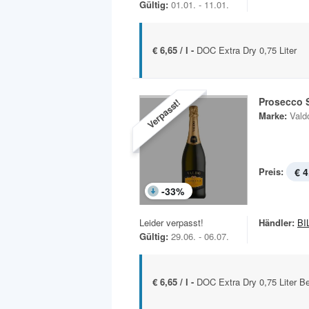
Gültig:
01.01. - 11.01.
€ 6,65 / l -
DOC Extra Dry 0,75 Liter
Prosecco 
Verpasst!
Marke:
Vald
Preis:
€ 4
-
33
%
Leider verpasst!
Händler:
BI
Gültig:
29.06. - 06.07.
€ 6,65 / l -
DOC Extra Dry 0,75 Liter Be