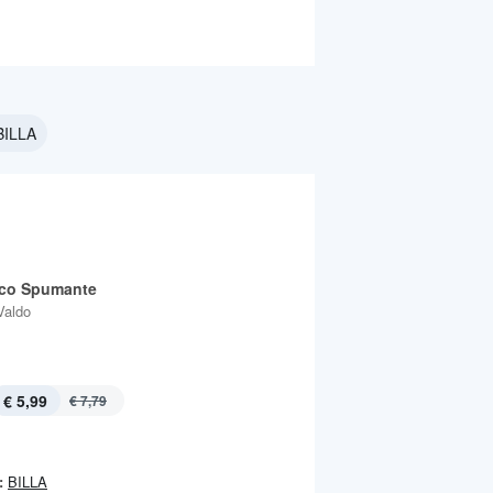
BILLA
co Spumante
Valdo
€ 5,99
€ 7,79
:
BILLA