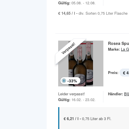
Gültig:
05.08. - 12.08.
€ 14,65 / l -
div. Sorten 0,75 Liter Flasche
Rosea Spu
Verpasst!
Marke:
La G
Preis:
€ 4
-
33
%
Leider verpasst!
Händler:
BI
Gültig:
16.02. - 23.02.
€ 6,21 / l -
0,75 Liter ab 3 Fl.