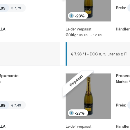
,99
Preis:
€ 7,79
-
23
%
LLA
Leider verpasst!
Händler
Gültig:
05.09. - 12.09.
€ 7,98 / l -
DOC 0,75 Liter ab 2 Fl.
Spumante
Prosec
Verpasst!
o
Marke:
,99
Preis:
€ 7,49
-
27
%
LLA
Leider verpasst!
Händler