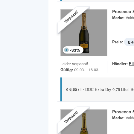
Prosecco 
Verpasst!
Marke:
Vald
Preis:
€ 4
-
33
%
Leider verpasst!
Händler:
BI
Gültig:
09.03. - 16.03.
€ 6,65 / l -
DOC Extra Dry 0,75 Liter. Be
Prosecco 
Verpasst!
Marke:
Vald