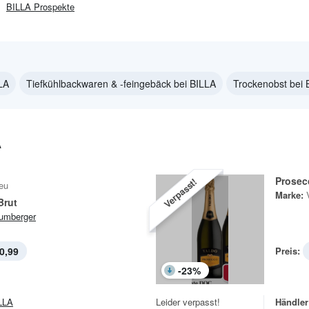
BILLA
Prospekte
LA
Tiefkühlbackwaren & -feingebäck bei BILLA
Trockenobst bei 
A
Prosec
Verpasst!
eu
Marke:
Brut
umberger
0,99
Preis:
-
23
%
LLA
Leider verpasst!
Händler