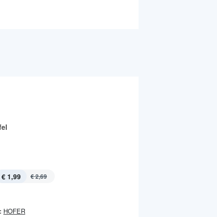
fel
€ 1,99
€ 2,69
:
HOFER