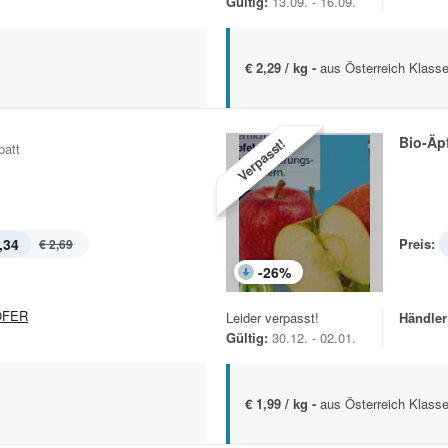
Gültig:
13.09. - 16.09.
€ 2,29 / kg -
aus Österreich Klasse
Bio-Äp
Verpasst!
batt
,34
Preis:
€ 2,69
-
26
%
OFER
Leider verpasst!
Händler
Gültig:
30.12. - 02.01.
€ 1,99 / kg -
aus Österreich Klasse