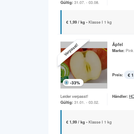
Gültig:
31.07. - 03.08.
€ 1,99 / kg -
Klasse I 1 kg
Äpfel
Verpasst!
Marke:
Pink
Preis:
€ 1
-
33
%
Leider verpasst!
Händler:
H
Gültig:
31.01. - 03.02.
€ 1,99 / kg -
Klasse I 1 kg