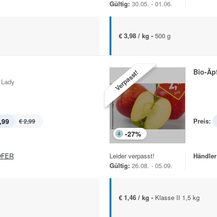
Gültig:
30.05. - 01.06.
€ 3,98 / kg -
500 g
Bio-Äp
Verpasst!
 Lady
,99
Preis:
€ 2,99
-
27
%
OFER
Leider verpasst!
Händler
Gültig:
26.08. - 05.09.
€ 1,46 / kg -
Klasse II 1,5 kg