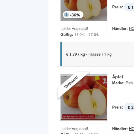
Preis:
€ 1
-
36
%
Leider verpasst!
Händler:
H
Gültig:
14.04. - 17.04.
€ 1,79 / kg -
Klasse I 1 kg
Äpfel
Verpasst!
Marke:
Pink
Preis:
€ 2
Leider verpasst!
Händler:
H