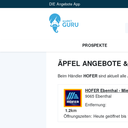
DIE Angebote App
PROSPEKTE
ÄPFEL ANGEBOTE &
Beim Händler
HOFER
sind aktuell all
HOFER Ebenthal
-
Mie
9065
Ebenthal
Entfernung:
1.2
km
Öffnungszeiten:
Heute geöffnet bis