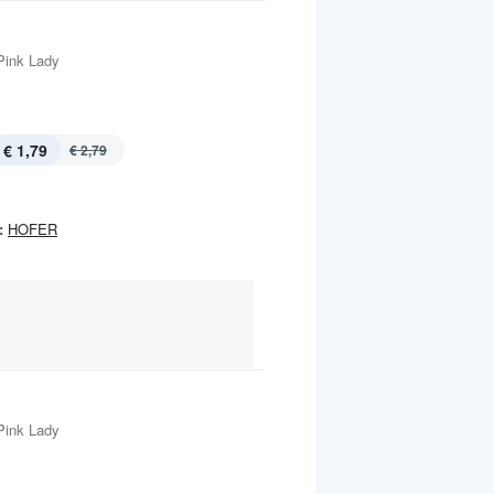
Pink Lady
€ 1,79
€ 2,79
:
HOFER
Pink Lady