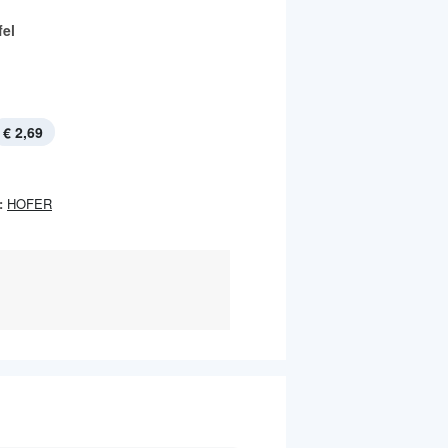
fel
€ 2,69
:
HOFER