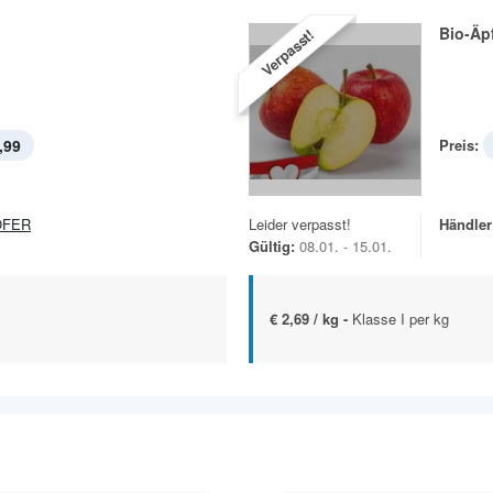
Bio-Äp
Verpasst!
,99
Preis:
OFER
Leider verpasst!
Händler
Gültig:
08.01. - 15.01.
€ 2,69 / kg -
Klasse I per kg