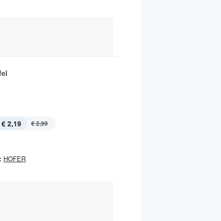
fel
€ 2,19
€ 2,99
:
HOFER