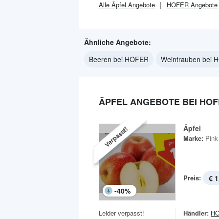
Alle
Äpfel
Angebote
HOFER
Angebote
Ähnliche Angebote:
Beeren bei HOFER
Weintrauben bei
ÄPFEL ANGEBOTE BEI HO
Äpfel
Verpasst!
Marke:
Pink
Preis:
€ 1
-
40
%
Leider verpasst!
Händler:
H