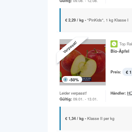
Gültig:
09.08. - 12.08.
€ 2,29 / kg -
"PinKids", 1 kg Klasse I
Verpasst!
Top Ra
Bio-Äpfel
Preis:
€ 1
-
50
%
Leider verpasst!
Händler:
H
Gültig:
09.01. - 13.01.
€ 1,34 / kg -
Klasse II per kg