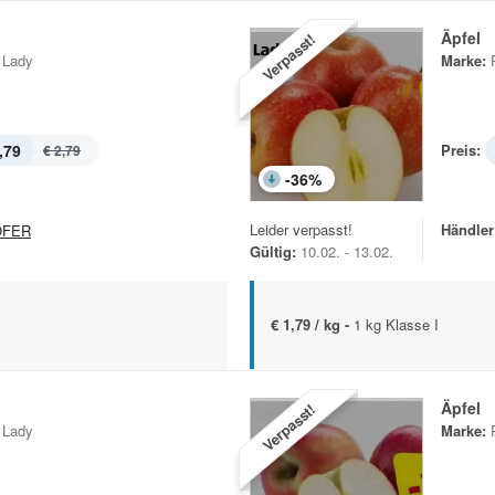
Äpfel
Verpasst!
 Lady
Marke:
,79
Preis:
€ 2,79
-
36
%
Leider verpasst!
Händler
OFER
Gültig:
10.02. - 13.02.
€ 1,79 / kg -
1 kg Klasse I
Äpfel
Verpasst!
 Lady
Marke: