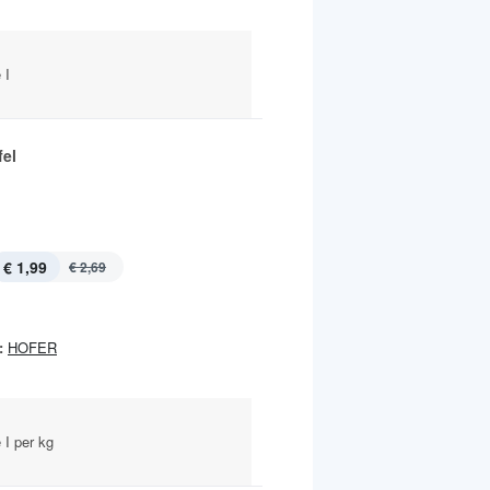
 I
fel
€ 1,99
€ 2,69
:
HOFER
 I per kg