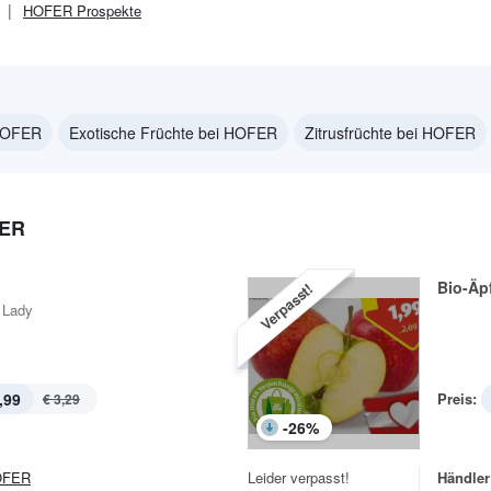
HOFER
Prospekte
 HOFER
Exotische Früchte bei HOFER
Zitrusfrüchte bei HOFER
FER
Bio-Äp
Verpasst!
 Lady
,99
Preis:
€ 3,29
-
26
%
OFER
Leider verpasst!
Händler