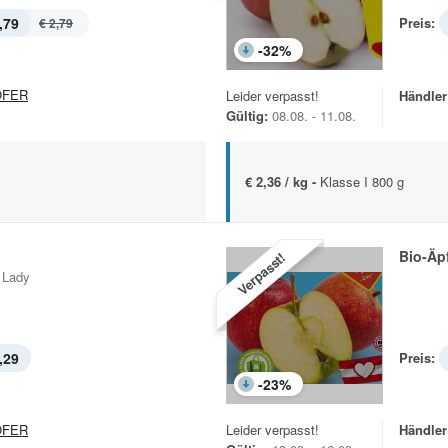
,79
Preis:
€ 2,79
-
32
%
OFER
Leider verpasst!
Händler
Gültig:
08.08. - 11.08.
€ 2,36 / kg -
Klasse I 800 g
Bio-Äp
Verpasst!
 Lady
,29
Preis:
-
23
%
OFER
Leider verpasst!
Händler