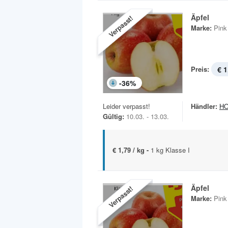
Äpfel
Verpasst!
Marke:
Pink
Preis:
€ 1
-
36
%
Leider verpasst!
Händler:
H
Gültig:
10.03. - 13.03.
€ 1,79 / kg -
1 kg Klasse I
Äpfel
Verpasst!
Marke:
Pink