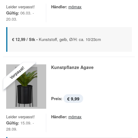
Leider verpasst!
Händler:
mömax
Gültig:
06.03. -
20.03.
€ 12,99 / Stk -
Kunststoff, gelb, Ø/H: ca. 10/23cm
Kunstpflanze Agave
Verpasst!
Preis:
€ 9,99
Leider verpasst!
Händler:
mömax
Gültig:
15.09. -
28.09.