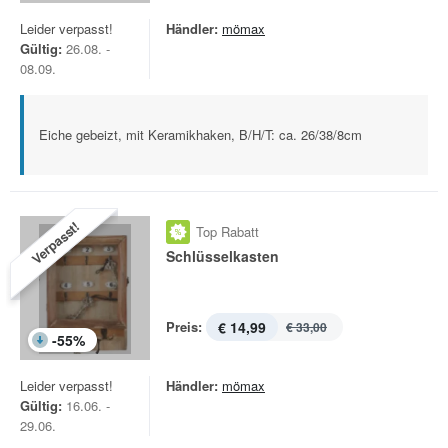
Leider verpasst!
Händler:
mömax
Gültig:
26.08. -
08.09.
Eiche gebeizt, mit Keramikhaken, B/H/T: ca. 26/38/8cm
Verpasst!
Top Rabatt
Schlüsselkasten
Preis:
€ 14,99
€ 33,00
-
55
%
Leider verpasst!
Händler:
mömax
Gültig:
16.06. -
29.06.