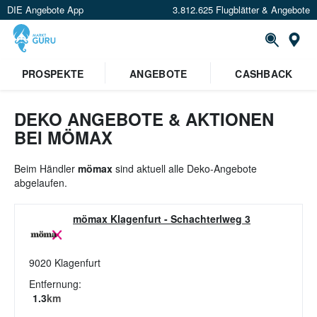
DIE Angebote App
3.812.625 Flugblätter & Angebote
St
PROSPEKTE
ANGEBOTE
CASHBACK
DEKO ANGEBOTE & AKTIONEN
BEI MÖMAX
Beim Händler
mömax
sind aktuell alle Deko-Angebote
abgelaufen.
mömax Klagenfurt
-
Schachterlweg 3
9020
Klagenfurt
Entfernung:
1.3
km