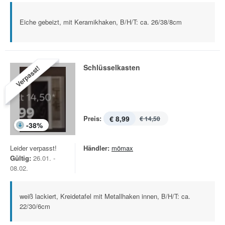
Eiche gebeizt, mit Keramikhaken, B/H/T: ca. 26/38/8cm
Schlüsselkasten
Verpasst!
Preis:
€ 8,99
€ 14,50
-
38
%
Leider verpasst!
Händler:
mömax
Gültig:
26.01. -
08.02.
weiß lackiert, Kreidetafel mit Metallhaken innen, B/H/T: ca.
22/30/6cm