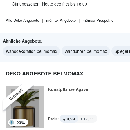
Öffnungszeiten:
Heute geöffnet bis 18:00
Alle
Deko
Angebote
mömax
Angebote
mömax
Prospekte
Ähnliche Angebote:
Wanddekoration bei mömax
Wanduhren bei mömax
Spiegel
DEKO ANGEBOTE BEI MÖMAX
Kunstpflanze Agave
Verpasst!
Preis:
€ 9,99
€ 12,99
-
23
%