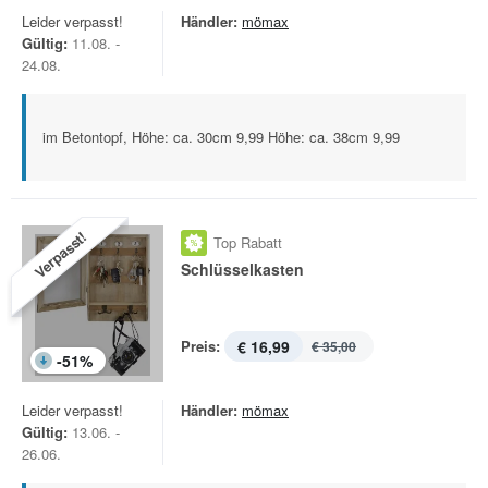
Leider verpasst!
Händler:
mömax
Gültig:
11.08. -
24.08.
im Betontopf, Höhe: ca. 30cm 9,99 Höhe: ca. 38cm 9,99
Verpasst!
Top Rabatt
Schlüsselkasten
Preis:
€ 16,99
€ 35,00
-
51
%
Leider verpasst!
Händler:
mömax
Gültig:
13.06. -
26.06.