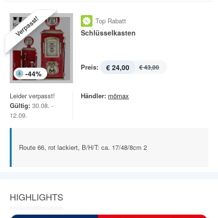
Verpasst!
Top Rabatt
Schlüsselkasten
Preis:
€ 24,00
€ 43,00
-
44
%
Leider verpasst!
Händler:
mömax
Gültig:
30.08. -
12.09.
Route 66, rot lackiert, B/H/T: ca. 17/48/8cm 2
HIGHLIGHTS