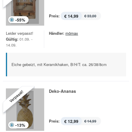
Preis:
€ 14,99
€ 33,00
-
55
%
Leider verpasst!
Händler:
mömax
Gültig:
01.09. -
14.09.
Eiche gebeizt, mit Keramikhaken, B/H/T: ca. 26/38/8cm
Deko-Ananas
Verpasst!
Preis:
€ 12,99
€ 14,99
-
13
%