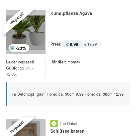
Kunstpflanze Agave
Verpasst!
Preis:
€ 9,99
€ 12,99
-
23
%
Leider verpasst!
Händler:
mömax
Gültig:
29.04. -
12.05.
im Betontopf, grün, Höhe: ca. 30cm 9,99 Höhe: ca. 38cm 12,99
Verpasst!
Top Rabatt
Schlüsselkasten