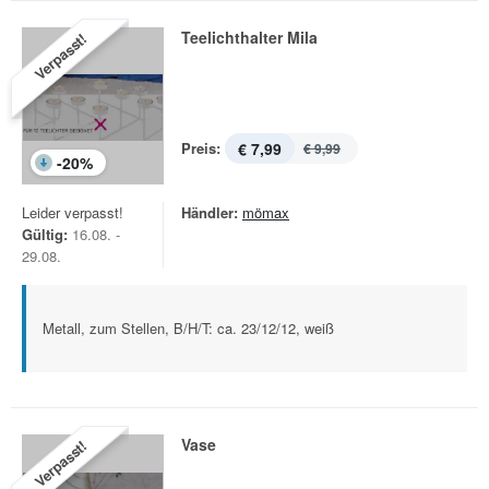
Teelichthalter Mila
Verpasst!
Preis:
€ 7,99
€ 9,99
-
20
%
Leider verpasst!
Händler:
mömax
Gültig:
16.08. -
29.08.
Metall, zum Stellen, B/H/T: ca. 23/12/12, weiß
Vase
Verpasst!