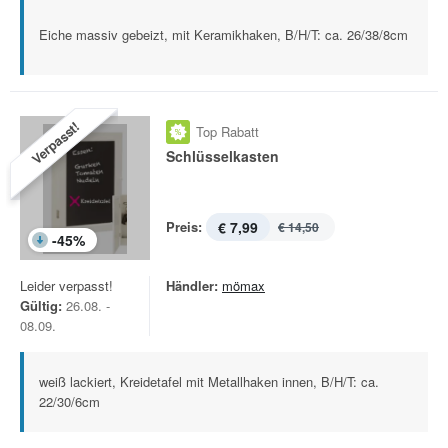
Eiche massiv gebeizt, mit Keramikhaken, B/H/T: ca. 26/38/8cm
Verpasst!
Top Rabatt
Schlüsselkasten
Preis:
€ 7,99
€ 14,50
-
45
%
Leider verpasst!
Händler:
mömax
Gültig:
26.08. -
08.09.
weiß lackiert, Kreidetafel mit Metallhaken innen, B/H/T: ca.
22/30/6cm