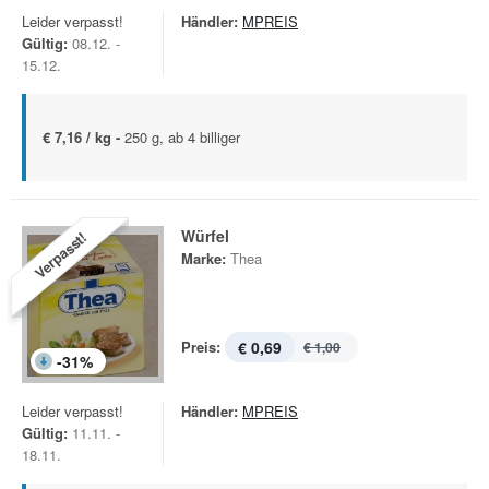
Leider verpasst!
Händler:
MPREIS
Gültig:
08.12. -
15.12.
€ 7,16 / kg -
250 g, ab 4 billiger
Würfel
Verpasst!
Marke:
Thea
Preis:
€ 0,69
€ 1,00
-
31
%
Leider verpasst!
Händler:
MPREIS
Gültig:
11.11. -
18.11.