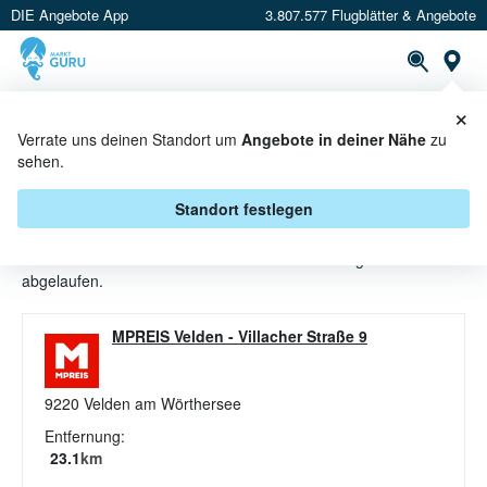
DIE Angebote App
3.807.577 Flugblätter & Angebote
St
×
PROSPEKTE
ANGEBOTE
CASHBACK
Verrate uns deinen Standort um
Angebote in deiner Nähe
zu
sehen.
BUTTER ANGEBOTE & AKTIONEN
BEI MPREIS
Standort festlegen
Beim Händler
MPREIS
sind aktuell alle Butter-Angebote
abgelaufen.
MPREIS Velden
-
Villacher Straße 9
9220
Velden am Wörthersee
Entfernung:
23.1
km