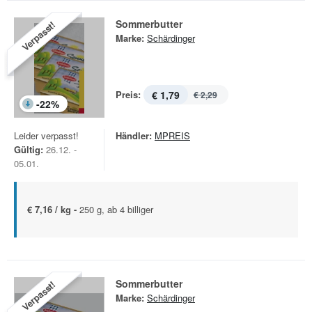
Sommerbutter
Verpasst!
Marke:
Schärdinger
Preis:
€ 1,79
€ 2,29
-
22
%
Leider verpasst!
Händler:
MPREIS
Gültig:
26.12. -
05.01.
€ 7,16 / kg -
250 g, ab 4 billiger
Sommerbutter
Verpasst!
Marke:
Schärdinger