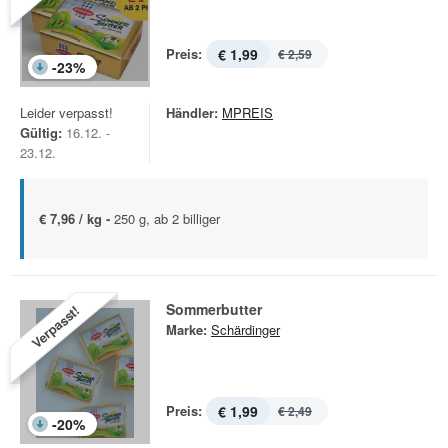
Preis:
€ 1,99
€ 2,59
-
23
%
Leider verpasst!
Händler:
MPREIS
Gültig:
16.12. -
23.12.
€ 7,96 / kg -
250 g, ab 2 billiger
Sommerbutter
Verpasst!
Marke:
Schärdinger
Preis:
€ 1,99
€ 2,49
-
20
%