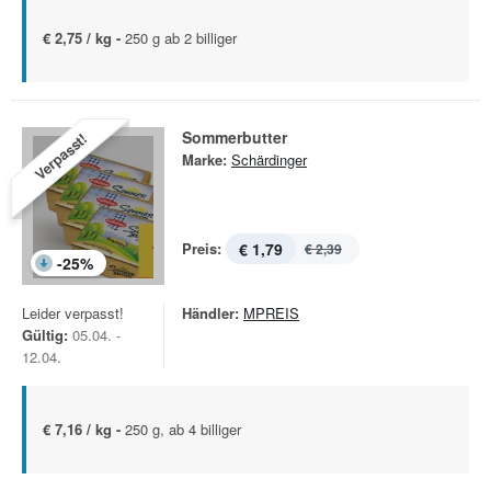
€ 2,75 / kg -
250 g ab 2 billiger
Sommerbutter
Verpasst!
Marke:
Schärdinger
Preis:
€ 1,79
€ 2,39
-
25
%
Leider verpasst!
Händler:
MPREIS
Gültig:
05.04. -
12.04.
€ 7,16 / kg -
250 g, ab 4 billiger