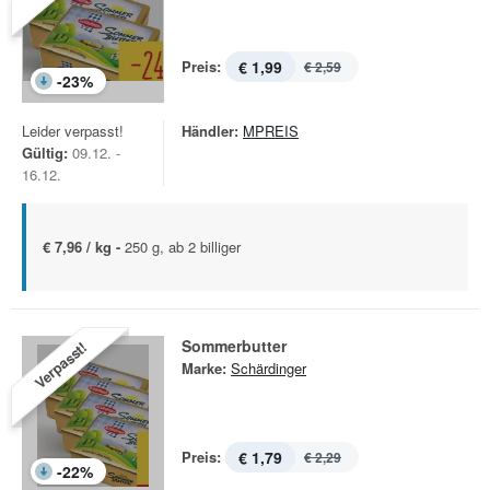
Preis:
€ 1,99
€ 2,59
-
23
%
Leider verpasst!
Händler:
MPREIS
Gültig:
09.12. -
16.12.
€ 7,96 / kg -
250 g, ab 2 billiger
Sommerbutter
Verpasst!
Marke:
Schärdinger
Preis:
€ 1,79
€ 2,29
-
22
%