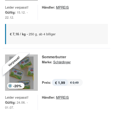
Leider verpasst!
Händler:
MPREIS
Gültig:
15.12. -
22.12.
€ 7,16 / kg -
250 g, ab 4 billiger
Sommerbutter
Verpasst!
Marke:
Schärdinger
Preis:
€ 1,99
€ 2,49
-
20
%
Leider verpasst!
Händler:
MPREIS
Gültig:
24.06. -
01.07.