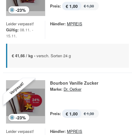
Preis:
€ 1,00
€ 1,30
-
23
%
Leider verpasst!
Händler:
MPREIS
Gültig:
08.11. -
15.11.
€ 41,66 / kg -
versch. Sorten 24 g
Bourbon Vanille Zucker
Verpasst!
Marke:
Dr. Oetker
Preis:
€ 1,00
€ 1,30
-
23
%
Leider verpasst!
Händler:
MPREIS