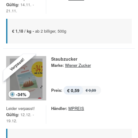
Gültig:
14.11. -
21.11.
€ 1,18 / kg -
ab 2 billiger, 500g
Staubzucker
Verpasst!
Marke:
Wiener Zucker
Preis:
€ 0,59
€ 0,89
-
34
%
Leider verpasst!
Händler:
MPREIS
Gültig:
12.12. -
19.12.