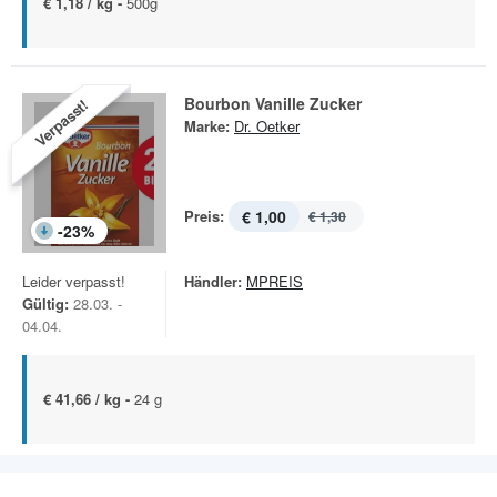
€ 1,18 / kg -
500g
Bourbon Vanille Zucker
Verpasst!
Marke:
Dr. Oetker
Preis:
€ 1,00
€ 1,30
-
23
%
Leider verpasst!
Händler:
MPREIS
Gültig:
28.03. -
04.04.
€ 41,66 / kg -
24 g