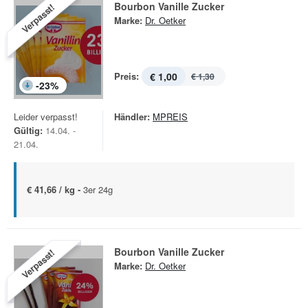
Bourbon Vanille Zucker
Verpasst!
Marke:
Dr. Oetker
Preis:
€ 1,00
€ 1,30
-
23
%
Leider verpasst!
Händler:
MPREIS
Gültig:
14.04. -
21.04.
€ 41,66 / kg -
3er 24g
Bourbon Vanille Zucker
Verpasst!
Marke:
Dr. Oetker