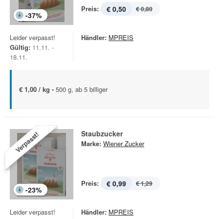
Preis:
€ 0,50
€ 0,80
-
37
%
Leider verpasst!
Händler:
MPREIS
Gültig:
11.11. -
18.11.
€ 1,00 / kg -
500 g, ab 5 billiger
Staubzucker
Verpasst!
Marke:
Wiener Zucker
Preis:
€ 0,99
€ 1,29
-
23
%
Leider verpasst!
Händler:
MPREIS