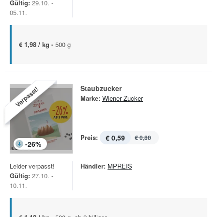
Gültig:
29.10. -
05.11.
€ 1,98 / kg -
500 g
Staubzucker
Verpasst!
Marke:
Wiener Zucker
Preis:
€ 0,59
€ 0,80
-
26
%
Leider verpasst!
Händler:
MPREIS
Gültig:
27.10. -
10.11.