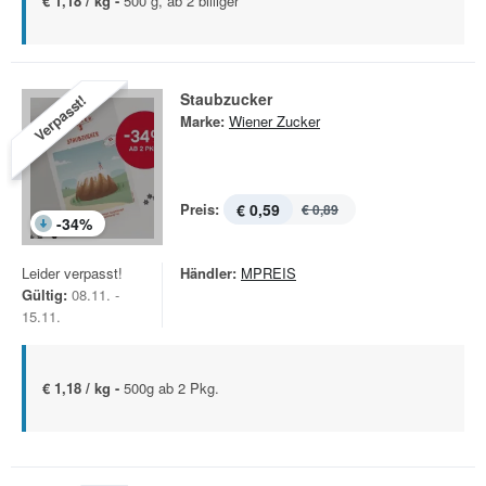
€ 1,18 / kg -
500 g, ab 2 billiger
Staubzucker
Verpasst!
Marke:
Wiener Zucker
Preis:
€ 0,59
€ 0,89
-
34
%
Leider verpasst!
Händler:
MPREIS
Gültig:
08.11. -
15.11.
€ 1,18 / kg -
500g ab 2 Pkg.