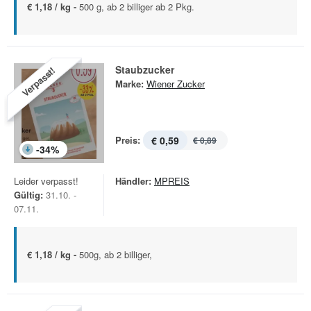
€ 1,18 / kg -
500 g, ab 2 billiger ab 2 Pkg.
Staubzucker
Verpasst!
Marke:
Wiener Zucker
Preis:
€ 0,59
€ 0,89
-
34
%
Leider verpasst!
Händler:
MPREIS
Gültig:
31.10. -
07.11.
€ 1,18 / kg -
500g, ab 2 billiger,