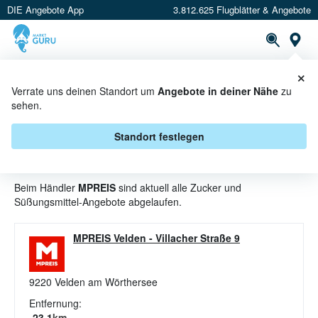
DIE Angebote App
3.812.625 Flugblätter & Angebote
St
×
PROSPEKTE
ANGEBOTE
CASHBACK
Verrate uns deinen Standort um
Angebote in deiner Nähe
zu
sehen.
ZUCKER UND SÜSSUNGSMITTEL A
NGEBOTE & AKTIONEN BEI M
Standort festlegen
PREIS
Beim Händler
MPREIS
sind aktuell alle Zucker und
Süßungsmittel-Angebote abgelaufen.
MPREIS Velden
-
Villacher Straße 9
9220
Velden am Wörthersee
Entfernung:
23.1
km