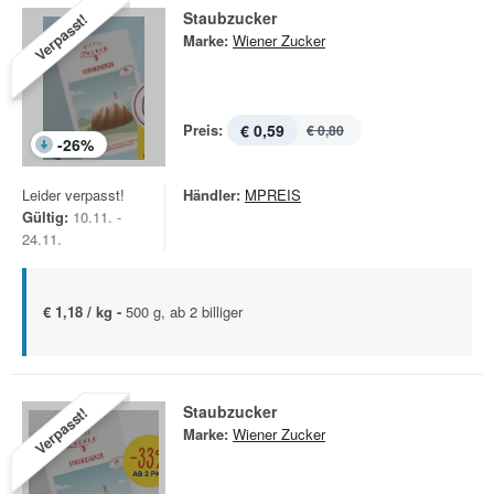
Staubzucker
Verpasst!
Marke:
Wiener Zucker
Preis:
€ 0,59
€ 0,80
-
26
%
Leider verpasst!
Händler:
MPREIS
Gültig:
10.11. -
24.11.
€ 1,18 / kg -
500 g, ab 2 billiger
Staubzucker
Verpasst!
Marke:
Wiener Zucker