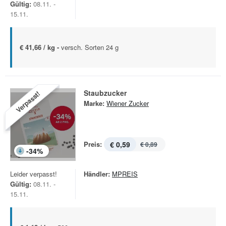
Gültig:
08.11. -
15.11.
€ 41,66 / kg -
versch. Sorten 24 g
Staubzucker
Verpasst!
Marke:
Wiener Zucker
Preis:
€ 0,59
€ 0,89
-
34
%
Leider verpasst!
Händler:
MPREIS
Gültig:
08.11. -
15.11.