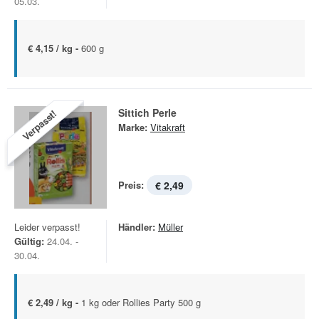
05.03.
€ 4,15 / kg -
600 g
Sittich Perle
Verpasst!
Marke:
Vitakraft
Preis:
€ 2,49
Leider verpasst!
Händler:
Müller
Gültig:
24.04. -
30.04.
€ 2,49 / kg -
1 kg oder Rollies Party 500 g