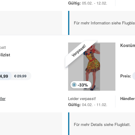
Gültig:
05.02. - 12.02.
Für mehr Information siehe Flugblat
Kostü
Verpasst!
batt
izist
4,99
Preis:
€ 29,99
-
33
%
ller
Leider verpasst!
Händler
Gültig:
04.02. - 11.02.
Für mehr Details siehe Flugblatt.