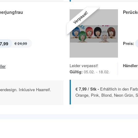
erjungfrau
Perück
Verpasst!
7,99
Preis:
€ 24,99
Leider verpasst!
Händler
ller
Gültig:
05.02. - 18.02.
€ 7,99 / Stk -
Erhältlich in den Fa
ndesign. Inklusive Haarreif.
Orange, Pink, Blond, Neon Grün, Si