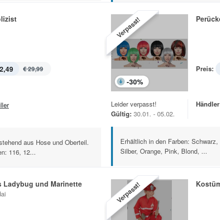
izist
Perück
Verpasst!
2,49
Preis:
€ 29,99
-
30
%
Leider verpasst!
Händler
ller
Gültig:
30.01. - 05.02.
Erhältlich in den Farben: Schwarz,
stehend aus Hose und Oberteil.
Silber, Orange, Pink, Blond, ...
n: 116, 12...
s Ladybug und Marinette
Kostü
Verpasst!
ai