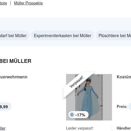
bote
Müller
Prospekte
arf bei Müller
Experimentierkasten bei Müller
Plüschtiere bei M
BEI MÜLLER
euerwehrmann
Kostüm
Verpasst!
9,99
Preis:
-
17
%
ller
Leider verpasst!
Händler