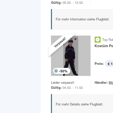
Gültig:
05.02. - 12.02.
Für mehr Information siehe Flugblatt.
Verpasst!
Top Ra
Kostüm Pol
Preis:
€ 1
-
50
%
Leider verpasst!
Händler:
Mü
Gültig:
04.02. - 11.02.
Für mehr Details siehe Flugblatt.