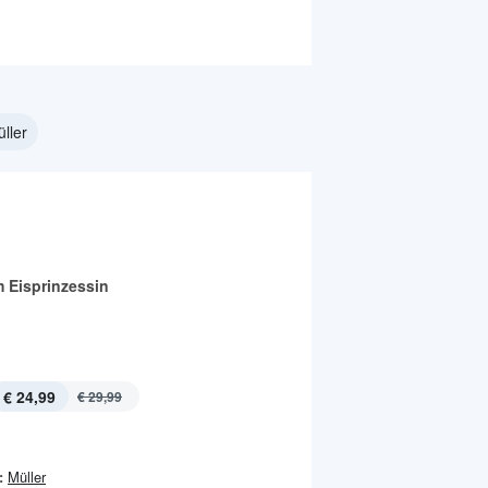
üller
 Eisprinzessin
€ 24,99
€ 29,99
:
Müller