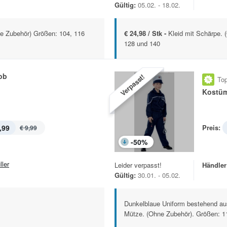
Gültig:
05.02. - 18.02.
ne Zubehör) Größen: 104, 116
€ 24,98 / Stk -
Kleid mit Schärpe. 
128 und 140
ob
Verpasst!
Top
Kostüm
,99
Preis:
€ 9,99
-
50
%
ller
Leider verpasst!
Händler
Gültig:
30.01. - 05.02.
Dunkelblaue Uniform bestehend aus
Mütze. (Ohne Zubehör). Größen: 11