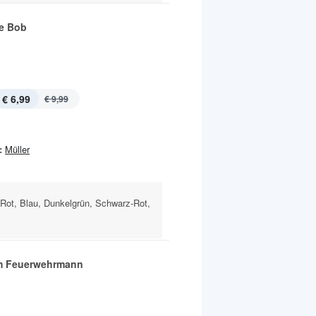
e Bob
€ 6,99
€ 9,99
:
Müller
 Rot, Blau, Dunkelgrün, Schwarz-Rot,
m Feuerwehrmann