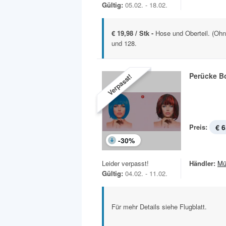
Gültig:
05.02. - 18.02.
€ 19,98 / Stk -
Hose und Oberteil. (Oh
und 128.
Perücke B
Verpasst!
Preis:
€ 6
-
30
%
Leider verpasst!
Händler:
Mü
Gültig:
04.02. - 11.02.
Für mehr Details siehe Flugblatt.