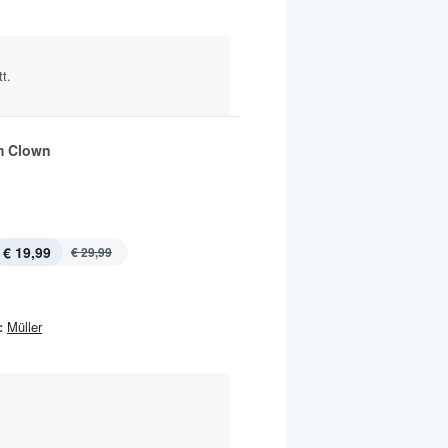
t.
m Clown
€ 19,99
€ 29,99
:
Müller