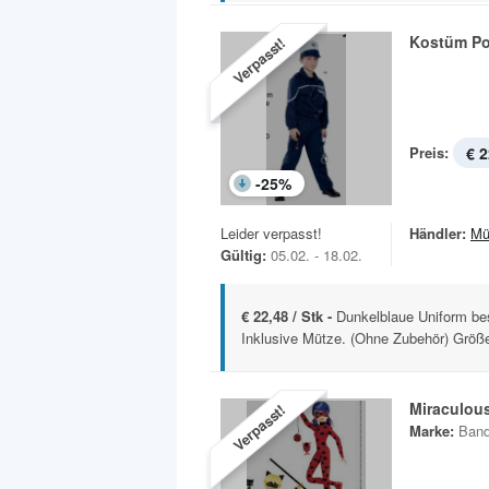
Kostüm Pol
Verpasst!
Preis:
€ 2
-
25
%
Leider verpasst!
Händler:
Mü
Gültig:
05.02. - 18.02.
€ 22,48 / Stk -
Dunkelblaue Uniform be
Inklusive Mütze. (Ohne Zubehör) Größe
Miraculou
Verpasst!
Marke:
Band