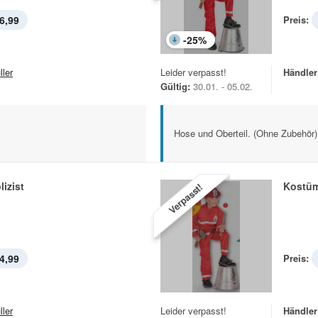
6,99
Preis:
-
25
%
ller
Leider verpasst!
Händler
Gültig:
30.01. - 05.02.
Hose und Oberteil. (Ohne Zubehör)
izist
Kostü
Verpasst!
4,99
Preis:
ller
Leider verpasst!
Händler