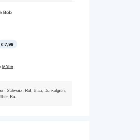
e Bob
€ 7,99
:
Müller
rben: Schwarz, Rot, Blau, Dunkelgrün,
lber, Bu...