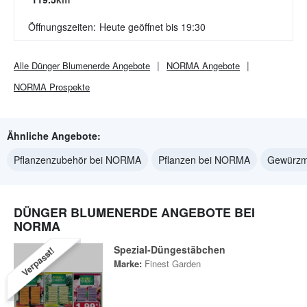
Öffnungszeiten:
Heute geöffnet bis 19:30
Alle
Dünger Blumenerde
Angebote
NORMA
Angebote
NORMA
Prospekte
Ähnliche Angebote:
Pflanzenzubehör bei NORMA
Pflanzen bei NORMA
Gewürzm
DÜNGER BLUMENERDE ANGEBOTE BEI
NORMA
Spezial-Düngestäbchen
Verpasst!
Marke:
Finest Garden