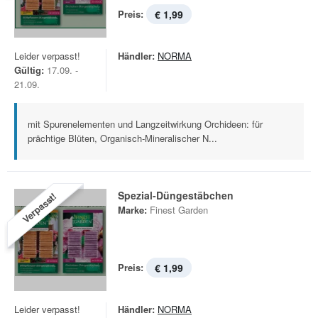
Preis:
€ 1,99
Leider verpasst!
Händler:
NORMA
Gültig:
17.09. -
21.09.
mit Spurenelementen und Langzeitwirkung Orchideen: für
prächtige Blüten, Organisch-Mineralischer N...
Spezial-Düngestäbchen
Verpasst!
Marke:
Finest Garden
Preis:
€ 1,99
Leider verpasst!
Händler:
NORMA