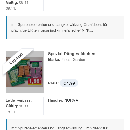
Gültig:
05.11. -
09.11.
mit Spurenelementen und Langzeitwirkung Orchideen: für
prächtige Blüten, organisch-mineralischer NPK...
Spezial-Düngestäbchen
Verpasst!
Marke:
Finest Garden
Preis:
€ 1,99
Leider verpasst!
Händler:
NORMA
Gültig:
13.11. -
18.11.
mit Spurenelementen und Langzeitwirkung Orchideen: für