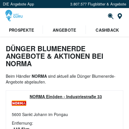
DIE Angebote App
3.807.577 Flugblätter & Angebote
St
×
PROSPEKTE
ANGEBOTE
CASHBACK
Verrate uns deinen Standort um
Angebote in deiner Nähe
zu
sehen.
DÜNGER BLUMENERDE
ANGEBOTE & AKTIONEN BEI
Standort festlegen
NORMA
Beim Händler
NORMA
sind aktuell alle Dünger Blumenerde-
Angebote abgelaufen.
NORMA Einöden
-
Industriestraße 33
5600
Sankt Johann im Pongau
Entfernung:
119.5
km