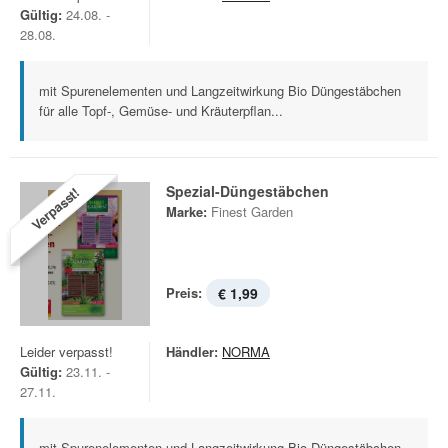
Gültig:
24.08. -
28.08.
mit Spurenelementen und Langzeitwirkung Bio Düngestäbchen
für alle Topf-, Gemüse- und Kräuterpflan...
Spezial-Düngestäbchen
Verpasst!
Marke:
Finest Garden
Preis:
€ 1,99
Leider verpasst!
Händler:
NORMA
Gültig:
23.11. -
27.11.
mit Spurenelementen und Langzeitwirkung Bio Düngestäbchen