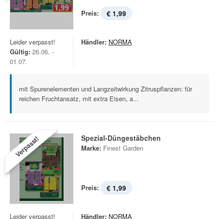
Preis:
€ 1,99
Leider verpasst!
Händler:
NORMA
Gültig:
26.06. -
01.07.
mit Spurenelementen und Langzeitwirkung Zitruspflanzen: für
reichen Fruchtansatz, mit extra Eisen, a...
Spezial-Düngestäbchen
Verpasst!
Marke:
Finest Garden
Preis:
€ 1,99
Leider verpasst!
Händler:
NORMA