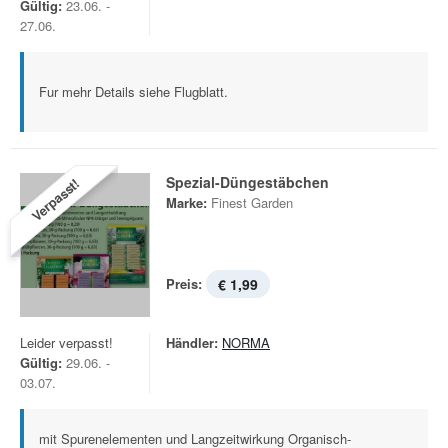
Gültig:
23.06. -
27.06.
Fur mehr Details siehe Flugblatt.
Spezial-Düngestäbchen
Verpasst!
Marke:
Finest Garden
Preis:
€ 1,99
Leider verpasst!
Händler:
NORMA
Gültig:
29.06. -
03.07.
mit Spurenelementen und Langzeitwirkung Organisch-