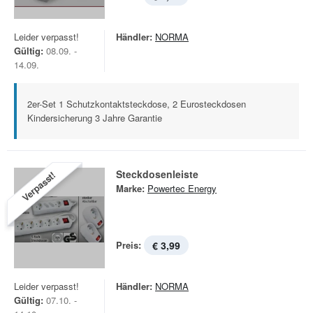
Leider verpasst!
Händler:
NORMA
Gültig:
08.09. -
14.09.
2er-Set 1 Schutzkontaktsteckdose, 2 Eurosteckdosen
Kindersicherung 3 Jahre Garantie
Steckdosenleiste
Verpasst!
Marke:
Powertec Energy
Preis:
€ 3,99
Leider verpasst!
Händler:
NORMA
Gültig:
07.10. -