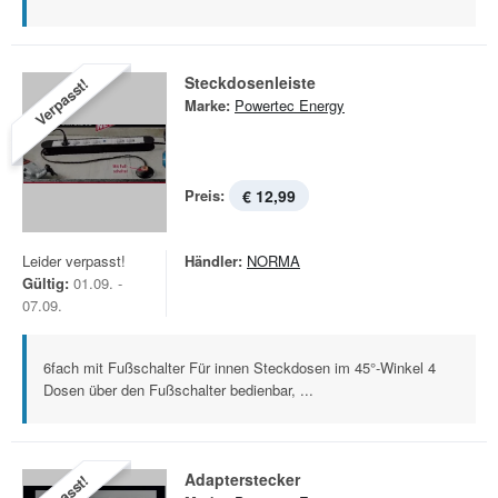
Steckdosenleiste
Verpasst!
Marke:
Powertec Energy
Preis:
€ 12,99
Leider verpasst!
Händler:
NORMA
Gültig:
01.09. -
07.09.
6fach mit Fußschalter Für innen Steckdosen im 45°-Winkel 4
Dosen über den Fußschalter bedienbar, ...
Adapterstecker