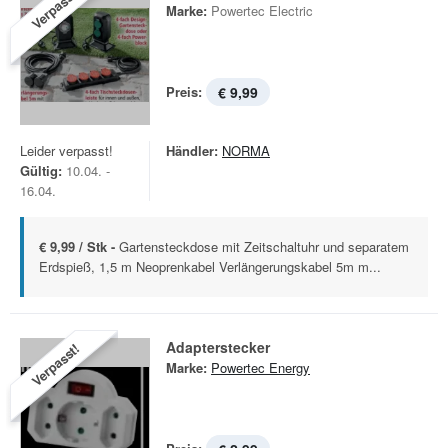
Verpasst!
Marke:
Powertec Electric
Preis:
€ 9,99
Leider verpasst!
Händler:
NORMA
Gültig:
10.04. -
16.04.
€ 9,99 / Stk -
Gartensteckdose mit Zeitschaltuhr und separatem
Erdspieß, 1,5 m Neoprenkabel Verlängerungskabel 5m m...
Adapterstecker
Verpasst!
Marke:
Powertec Energy