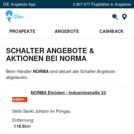
DIE Angebote App
3.807.577 Flugblätter & Angebote
St
PROSPEKTE
ANGEBOTE
CASHBACK
SCHALTER ANGEBOTE &
AKTIONEN BEI NORMA
Beim Händler
NORMA
sind aktuell alle Schalter-Angebote
abgelaufen.
NORMA Einöden
-
Industriestraße 33
5600
Sankt Johann im Pongau
Entfernung:
119.5
km