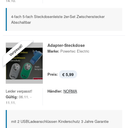
14.10.
4-fach 5-fach Steckdosenleiste 2er-Set Zwischenstecker
Abschaltbar
Adapter-Steckdose
Verpasst!
Marke:
Powertec Electric
Preis:
€ 5,99
Leider verpasst!
Händler:
NORMA
Gültig:
06.11. -
11.11.
mit 2 USBLadeanschlüssen Kinderschutz 3 Jahre Garantie