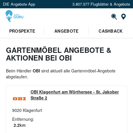
DIE Angebote App
3.807.577 Flugblätter & Angebote
St
×
PROSPEKTE
ANGEBOTE
CASHBACK
Verrate uns deinen Standort um
Angebote in deiner Nähe
zu
sehen.
GARTENMÖBEL ANGEBOTE &
AKTIONEN BEI OBI
Standort festlegen
Beim Händler
OBI
sind aktuell alle Gartenmöbel-Angebote
abgelaufen.
OBI Klagenfurt am Wörthersee
-
St. Jakober
Straße 2
9020
Klagenfurt
Entfernung:
2.2
km