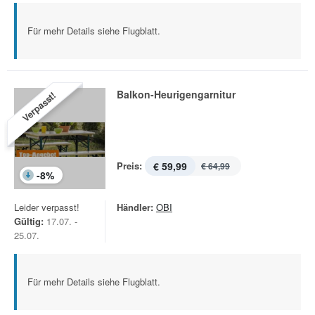
Für mehr Details siehe Flugblatt.
Balkon-Heurigengarnitur
Verpasst!
Preis:
€ 59,99
€ 64,99
-
8
%
Leider verpasst!
Händler:
OBI
Gültig:
17.07. -
25.07.
Für mehr Details siehe Flugblatt.