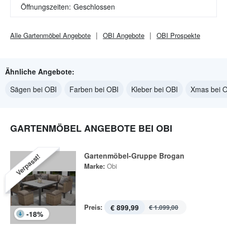
Öffnungszeiten:
Geschlossen
Alle
Gartenmöbel
Angebote
OBI
Angebote
OBI
Prospekte
Ähnliche Angebote:
Sägen bei OBI
Farben bei OBI
Kleber bei OBI
Xmas bei 
GARTENMÖBEL ANGEBOTE BEI OBI
Gartenmöbel-Gruppe Brogan
Verpasst!
Marke:
Obi
Preis:
€ 899,99
€ 1.099,00
-
18
%