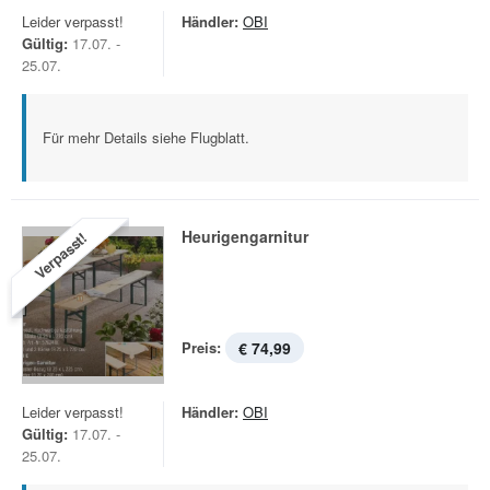
Leider verpasst!
Händler:
OBI
Gültig:
17.07. -
25.07.
Für mehr Details siehe Flugblatt.
Heurigengarnitur
Verpasst!
Preis:
€ 74,99
Leider verpasst!
Händler:
OBI
Gültig:
17.07. -
25.07.