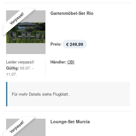
Gartenmöbel-Set Rio
Verpasst!
Preis:
€ 249,99
Leider verpasst!
Händler:
OBI
Gültig:
03.07. -
11.07.
Für mehr Details siehe Flugblatt.
Lounge-Set Murcia
Verpasst!