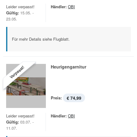
Leider verpasst!
Händler:
OBI
Gültig:
15.05. -
23.05.
Für mehr Details siehe Flugblatt.
Heurigengarnitur
Verpasst!
Preis:
€ 74,99
Leider verpasst!
Händler:
OBI
Gültig:
03.07. -
11.07.