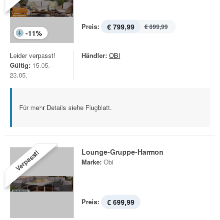
Preis:
€ 799,99
€ 899,99
-
11
%
Leider verpasst!
Händler:
OBI
Gültig:
15.05. -
23.05.
Für mehr Details siehe Flugblatt.
Lounge-Gruppe-Harmon
Verpasst!
Marke:
Obi
Preis:
€ 699,99