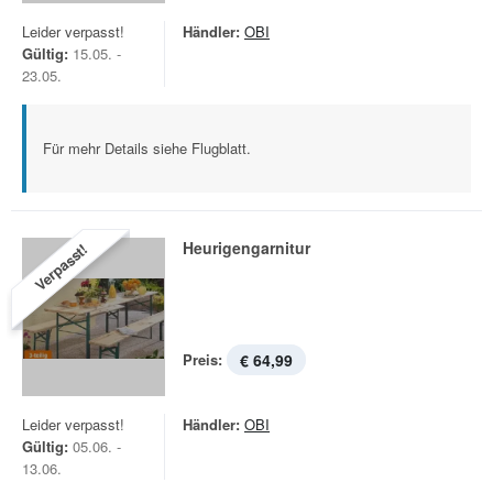
Leider verpasst!
Händler:
OBI
Gültig:
15.05. -
23.05.
Für mehr Details siehe Flugblatt.
Heurigengarnitur
Verpasst!
Preis:
€ 64,99
Leider verpasst!
Händler:
OBI
Gültig:
05.06. -
13.06.