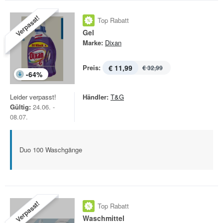
Verpasst!
Top Rabatt
Gel
Marke:
Dixan
Preis:
€ 11,99
€ 32,99
-
64
%
Leider verpasst!
Händler:
T&G
Gültig:
24.06. -
08.07.
Duo 100 Waschgänge
Verpasst!
Top Rabatt
Waschmittel