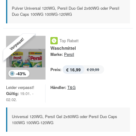
Pulver Universal 120WG, Persil Duo Gel 2x60WG oder Persil
Duo Caps 100WG 100WG-120WG
Verpasst!
Top Rabatt
Waschmittel
Marke:
Persil
Preis:
€ 16,99
€ 29,99
-
43
%
Leider verpasst!
Händler:
T&G
Gültig:
19.01. -
02.02.
Universal 120WG, Persil Gel 2x60WG oder Persil Duo Caps
100WG 100WG-120WG