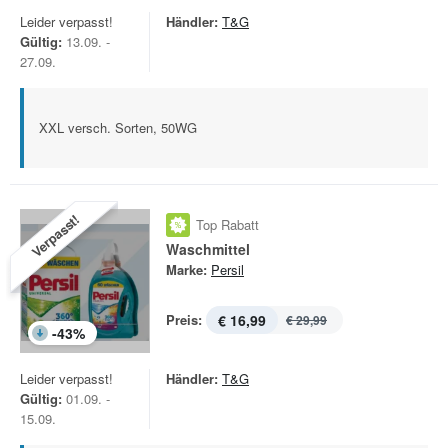
Leider verpasst!
Händler:
T&G
Gültig:
13.09. -
27.09.
XXL versch. Sorten, 50WG
Verpasst!
Top Rabatt
Waschmittel
Marke:
Persil
Preis:
€ 16,99
€ 29,99
-
43
%
Leider verpasst!
Händler:
T&G
Gültig:
01.09. -
15.09.