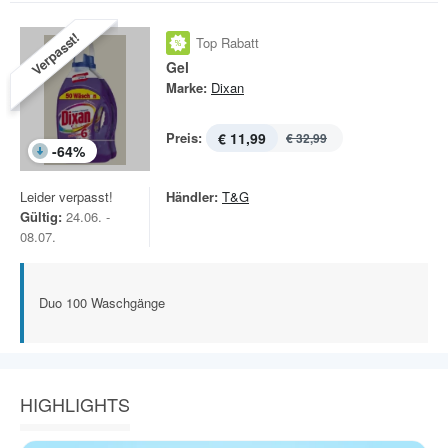
Verpasst!
Top Rabatt
Gel
Marke:
Dixan
Preis:
€ 11,99
€ 32,99
-
64
%
Leider verpasst!
Händler:
T&G
Gültig:
24.06. -
08.07.
Duo 100 Waschgänge
HIGHLIGHTS