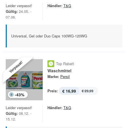
Leider verpasst!
Händler:
T&G
Gültig:
24.05. -
07.06.
Universal, Gel oder Duo Caps 100WG-120WG
Verpasst!
Top Rabatt
Waschmittel
Marke:
Persil
Preis:
€ 16,99
€ 29,99
-
43
%
Leider verpasst!
Händler:
T&G
Gültig:
08.12. -
15.12.