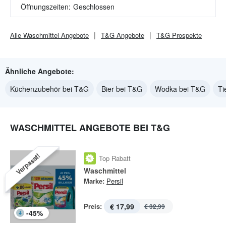
Öffnungszeiten:
Geschlossen
Alle
Waschmittel
Angebote
T&G
Angebote
T&G
Prospekte
Ähnliche Angebote:
Küchenzubehör bei T&G
Bier bei T&G
Wodka bei T&G
Ti
WASCHMITTEL ANGEBOTE BEI T&G
Verpasst!
Top Rabatt
Waschmittel
Marke:
Persil
Preis:
€ 17,99
€ 32,99
-
45
%