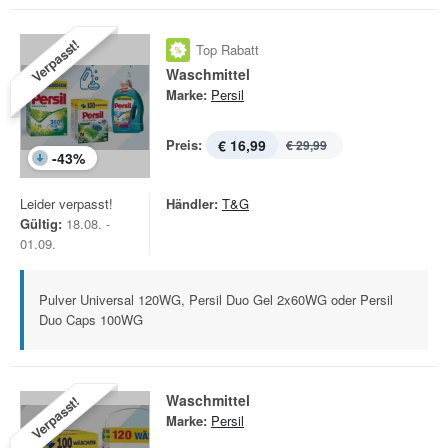
Verpasst!
Top Rabatt
Waschmittel
Marke:
Persil
Preis:
€ 16,99
€ 29,99
-
43
%
Leider verpasst!
Händler:
T&G
Gültig:
18.08. -
01.09.
Pulver Universal 120WG, Persil Duo Gel 2x60WG oder Persil
Duo Caps 100WG
Waschmittel
Verpasst!
Marke:
Persil