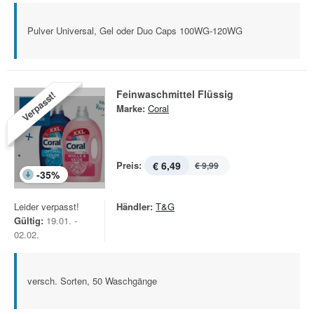
Pulver Universal, Gel oder Duo Caps 100WG-120WG
Feinwaschmittel Flüssig
Verpasst!
Marke:
Coral
Preis:
€ 6,49
€ 9,99
-
35
%
Leider verpasst!
Händler:
T&G
Gültig:
19.01. -
02.02.
versch. Sorten, 50 Waschgänge