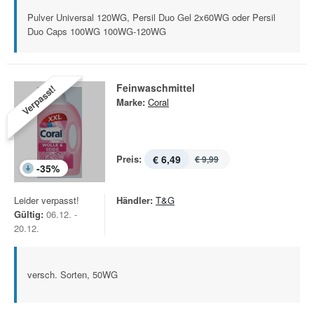
Pulver Universal 120WG, Persil Duo Gel 2x60WG oder Persil
Duo Caps 100WG 100WG-120WG
Feinwaschmittel
Verpasst!
Marke:
Coral
Preis:
€ 6,49
€ 9,99
-
35
%
Leider verpasst!
Händler:
T&G
Gültig:
06.12. -
20.12.
versch. Sorten, 50WG