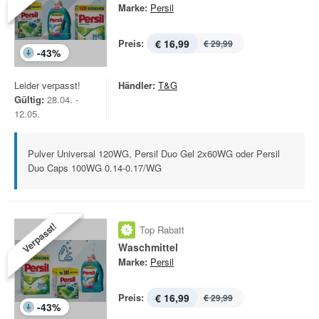
Marke:
Persil
Preis:
€ 16,99
€ 29,99
-
43
%
Leider verpasst!
Händler:
T&G
Gültig:
28.04. -
12.05.
Pulver Universal 120WG, Persil Duo Gel 2x60WG oder Persil
Duo Caps 100WG 0.14-0.17/WG
Verpasst!
Top Rabatt
Waschmittel
Marke:
Persil
Preis:
€ 16,99
€ 29,99
-
43
%