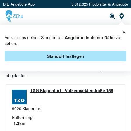
DIE Angebote App
3.812.625 Flugblätter & Angebote
St
×
PROSPEKTE
ANGEBOTE
CASHBACK
Verrate uns deinen Standort um
Angebote in deiner Nähe
zu
sehen.
WASCHMITTEL ANGEBOTE &
AKTIONEN BEI T&G
Standort festlegen
Beim Händler
T&G
sind aktuell alle Waschmittel-Angebote
abgelaufen.
T&G Klagenfurt
-
Völkermarkterstraße 156
9020
Klagenfurt
Entfernung:
1.3
km