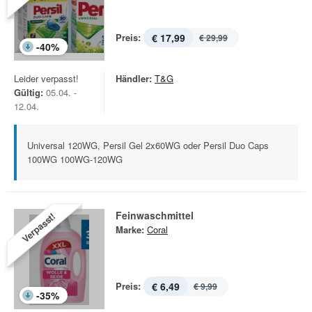
Preis:
€ 17,99
€ 29,99
-
40
%
Leider verpasst!
Händler:
T&G
Gültig:
05.04. -
12.04.
Universal 120WG, Persil Gel 2x60WG oder Persil Duo Caps
100WG 100WG-120WG
Feinwaschmittel
Verpasst!
Marke:
Coral
Preis:
€ 6,49
€ 9,99
-
35
%