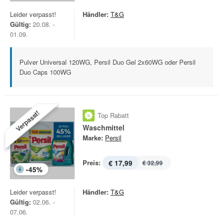
Leider verpasst!
Händler:
T&G
Gültig:
20.08. -
01.09.
Pulver Universal 120WG, Persil Duo Gel 2x60WG oder Persil
Duo Caps 100WG
Verpasst!
Top Rabatt
Waschmittel
Marke:
Persil
Preis:
€ 17,99
€ 32,99
-
45
%
Leider verpasst!
Händler:
T&G
Gültig:
02.06. -
07.06.