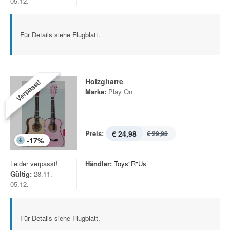
05.12.
Für Details siehe Flugblatt.
Holzgitarre
Verpasst!
Marke:
Play On
Preis:
€ 24,98
€ 29,98
-
17
%
Leider verpasst!
Händler:
Toys"R"Us
Gültig:
28.11. -
05.12.
Für Details siehe Flugblatt.