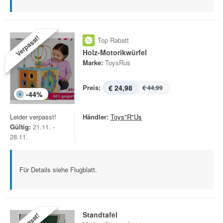
Verpasst!
Top Rabatt
Holz-Motorikwürfel
Marke:
ToysRus
Preis:
€ 24,98
€ 44,99
-
44
%
Leider verpasst!
Händler:
Toys"R"Us
Gültig:
21.11. -
28.11.
Für Details siehe Flugblatt.
Standtafel