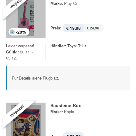
Verpasst!
Marke:
Play On
Preis:
€ 19,98
€ 24,98
-
20
%
Leider verpasst!
Händler:
Toys"R"Us
Gültig:
28.11. -
05.12.
Für Details siehe Flugblatt.
Bausteine-Box
Verpasst!
Marke:
Kapla