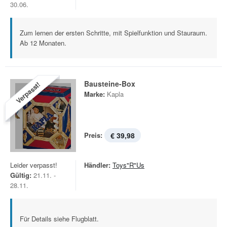
30.06.
Zum lernen der ersten Schritte, mit Spielfunktion und Stauraum.
Ab 12 Monaten.
Bausteine-Box
Verpasst!
Marke:
Kapla
Preis:
€ 39,98
Leider verpasst!
Händler:
Toys"R"Us
Gültig:
21.11. -
28.11.
Für Details siehe Flugblatt.