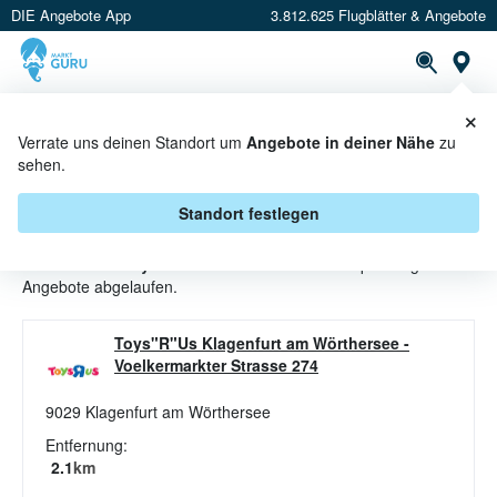
DIE Angebote App
3.812.625 Flugblätter & Angebote
St
×
PROSPEKTE
ANGEBOTE
CASHBACK
Verrate uns deinen Standort um
Angebote in deiner Nähe
zu
sehen.
HOLZSPIELZEUG ANGEBOTE &
AKTIONEN BEI TOYS"R"US
Standort festlegen
Beim Händler
Toys"R"Us
sind aktuell alle Holzspielzeug-
Angebote abgelaufen.
Toys"R"Us Klagenfurt am Wörthersee
-
Voelkermarkter Strasse 274
9029
Klagenfurt am Wörthersee
Entfernung:
2.1
km