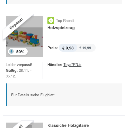
Verpasst!
Top Rabatt
Holzspielzeug
Preis:
€ 9,98
€ 19,99
-
50
%
Leider verpasst!
Händler:
Toys"R"Us
Gültig:
28.11. -
05.12.
Für Details siehe Flugblatt.
Klassiche Holzgitarre