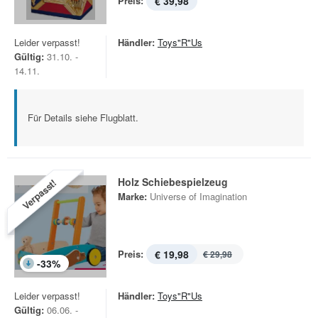
Preis:
€ 39,98
Leider verpasst!
Händler:
Toys"R"Us
Gültig:
31.10. -
14.11.
Für Details siehe Flugblatt.
Holz Schiebespielzeug
Verpasst!
Marke:
Universe of Imagination
Preis:
€ 19,98
€ 29,98
-
33
%
Leider verpasst!
Händler:
Toys"R"Us
Gültig:
06.06. -