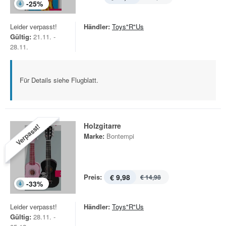
-
25
%
Leider verpasst!
Händler:
Toys"R"Us
Gültig:
21.11. -
28.11.
Für Details siehe Flugblatt.
Holzgitarre
Verpasst!
Marke:
Bontempi
Preis:
€ 9,98
€ 14,98
-
33
%
Leider verpasst!
Händler:
Toys"R"Us
Gültig:
28.11. -