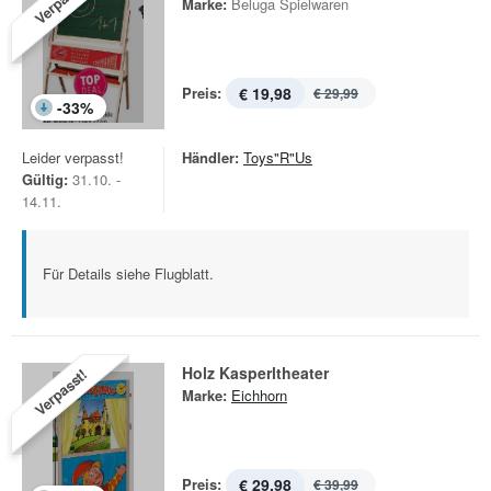
Verpasst!
Marke:
Beluga Spielwaren
Preis:
€ 19,98
€ 29,99
-
33
%
Leider verpasst!
Händler:
Toys"R"Us
Gültig:
31.10. -
14.11.
Für Details siehe Flugblatt.
Holz Kasperltheater
Verpasst!
Marke:
Eichhorn
Preis:
€ 29,98
€ 39,99