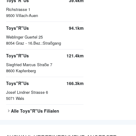
Toys"R"Us
39.4km
Richstrasse 1
9500
Villach-Auen
Toys"R"Us
94.1km
Weblinger Guertel 25
8054
Graz - 16.Bez.:Straßgang
Toys"R"Us
121.4km
Siegfried Marcus Straße 7
8600
Kapfenberg
Toys"R"Us
166.3km
Josef Lindner Strasse 6
5071
Wals
Alle
Toys"R"Us
Filialen