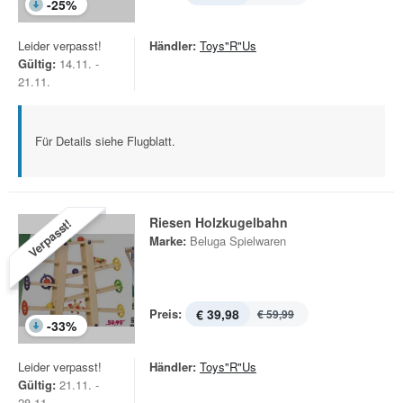
-
25
%
Leider verpasst!
Händler:
Toys"R"Us
Gültig:
14.11. -
21.11.
Für Details siehe Flugblatt.
Riesen Holzkugelbahn
Verpasst!
Marke:
Beluga Spielwaren
Preis:
€ 39,98
€ 59,99
-
33
%
Leider verpasst!
Händler:
Toys"R"Us
Gültig:
21.11. -
28.11.