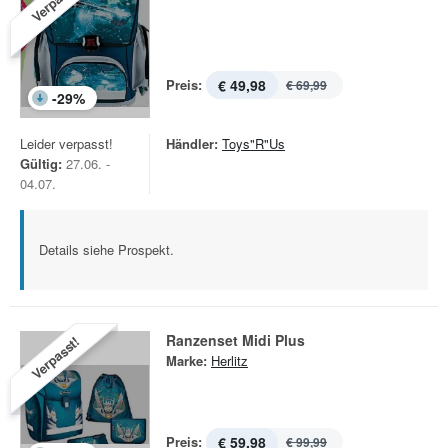
Verpasst!
Preis:
€ 49,98
€ 69,99
-
29
%
Leider verpasst!
Händler:
Toys"R"Us
Gültig:
27.06. -
04.07.
Details siehe Prospekt.
Ranzenset Midi Plus
Verpasst!
Marke:
Herlitz
Preis:
€ 59,98
€ 99,99