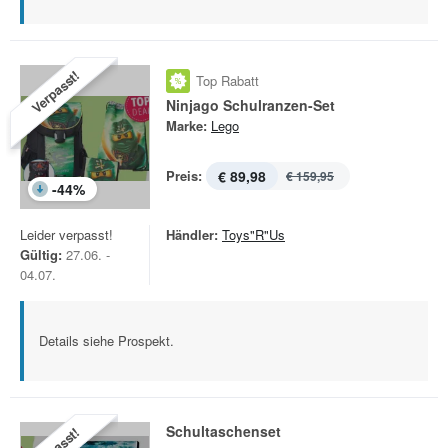
Verpasst!
Top Rabatt
Ninjago Schulranzen-Set
Marke:
Lego
Preis:
€ 89,98
€ 159,95
-
44
%
Leider verpasst!
Händler:
Toys"R"Us
Gültig:
27.06. -
04.07.
Details siehe Prospekt.
Schultaschenset