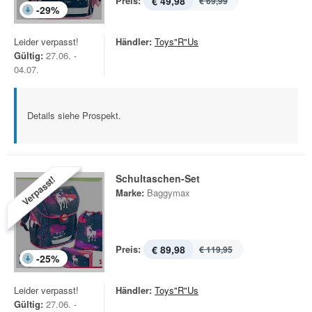
Preis:
€ 49,98
€ 69,99
-
29
%
Leider verpasst!
Händler:
Toys"R"Us
Gültig:
27.06. -
04.07.
Details siehe Prospekt.
Schultaschen-Set
Verpasst!
Marke:
Baggymax
Preis:
€ 89,98
€ 119,95
-
25
%
Leider verpasst!
Händler:
Toys"R"Us
Gültig:
27.06. -