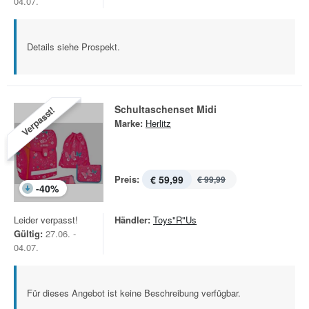
04.07.
Details siehe Prospekt.
Schultaschenset Midi
Verpasst!
Marke:
Herlitz
Preis:
€ 59,99
€ 99,99
-
40
%
Leider verpasst!
Händler:
Toys"R"Us
Gültig:
27.06. -
04.07.
Für dieses Angebot ist keine Beschreibung verfügbar.