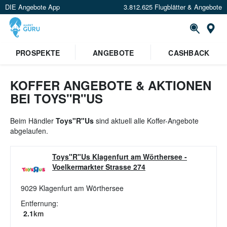
DIE Angebote App
3.812.625 Flugblätter & Angebote
St
×
PROSPEKTE
ANGEBOTE
CASHBACK
Verrate uns deinen Standort um
Angebote in deiner Nähe
zu
sehen.
KOFFER ANGEBOTE & AKTIONEN
BEI TOYS"R"US
Standort festlegen
Beim Händler
Toys"R"Us
sind aktuell alle Koffer-Angebote
abgelaufen.
Toys"R"Us Klagenfurt am Wörthersee
-
Voelkermarkter Strasse 274
9029
Klagenfurt am Wörthersee
Entfernung:
2.1
km