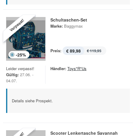
Schultaschen-Set
Verpasst!
Marke:
Baggymax
Preis:
€ 89,98
€ 119,95
-
25
%
Leider verpasst!
Händler:
Toys"R"Us
Gültig:
27.06. -
04.07.
Details siehe Prospekt.
Scooter Lenkertasche Savannah