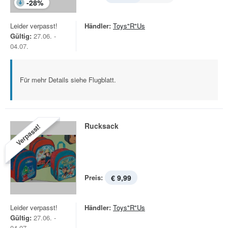
-
28
%
Leider verpasst!
Händler:
Toys"R"Us
Gültig:
27.06. -
04.07.
Für mehr Details siehe Flugblatt.
Rucksack
Verpasst!
Preis:
€ 9,99
Leider verpasst!
Händler:
Toys"R"Us
Gültig:
27.06. -
04.07.