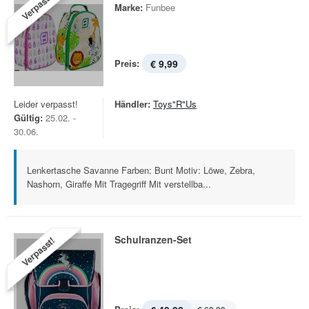
Verpasst!
Marke:
Funbee
Preis:
€ 9,99
Leider verpasst!
Händler:
Toys"R"Us
Gültig:
25.02. -
30.06.
Lenkertasche Savanne Farben: Bunt Motiv: Löwe, Zebra,
Nashorn, Giraffe Mit Tragegriff Mit verstellba...
Schulranzen-Set
Verpasst!