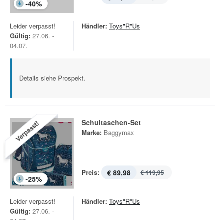
-
40
%
Leider verpasst!
Händler:
Toys"R"Us
Gültig:
27.06. -
04.07.
Details siehe Prospekt.
Schultaschen-Set
Verpasst!
Marke:
Baggymax
Preis:
€ 89,98
€ 119,95
-
25
%
Leider verpasst!
Händler:
Toys"R"Us
Gültig:
27.06. -