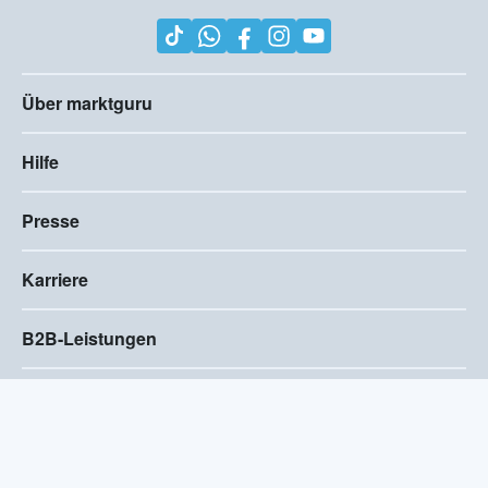
Über marktguru
Hilfe
Presse
Karriere
B2B-Leistungen
Impressum
AGB
Compliance
Barrierefreiheitserklärung
Datenschutz
Privatsphären-Einstellungen
2026
©
Visivo Consulting GmbH