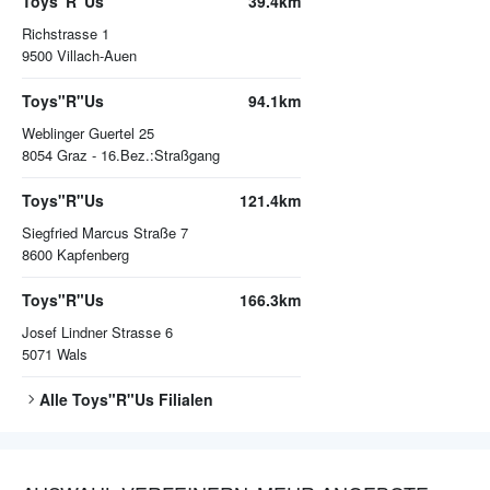
Toys"R"Us
39.4km
Richstrasse 1
9500
Villach-Auen
Toys"R"Us
94.1km
Weblinger Guertel 25
8054
Graz - 16.Bez.:Straßgang
Toys"R"Us
121.4km
Siegfried Marcus Straße 7
8600
Kapfenberg
Toys"R"Us
166.3km
Josef Lindner Strasse 6
5071
Wals
Alle
Toys"R"Us
Filialen