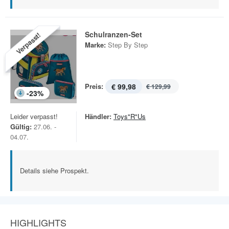
Schulranzen-Set
Verpasst!
Marke:
Step By Step
Preis:
€ 99,98
€ 129,99
-
23
%
Leider verpasst!
Händler:
Toys"R"Us
Gültig:
27.06. -
04.07.
Details siehe Prospekt.
HIGHLIGHTS