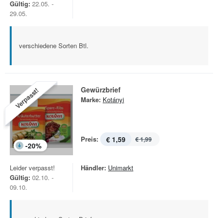
Gültig:
22.05. -
29.05.
verschiedene Sorten Btl.
Gewürzbrief
Verpasst!
Marke:
Kotányi
Preis:
€ 1,59
€ 1,99
-
20
%
Leider verpasst!
Händler:
Unimarkt
Gültig:
02.10. -
09.10.