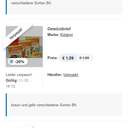
verschiedene Sorten Btl.
Gewürzbrief
Verpasst!
Marke:
Kotányi
Preis:
€ 1,59
€ 1,99
-
20
%
Leider verpasst!
Händler:
Unimarkt
Gültig:
11.12. -
18.12.
braun und gelb verschiedene Sorten Btl.