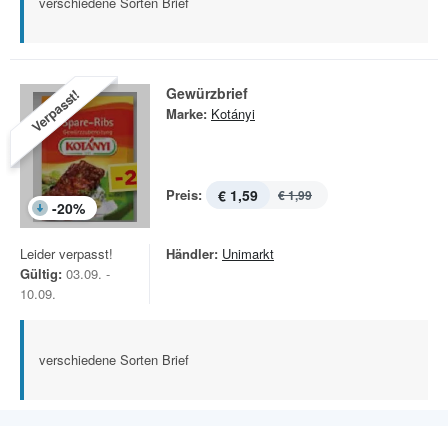
verschiedene Sorten Brief
Gewürzbrief
Verpasst!
Marke:
Kotányi
Preis:
€ 1,59
€ 1,99
-
20
%
Leider verpasst!
Händler:
Unimarkt
Gültig:
03.09. -
10.09.
verschiedene Sorten Brief