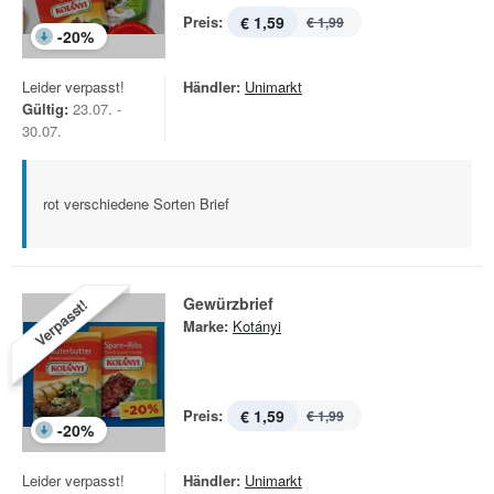
Preis:
€ 1,59
€ 1,99
-
20
%
Leider verpasst!
Händler:
Unimarkt
Gültig:
23.07. -
30.07.
rot verschiedene Sorten Brief
Gewürzbrief
Verpasst!
Marke:
Kotányi
Preis:
€ 1,59
€ 1,99
-
20
%
Leider verpasst!
Händler:
Unimarkt