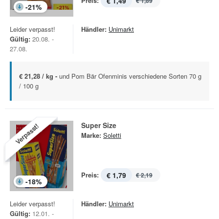
Preis:
€ 1,49
€ 1,89
-
21
%
Leider verpasst!
Händler:
Unimarkt
Gültig:
20.08. -
27.08.
€ 21,28 / kg -
und Pom Bär Ofenminis verschiedene Sorten 70 g
/ 100 g
Super Size
Verpasst!
Marke:
Soletti
Preis:
€ 1,79
€ 2,19
-
18
%
Leider verpasst!
Händler:
Unimarkt
Gültig:
12.01. -