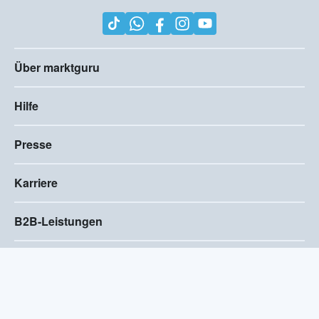
Über marktguru
Hilfe
Presse
Karriere
B2B-Leistungen
Impressum
AGB
Compliance
Barrierefreiheitserklärung
Datenschutz
Privatsphären-Einstellungen
2026
©
Visivo Consulting GmbH