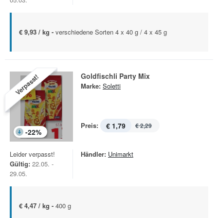
€ 9,93 / kg -
verschiedene Sorten 4 x 40 g / 4 x 45 g
Goldfischli Party Mix
Verpasst!
Marke:
Soletti
Preis:
€ 1,79
€ 2,29
-
22
%
Leider verpasst!
Händler:
Unimarkt
Gültig:
22.05. -
29.05.
€ 4,47 / kg -
400 g