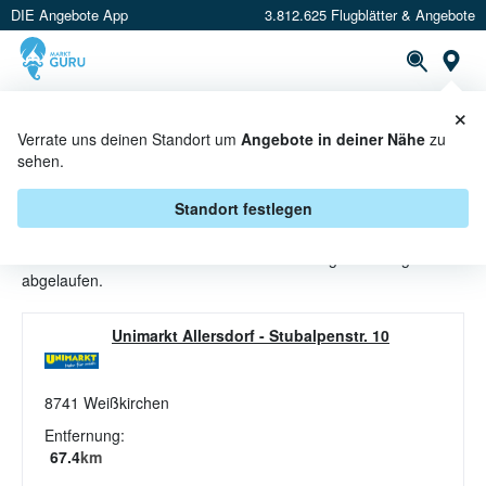
DIE Angebote App
3.812.625 Flugblätter & Angebote
St
×
PROSPEKTE
ANGEBOTE
CASHBACK
Verrate uns deinen Standort um
Angebote in deiner Nähe
zu
sehen.
SALZGEBÄCK ANGEBOTE &
AKTIONEN BEI UNIMARKT
Standort festlegen
Beim Händler
Unimarkt
sind aktuell alle Salzgebäck-Angebote
abgelaufen.
Unimarkt Allersdorf
-
Stubalpenstr. 10
8741
Weißkirchen
Entfernung:
67.4
km