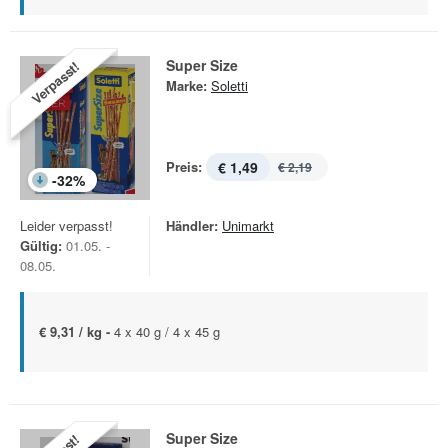
Super Size
Verpasst!
Marke:
Soletti
Preis:
€ 1,49
€ 2,19
-
32
%
Leider verpasst!
Händler:
Unimarkt
Gültig:
01.05. -
08.05.
€ 9,31 / kg -
4 x 40 g / 4 x 45 g
Super Size