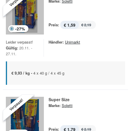
Verpasst!
Marke:
Soletti
Preis:
€ 1,59
€ 2,19
-
27
%
Leider verpasst!
Händler:
Unimarkt
Gültig:
20.11. -
27.11.
€ 9,93 / kg -
4 x 40 g / 4 x 45 g
Super Size
Verpasst!
Marke:
Soletti
Preis:
€ 1,79
€ 2,19