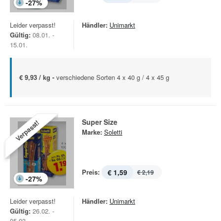
-
27
%
Leider verpasst!
Händler:
Unimarkt
Gültig:
08.01. -
15.01.
€ 9,93 / kg -
verschiedene Sorten 4 x 40 g / 4 x 45 g
Super Size
Verpasst!
Marke:
Soletti
Preis:
€ 1,59
€ 2,19
-
27
%
Leider verpasst!
Händler:
Unimarkt
Gültig:
26.02. -
05.03.