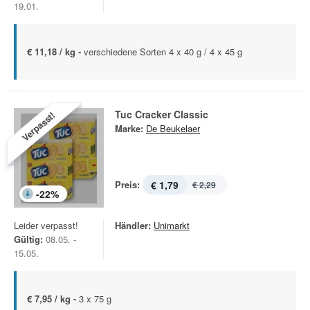
19.01.
€ 11,18 / kg -
verschiedene Sorten 4 x 40 g / 4 x 45 g
Tuc Cracker Classic
Verpasst!
Marke:
De Beukelaer
Preis:
€ 1,79
€ 2,29
-
22
%
Leider verpasst!
Händler:
Unimarkt
Gültig:
08.05. -
15.05.
€ 7,95 / kg -
3 x 75 g