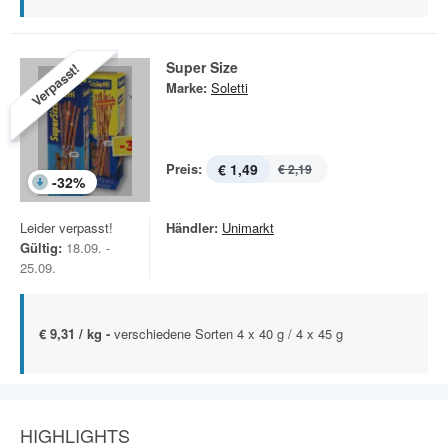
Super Size
Verpasst!
Marke:
Soletti
Preis:
€ 1,49
€ 2,19
-
32
%
Leider verpasst!
Händler:
Unimarkt
Gültig:
18.09. -
25.09.
€ 9,31 / kg -
verschiedene Sorten 4 x 40 g / 4 x 45 g
HIGHLIGHTS