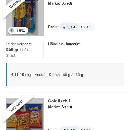
Verpasst!
Marke:
Soletti
Preis:
€ 1,79
€ 2,19
-
18
%
Leider verpasst!
Händler:
Unimarkt
Gültig:
11.01. -
01.02.
€ 11,18 / kg -
versch. Sorten 160 g / 180 g
Goldfischli
Verpasst!
Marke:
Soletti