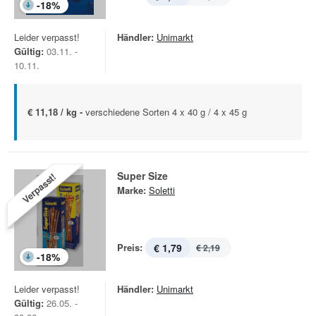
-
18
%
Leider verpasst!
Händler:
Unimarkt
Gültig:
03.11. -
10.11.
€ 11,18 / kg -
verschiedene Sorten 4 x 40 g / 4 x 45 g
Super Size
Verpasst!
Marke:
Soletti
Preis:
€ 1,79
€ 2,19
-
18
%
Leider verpasst!
Händler:
Unimarkt
Gültig:
26.05. -