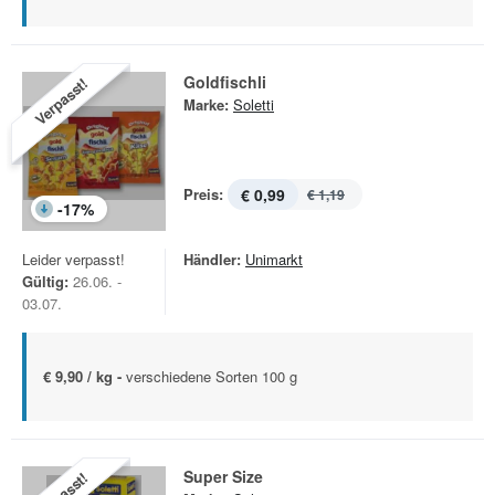
Goldfischli
Verpasst!
Marke:
Soletti
Preis:
€ 0,99
€ 1,19
-
17
%
Leider verpasst!
Händler:
Unimarkt
Gültig:
26.06. -
03.07.
€ 9,90 / kg -
verschiedene Sorten 100 g
Super Size