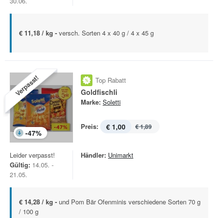
30.06.
€ 11,18 / kg -
versch. Sorten 4 x 40 g / 4 x 45 g
Verpasst!
Top Rabatt
Goldfischli
Marke:
Soletti
Preis:
€ 1,00
€ 1,89
-
47
%
Leider verpasst!
Händler:
Unimarkt
Gültig:
14.05. -
21.05.
€ 14,28 / kg -
und Pom Bär Ofenminis verschiedene Sorten 70 g
/ 100 g