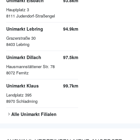
Unimarkt Eisbach
93.8km
Hauptplatz 3
8111
Judendorf-Straßengel
Unimarkt Lebring
94.9km
Grazerstraße 30
8403
Lebring
Unimarkt Dillach
97.5km
Hausmannstättener Str. 78
8072
Fernitz
Unimarkt Klaus
99.7km
Lendplatz 395
8970
Schladming
Alle
Unimarkt
Filialen