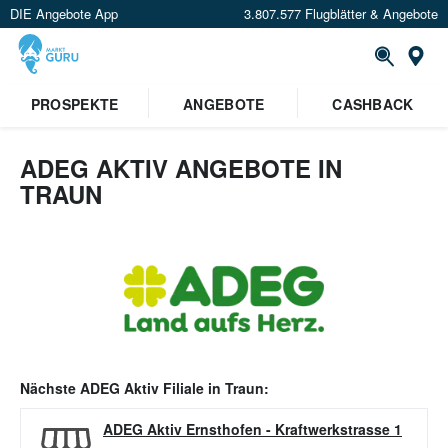
DIE Angebote App
3.807.577 Flugblätter & Angebote
Or
PROSPEKTE
ANGEBOTE
CASHBACK
ADEG AKTIV ANGEBOTE IN
TRAUN
Nächste
ADEG Aktiv
Filiale in
Traun
:
ADEG Aktiv Ernsthofen
-
Kraftwerkstrasse 1