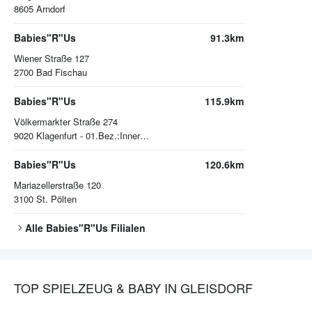
8605
Arndorf
Babies"R"Us
91.3km
Wiener Straße 127
2700
Bad Fischau
Babies"R"Us
115.9km
Völkermarkter Straße 274
9020
Klagenfurt - 01.Bez.:Innere Stadt
Babies"R"Us
120.6km
Mariazellerstraße 120
3100
St. Pölten
Alle
Babies"R"Us
Filialen
TOP SPIELZEUG & BABY IN GLEISDORF