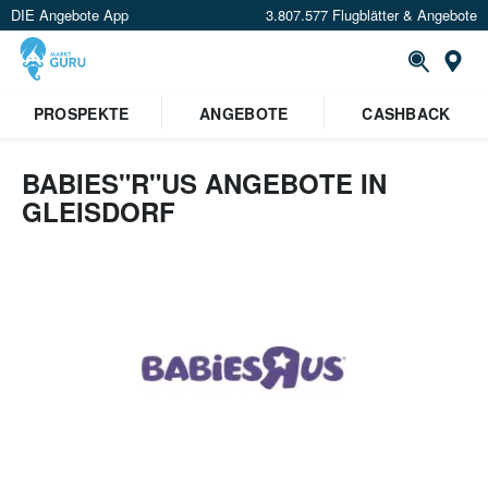
DIE Angebote App
3.807.577 Flugblätter & Angebote
Or
PROSPEKTE
ANGEBOTE
CASHBACK
BABIES"R"US ANGEBOTE IN
GLEISDORF