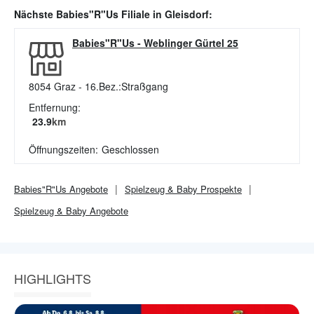
Nächste
Babies"R"Us
Filiale in
Gleisdorf
:
Babies"R"Us
-
Weblinger Gürtel 25
8054
Graz - 16.Bez.:Straßgang
Entfernung:
23.9
km
Öffnungszeiten:
Geschlossen
Babies"R"Us
Angebote
Spielzeug & Baby
Prospekte
Spielzeug & Baby
Angebote
HIGHLIGHTS