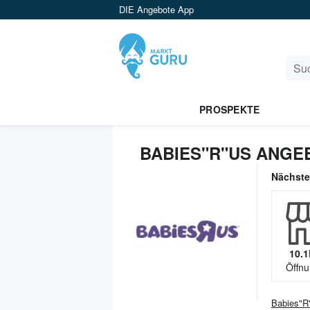
DIE Angebote App
PROSPEKTE
BABIES"R"US ANGE
Nächst
10.1
Öffnu
Babies"R