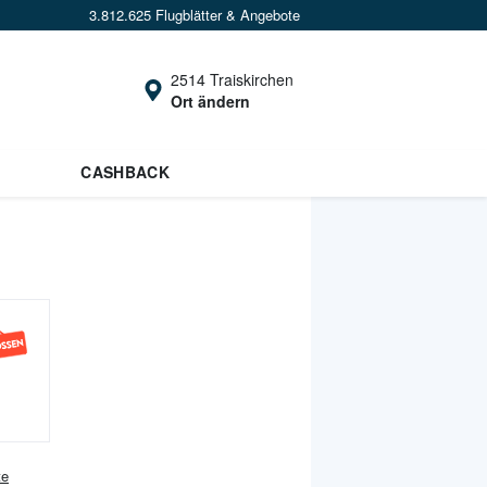
3.812.625 Flugblätter & Angebote
2514 Traiskirchen
Ort ändern
CASHBACK
te