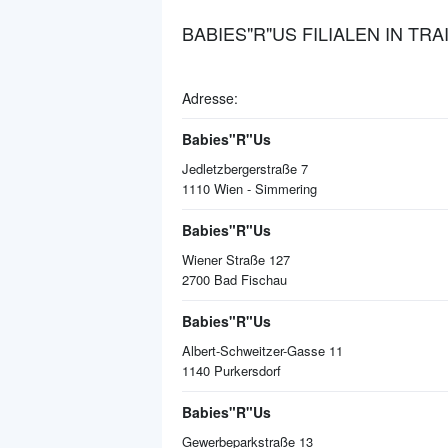
BABIES"R"US FILIALEN IN TR
Adresse:
Babies"R"Us
Jedletzbergerstraße 7
1110
Wien - Simmering
Babies"R"Us
Wiener Straße 127
2700
Bad Fischau
Babies"R"Us
Albert-Schweitzer-Gasse 11
1140
Purkersdorf
Babies"R"Us
Gewerbeparkstraße 13