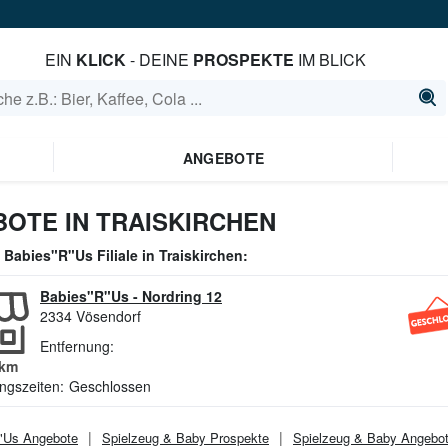
EIN
KLICK
- DEINE
PROSPEKTE
IM BLICK
ANGEBOTE
BOTE IN TRAISKIRCHEN
e
Babies"R"Us
Filiale in
Traiskirchen
:
Babies"R"Us
-
Nordring 12
2334
Vösendorf
Entfernung:
km
ngszeiten:
Geschlossen
"Us
Angebote
Spielzeug & Baby
Prospekte
Spielzeug & Baby
Angebo