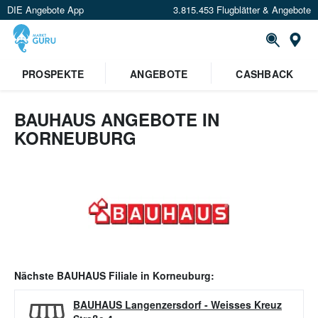
DIE Angebote App
3.815.453 Flugblätter & Angebote
Or
PROSPEKTE
ANGEBOTE
CASHBACK
BAUHAUS ANGEBOTE IN
KORNEUBURG
Nächste
BAUHAUS
Filiale in
Korneuburg
:
BAUHAUS Langenzersdorf
-
Weisses Kreuz